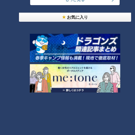
お気に入り
ランキング
RANKING
24時間
週間
月間
モーニング娘。‘26井上春華がハロメンで仲良くし
たいと思っている人は？