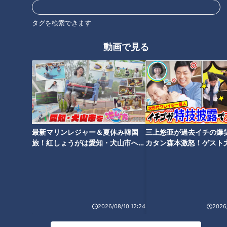
中には、とびっきりの都市伝説が埋もれているかもしれない…
もちろんあなたの周りにも…
タグを検索できます
この番組は、気になる噂の真相を追跡していく都市伝説バラエティ
ーである。
動画で見る
ホームページ
番組サイト
最新話の見逃し配信はこちら
最新マリンレジャー＆夏休み韓国
三上悠亜が過去イチの爆
旅！紅しょうがは愛知・犬山市へ
カタン森本激怒！ゲスト
【花咲かタイムズ】
【ともだちたまご】
オススメ関連コンテンツ
2026/08/10 12:24
2026/