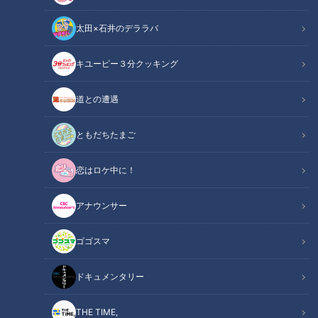
太田×石井のデララバ
たっくー＆ナナフシギのツイ跡！都市伝説
キユーピー３分クッキング
見逃し配信動画
道との遭遇
地元情報に詳しいタクシー運転手が知っている都市伝説を調
査！
ともだちたまご
「愛知県の桃太郎伝説」
恋はロケ中に！
「池に潜む 数多の妖怪伝説」
アナウンサー
なぜ伝説が生まれたのか？調査を進めると、番組史上初！妖怪
ゴゴスマ
の正体が判明！？
ドキュメンタリー
この記事の画像を見る
THE TIME,