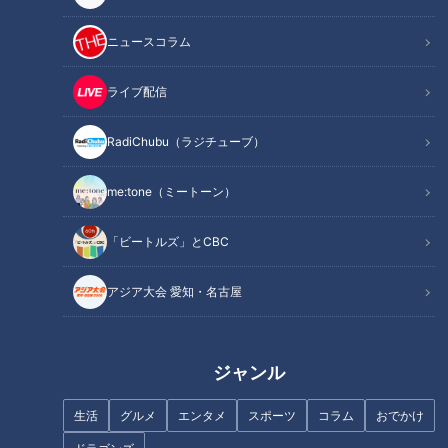
この記事を見たあなたへのおすすめ
ニュースコラム
ライブ配信
RadiChubu（ラジチューブ）
絶対に真似しないで下さい…
たっくー＆ナナフシギのツイ
me:tone（ミートーン）
【ツイ都市#15】
跡！都市伝説 #8
「ビートルズ」とCBC
アジア大会 愛知・名古屋
「たこ焼き 紅しょうがタルタル
【11人大家族上田家】
のせ」の作り方【キユーピー３
ジャンル
分クッキング】
生活
グルメ
エンタメ
スポーツ
コラム
おでかけ