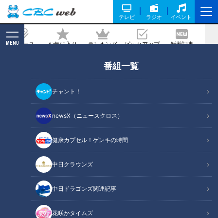
テレビ
ラジオ
イベント
MENU
ニュース
お気に入り
ランキング
ピックアップ
新着記事
CBC MAGAZINE
番組一覧
たっくー＆ナナフシギのツイ跡！都市伝
説 #13
チャント！
2023/07/18 14:46
2023年7月11日放送
newsX（ニュースクロス）
健康カプセル！ゲンキの時間
中日クラウンズ
中日ドラゴンズ関連記事
花咲かタイムズ