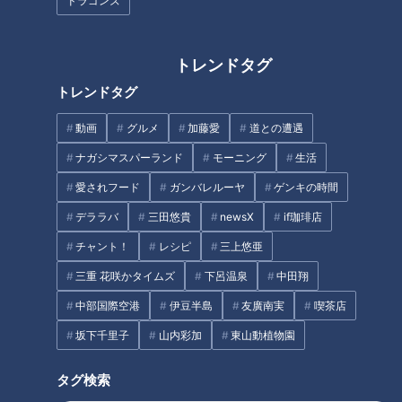
ドラゴンズ
トレンドタグ
99%UFOが見れる方法、その結
「ポークソテー アップルソー
トレンドタグ
果がヤバ過ぎた【ツイ都市
ス」の作り方【キユーピー３分
#14】
クッキング】
動画
グルメ
加藤愛
道との遭遇
ナガシマスパーランド
モーニング
生活
タグ
愛されフード
ガンバレルーヤ
ゲンキの時間
動画
エンタメ
見逃し配信
たっくー
デララバ
三田悠貴
newsX
if珈琲店
たっくー＆ナナフシギのツイ跡！都市伝説
ナナフシギ
チャント！
レシピ
三上悠亜
三重 花咲かタイムズ
下呂温泉
中田翔
番組紹介
中部国際空港
伊豆半島
友廣南実
喫茶店
坂下千里子
山内彩加
東山動植物園
たっくー＆ナナフシギのツイ跡！都市伝説
見逃し配信動画
タグ検索
SNS上には都市伝説の”タネ”となる噂が山ほど転がっている…