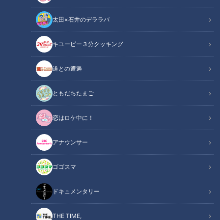
ナーの投稿を交え、夏の果物として定着している「スイカ」に
太田×石井のデララバ
ついて話題にします。
キユーピー３分クッキング
関連リンク
この記事をradiko（ラジコ）で聴く
道との遭遇
INDEX
ともだちたまご
スイカの季節、到来
スイカを長く楽しめる訳
恋はロケ中に！
カット派？丸ごと派？
オススメ関連コンテンツ
アナウンサー
ゴゴスマ
スイカの季節、到来
ドキュメンタリー
リスナーからこんな投稿が寄せられました。
THE TIME,