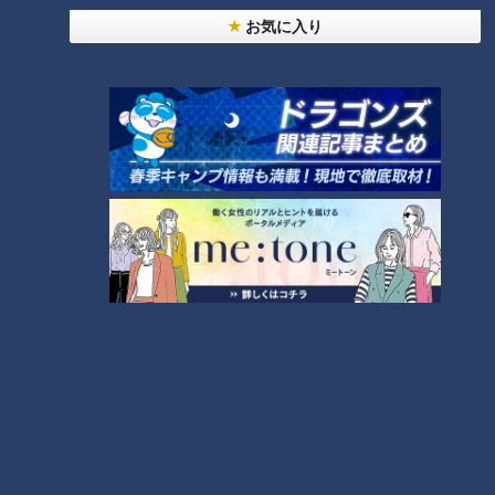
一度長男が、ふるさと納税の返礼品で大玉のスイカを2玉送っ
お気に入り
てきて、食べるのに苦労したことがあります。カットスイカな
ら案外お値打ちに購入できるし、スイカの皮がゴミにならない
ので重宝しています」（Cさん）
小高「冷蔵庫入れるのに困るのよね。スイカを入れるのに大き
いスペースがいるから」
冷蔵庫の宣伝文句で「スイカが丸ごと入ります」と庫内の広さ
を謳っているものを見かけますが、それはあくまでも中身が空
の時の話。スイカの収納は意外と苦労するのです。
つボイ「昔は一玉を切って、半分はラップをかけて冷蔵庫にな
んとかしまって、もう半分はみんなで分けて食べたりしてまし
たよね」
大きなスイカを切り分けてみんなでかぶりつくというワンシー