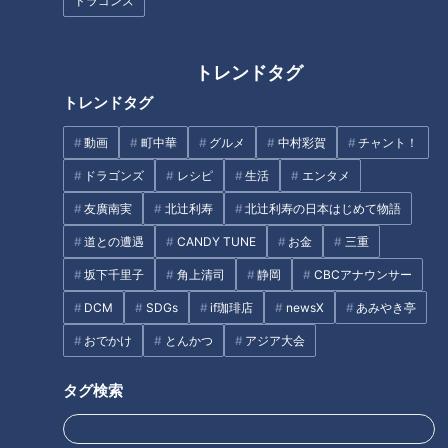
ドラゴンズ
しかしやはり寒い季節は、そんなにたくさんのスイカは食べら
れないもの。秋から冬にかけては、少量だけ食べられるカット
トレンドタグ
スイカとして出荷されているようです。
トレンドタグ
つボイ「でも今はもう、ドーンと丸ごとのスイカが出荷されて
動画
町中華
グルメ
中村彩賀
チャント！
いるんですね」
ドラゴンズ
レシピ
生活
エンタメ
暦の上ではまだ5月でも、黒と緑の縞模様を見るとなんだか急
友廣南実
北辻利寿
北辻利寿の日本はじめて物語
に夏が来たように感じるのは不思議なものです。
道との遭遇
CANDY TUNE
お金
三重
坂下千里子
角上清司
静岡
CBCアナウンサー
スイカを長く楽しめる訳
DCM
SDGs
if珈琲店
newsX
あみやき亭
おでかけ
とんかつ
アジア大会
小高「身体を冷やすにはとてもいいので、暑くなってくると重
宝しますよね。美味しいし」
タグ検索
スイカは90％以上が水分で、身体の熱を逃がすカリウムも豊