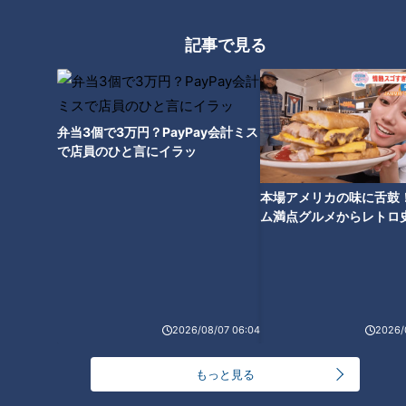
スイカでいえば11月の高知産、12月の沖縄産から始まり、翌年
9月の長野・北海道産まで、季節を追いながら産地を変えて出
記事で見る
荷することで、ほぼ1年中美味しいスイカを食べることができ
るのです。
同じ品種でも育つ土地や季節によって風味や甘みに違いが出る
弁当3個で3万円？PayPay会計ミス
ようなので、食べ比べて自分好みのスイカを見つけるのも面白
で店員のひと言にイラッ
いのではないでしょうか。
本場アメリカの味に舌鼓
ム満点グルメからレトロ
で！愛知・東海市の感動
カット派？丸ごと派？
選
しかし近年は、カットスイカの需要が随分と高まってきている
ようです。
2026/08/07 06:04
2026/
「うちは妻とふたり暮らしなので、スイカはもっぱらカットス
もっと見る
イカです。ふたりで2日くらいかけて食べています。