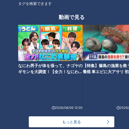
タグを検索できます
富で、汗をかく季節の水分・栄養補給にもピッタリ。
でもいくら気温が上がり始めてきたとはいえ、季節感でいうと
動画で見る
ちょっと早いような？と首を傾げる小高。
「いまこの時期に出回っているのは熊本スイカです。熊本スイ
カは繊維が細かくて、食べるとシュワシュワっとした食感がし
ます。スイカは県によって出荷の時期が異なりますが、熊本ス
イカは毎年4月頃から出ていますよ」（Bさん）
なにわ男子が体を張って、ナゴヤの
【特集】篠島の漁業を救
ギモンを大調査！【全力！なにわ実
養殖 車エビに大アサリ 
小高「そういえばスイカに限らず農産物って、産地リレーで旬
験部～ナゴヤのギモン、ガチ検証
【newsX】
のものがスーパーに並んで、結果長い時期にわたって美味しい
～】
ものが食べられるんですよね」
産地リレーとは、季節の移り変わりや南北に長い日本の地形特
2026/08/06 12:00
2026/
性を生かし、旬を迎える産地を順次切り替えながら、美味しい
農産物を安定的に供給する仕組みです。
もっと見る