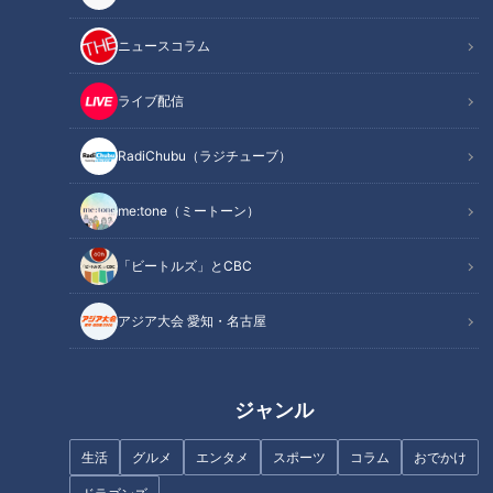
「今日スーパーに行くと、入ってすぐのところにスイカが山積
ニュースコラム
みに売られていました。小玉スイカから3Lサイズまで並んで
いて、いよいよ暑い夏が近づいてきますね」（Aさん）
ライブ配信
小高「え、もう？」
RadiChubu（ラジチューブ）
me:tone（ミートーン）
スイカといえば夏の風物詩。7月、8月のイメージです。5月中
旬にすでにスーパーには山積みで陳列されていたという情報
「ビートルズ」とCBC
に、驚きを隠せない小高。
アジア大会 愛知・名古屋
つボイ「カットスイカは冬でも売ってましたよ。高いから買わ
なかったけど」
ジャンル
実はスイカは、ハウス栽培技術の向上によりほぼ年中を通して
食べられるようになっています。特に沖縄では、温暖な気候を
生活
グルメ
エンタメ
スポーツ
コラム
おでかけ
利用して冬でもスイカの栽培が行なわれています。