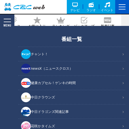
テレビ
ラジオ
イベント
MENU
ニュース
お気に入り
ランキング
ピックアップ
新着記事
CBC MAGAZINE
番組一覧
実は年中食べられる？夏の風物詩・スイ
カ
チャント！
2026/05/15 06:02
newsX（ニュースクロス）
健康カプセル！ゲンキの時間
RadiChubu（ラジチューブ）
つボイノリオの聞けば聞くほど
中日クラウンズ
5月も中旬に差し掛かり、気温が25度を超える日も増えまし
中日ドラゴンズ関連記事
た。5月13日に放送されたＣＢＣラジオ『つボイノリオの聞け
ば聞くほど』は、つボイノリオと小高直子アナウンサーがリス
花咲かタイムズ