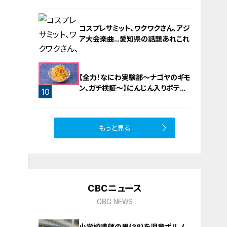
ライン」の歴史と魅力に迫る
コスプレサミット、ワクワクさん、アジ
ア大会楽曲…愛知県の話題あれこれ
【全力！なにわ実験部～ナゴヤのギモ
ン、ガチ検証～】にんじん入りポテト
10
サラダ
9
もっと見る
CBCニュース
CBC NEWS
小学校講師の男(38)を児童ポルノ