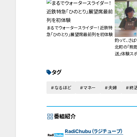
まるでウォータースライダー！近鉄特
急「ひのとり」展望席最前列を初体験
釣って、さば
北町の「熊
送」体験スポ
タグ
なるほど
マネー
夫婦
終
番組紹介
RadiChubu（ラジチューブ）