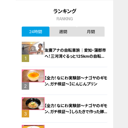
ランキング
RANKING
24時間
週間
月間
友廣アナの自転車旅｜愛知・蒲郡市
へ！三河湾ぐるっと125kmの自転車
1
旅！【チャント！特集】
【全力！なにわ実験部～ナゴヤのギモ
ン、ガチ検証～】にんじんプリン
2
【全力！なにわ実験部～ナゴヤのギモ
ン、ガチ検証～】しらたきで作った豚
3
バラミンチの油そば