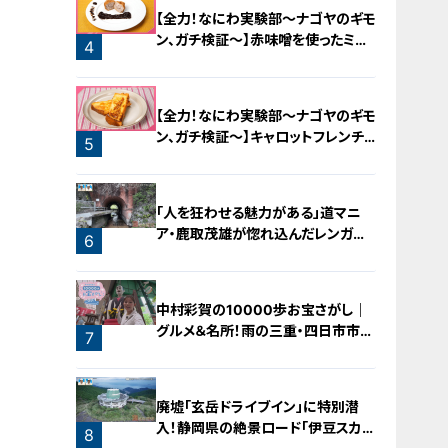
【全力！なにわ実験部～ナゴヤのギモ
ン、ガチ検証～】赤味噌を使ったミル
4
フィーユ味噌トンカツ
【全力！なにわ実験部～ナゴヤのギモ
ン、ガチ検証～】キャロットフレンチ
5
ロースト
「人を狂わせる魅力がある」道マニ
ア・鹿取茂雄が惚れ込んだレンガの
6
橋梁とは？未公開の道3選
中村彩賀の10000歩お宝さがし｜
グルメ＆名所！雨の三重・四日市市で
7
お宝探し【チャント！特集】
廃墟「玄岳ドライブイン」に特別潜
入！静岡県の絶景ロード「伊豆スカイ
8