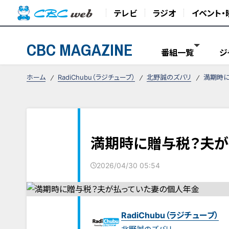
テレビ
ラジオ
イベント・
CBC MAGAZINE
番組一覧
ジ
ホーム
RadiChubu（ラジチューブ）
北野誠のズバリ
満期時に
満期時に贈与税？夫が
2026/04/30 05:54
RadiChubu（ラジチューブ）