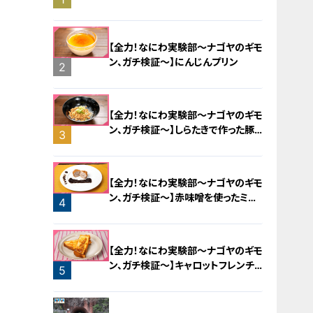
旅！【チャント！特集】
【全力！なにわ実験部～ナゴヤのギモ
ン、ガチ検証～】にんじんプリン
2
【全力！なにわ実験部～ナゴヤのギモ
ン、ガチ検証～】しらたきで作った豚
3
バラミンチの油そば
【全力！なにわ実験部～ナゴヤのギモ
ン、ガチ検証～】赤味噌を使ったミル
4
フィーユ味噌トンカツ
【全力！なにわ実験部～ナゴヤのギモ
ン、ガチ検証～】キャロットフレンチ
5
ロースト