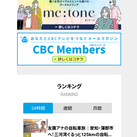
ランキング
RANKING
24時間
週間
月間
友廣アナの自転車旅｜愛知・蒲郡市
へ！三河湾ぐるっと125kmの自転車
1