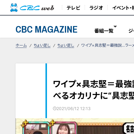
テレビ
ラジオ
イベント・
CBC MAGAZINE
番組一覧
ジ
ホーム
ちょい足し
ちょい足し
ワイプ×具志堅＝最強説…ラーメ
ワイプ×具志堅＝最強
べるオカリナに“具志堅
2021/06/12 12:13