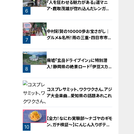
「人を狂わせる魅力がある」道マニ
ア・鹿取茂雄が惚れ込んだレンガの
6
橋梁とは？未公開の道3選
中村彩賀の10000歩お宝さがし｜
グルメ＆名所！雨の三重・四日市市で
7
お宝探し【チャント！特集】
廃墟「玄岳ドライブイン」に特別潜
入！静岡県の絶景ロード「伊豆スカイ
8
ライン」の歴史と魅力に迫る
コスプレサミット、ワクワクさん、アジ
ア大会楽曲…愛知県の話題あれこれ
【全力！なにわ実験部～ナゴヤのギモ
ン、ガチ検証～】にんじん入りポテト
10
サラダ