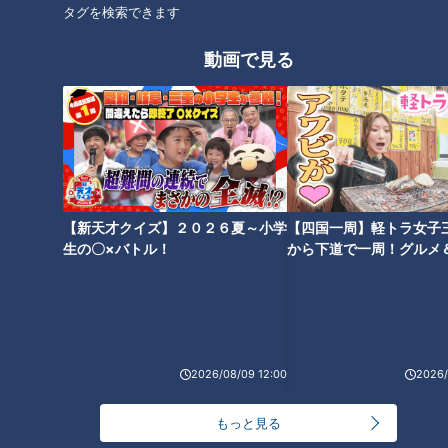
タグを検索できます
動画で見る
【新天才クイズ】２０２６夏～小学
【四国一周】軽トラ女子
生の〇×バトル！
から下道で一周！グルメ
CBCテレビ：画像 『チャント！』
イブ⑳
ハンバーグに入れるタマネギがない場合は、“もやし”がオスス
メ。甘みや食感を出すのにぴったりです。
2026/08/09 12:00
2026/
＜もやしハンバーグ 材料(2個分)＞
・合いびき肉 200グラム
もっと見る
・もやし(みじん切り) 100グラム