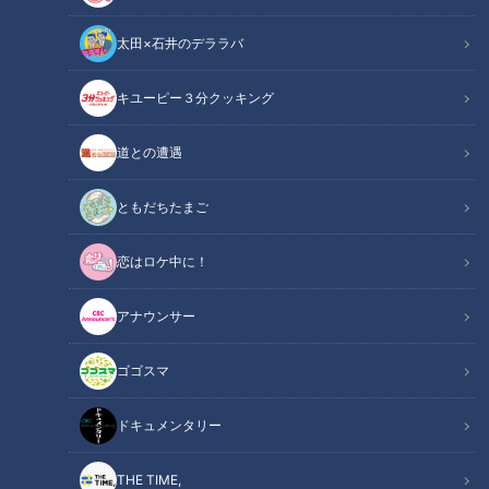
太田×石井のデララバ
チャント！
キユーピー３分クッキング
くらしニュース
道との遭遇
多くの料理に欠かせないタマネギがいま、1年前に比べて2.5倍
に高騰しています。買うのをためらう方も多いのではないでし
ともだちたまご
ょうか。そんなタマネギの代わりになる野菜を入れた「代替レ
恋はロケ中に！
シピ」を、料理研究家・長田絢(おさだあや)さんが教えてくれ
ました。CBCテレビ「チャント！」6月2日放送から
アナウンサー
INDEX
ゴゴスマ
キャベツを使った「カレー」
ドキュメンタリー
もやしを使った「ハンバーグ」
オススメ関連コンテンツ
THE TIME,