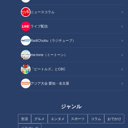
ニュースコラム
キャベツを使った「カレー」
ライブ配信
RadiChubu（ラジチューブ）
me:tone（ミートーン）
「ビートルズ」とCBC
アジア大会 愛知・名古屋
CBCテレビ：画像 『チャント！』
ジャンル
カレーに欠かせないあめ色のタマネギ。甘さやコクを深めてく
生活
グルメ
エンタメ
スポーツ
コラム
おでかけ
れるタマネギがなかったら…？ そんなときは、“キャベツ”がオ