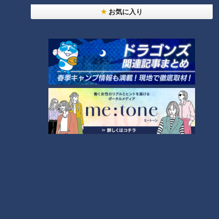
お気に入り
この記事の画像を見る
この記事を見たあなたへのおすすめ
夏バテ予防・疲労回復に冬瓜？
簡単レシピを紹介
行列ができる人気ベーカリー店
主が認める「感動したパン」を
紹介！
ラブホのポイントどう使う？失
敗例を紹介
放置自転車を一般市民が“取り締