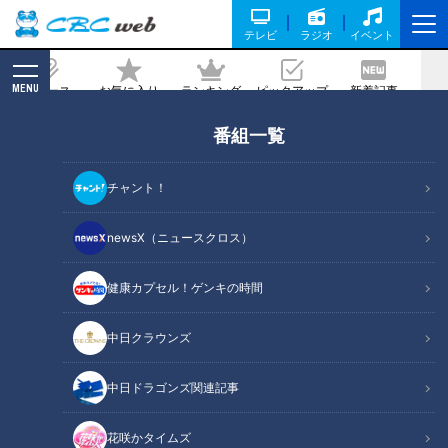
テレビ
ラジオ
イベント
MENU
ニュース
お気に入り
ランキング
ピックアップ
新着記事
CBC MAGAZINE
番組一覧
家計を助ける？値段高騰中のタマネギな
しレシピを紹介
チャント！
2022/06/04 17:00
newsX（ニュースクロス）
健康カプセル！ゲンキの時間
中日クラウンズ
中日ドラゴンズ関連記事
花咲かタイムズ