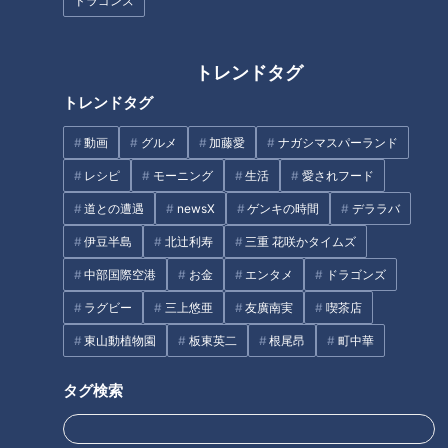
ドラゴンズ
ススメ。キャベツを加熱すると甘みがしっかり出るので、タマ
ネギの代わりにぴったりです。
トレンドタグ
＜キャベツカレー 材料(3～4人分)＞
トレンドタグ
・豚肉 150グラム
・キャベツ(ざく切り) 250グラム
動画
グルメ
加藤愛
ナガシマスパーランド
・カレールー 100グラム
レシピ
モーニング
生活
愛されフード
・水 600ミリリットル
道との遭遇
newsX
ゲンキの時間
デララバ
キャベツを電子レンジで3分加熱するのがポイント。時短にも
伊豆半島
北辻利寿
三重 花咲かタイムズ
なり、甘みもアップします。炒めたお肉にレンチンしたキャベ
中部国際空港
お金
エンタメ
ドラゴンズ
ツを加えて煮たあと、ルーを入れて煮込むだけととってもお手
ラグビー
三上悠亜
友廣南実
喫茶店
軽！ キャベツのシャキシャキも感じられ、甘さが際立ちま
東山動植物園
板東英二
根尾昂
町中華
す。
タグ検索
もやしを使った「ハンバーグ」