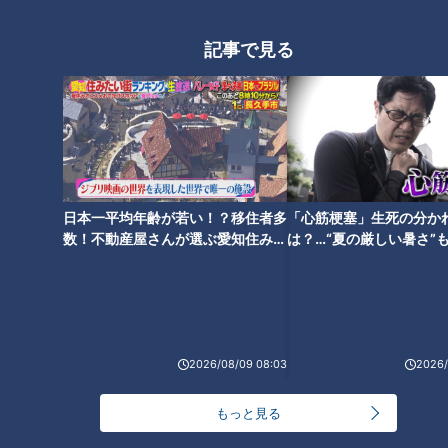
・卵 1個
記事で見る
・パン粉 30グラム
・オリーブオイル 大さじ1
・塩コショウ 少々
もやしは、弱火で炒めて水分をしっかり飛ばすのがポイント。
普段のハンバーグを作る工程と同じで、タマネギをもやしに替
えるだけと超簡単！ やわらかくてふっくら、ジューシーなハ
日本一平均年齢が若い！？移住者多
「心筋梗塞」生死の分か
ンバーグに仕上がります。
数！不動産屋さんが選ぶ愛知住みた
は？…“夏の厳しい暑さ”
い街ランキング1位は？
に！発症前のキケンなサ
法
みなさんも、「キャベツカレー」と「もやしハンバーグ」を試
してみてはいかがでしょうか。
『チャント！』は、CBCテレビで毎週月～金曜日の夕方15:49
2026/08/09 08:03
2026/
- 19:00に放送されている東海3県向けの夕方ワイドニュース・
もっと見る
情報番組です。