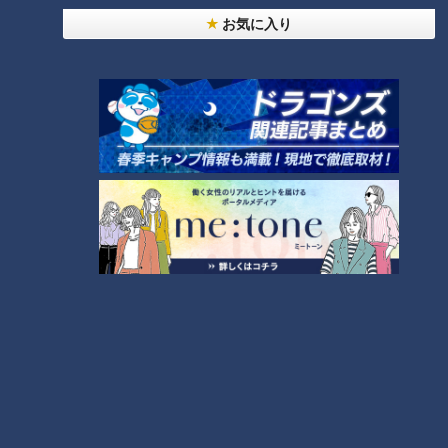
9種類の薬草から好きな香りを選んでブレンドするお茶作り体
お気に入り
験『ブレンド百薬茶作り』(2000円)もオススメですよ。
薬草カフェ まるかる
住所：岐阜県揖斐郡揖斐川町春日六合3068-1
電話：0585-58-0015
1日3組限定！非日常が味わえる贅沢なヴィラ