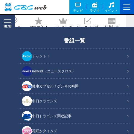
テレビ
ラジオ
イベント
MENU
ニュース
お気に入り
ランキング
ピックアップ
新着記事
CBC MAGAZINE
番組一覧
ガンバレルーヤが堪能！岐阜・揖斐川町
の薬草カフェのせいろ蒸し！絶景カフェ
チャント！
＆温泉付きヴィラも満喫！
newsX（ニュースクロス）
2022/06/24 19:00
2022年6月18日放送
健康カプセル！ゲンキの時間
中日クラウンズ
中日ドラゴンズ関連記事
花咲かタイムズ