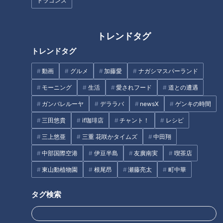
ドラゴンズ
美しい茶畑を一望できるテラスがある『ハートkoyaカフ
ェ』。
トレンドタグ
一番人気のメニューは、『黒糖 春日茶ラテ』(500円)。まろや
トレンドタグ
かで優しい味わいが特徴の春日茶で作った抹茶を使用してお
動画
グルメ
加藤愛
ナガシマスパーランド
り、自家製の黒糖と、泡立てたミルクの3層仕立て。
さらに、春日の緑茶とほうじ茶を練り込んだ3種の白玉に、北
モーニング
生活
愛されフード
道との遭遇
海道産の小豆がたっぷりとかけられたぜんざいがセットで付い
ガンバレルーヤ
デララバ
newsX
ゲンキの時間
ています。
三田悠貴
if珈琲店
チャント！
レシピ
夏に向けて、春日のお茶を使った『天空のかき氷』(700円)も
三上悠亜
三重 花咲かタイムズ
中田翔
オススメです。
中部国際空港
伊豆半島
友廣南実
喫茶店
ハートkoyaカフェ
東山動植物園
根尾昂
瀬藤亮太
町中華
住所：岐阜県揖斐川町春日六合1620-1
電話：090-7313-0471
タグ検索