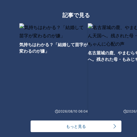
膳限定
自分で選んだ薬草の香りが楽しめるせいろ蒸しは絶品！
記事で見る
気持ちはわかる？「結婚して苗字が
変わるのが嫌」
名古屋城の鹿、やまむら
へ。残された母・もみじ
配の声
また、セットで付いているカレーにもドクダミやカキドオシな
2026/08/10 06:04
2026/
ど7種類の薬草が使われており、香り豊かで体がポカポカに。
さらに、その日に山で収穫し厳選した薬草の天ぷらなども楽し
もっと見る
めます。