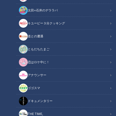
太田×石井のデララバ
キユーピー３分クッキング
道との遭遇
ともだちたまご
花咲かタイムズ
週末ジャーニー 推しタビ
恋はロケ中に！
『岐阜のマチュピチュ』『天空の茶畑』と言われるほどお茶の
アナウンサー
栽培が盛んで美しい茶畑が広がる“岐阜・揖斐川町”のおすすめ
スポットを、ガンバレルーヤのよしこさんとまひるさんがリポ
ゴゴスマ
ートしました。
ドキュメンタリー
INDEX
THE TIME,