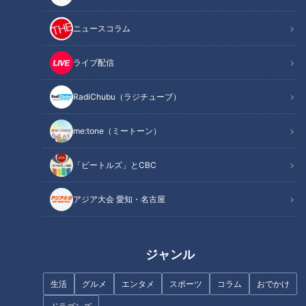
茶畑にオープンした絶景カフェのお茶スイーツ
土日限定！薬草カフェのせいろ蒸しランチ
ニュースコラム
1日3組限定！非日常が味わえる贅沢なヴィラ
オススメ関連コンテンツ
ライブ配信
RadiChubu（ラジチューブ）
茶畑にオープンした絶景カフェのお茶スイーツ
me:tone（ミートーン）
「ビートルズ」とCBC
アジア大会 愛知・名古屋
ジャンル
生活
グルメ
エンタメ
スポーツ
コラム
おでかけ