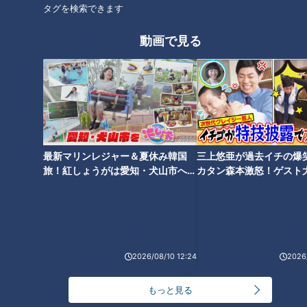
土日限定！薬草カフェのせいろ蒸しランチ
タグを検索できます
動画で見る
最新マリンレジャー＆夏休み韓国
三上悠亜が過去イチの爆
旅！紅しょうがは愛知・犬山市へ
カタン森本激怒！ゲスト
【花咲かタイムズ】
【ともだちたまご】
280種類もの薬草が採れることから“薬草の里”と呼ばれている
伊吹山麓の春日地区で、土日限定営業をしている『薬草カフェ
まるかる』。
2026/08/10 12:24
2026/
5種類の薬草の中から好きなものを1種類選ぶことができる『薬
もっと見る
草せいろ蒸しランチ』(1600円)が人気です。 ※予約制、1日10