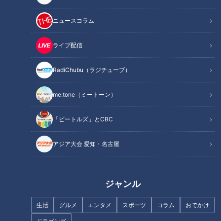
ニュースコラム
ライブ配信
RadiChubu（ラジチューブ）
昨年末、海沿いにオープンしたアメリカンレストランの『ニシ
me:tone（ミートーン）
オシティダイナー』。
数年前までアメリカに住んでいたというオーナーが、現地で食
「ビートルズ」とCBC
べた料理に感動し、「地元でもその味を提供したい」とお店を
開きました。
アジア大会 愛知・名古屋
ジャンル
生活
グルメ
エンタメ
スポーツ
コラム
おでかけ