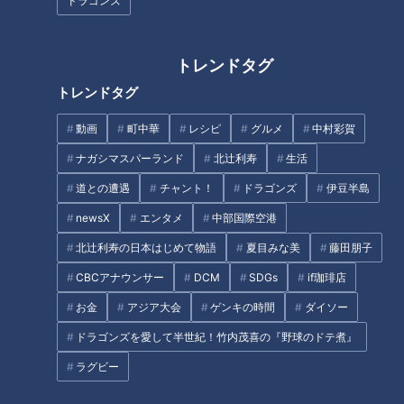
ドラゴンズ
トレンドタグ
トレンドタグ
動画
町中華
レシピ
グルメ
中村彩賀
イチオシのメニューは、ハワイのソウルフード『ガーリックシ
ナガシマスパーランド
北辻利寿
生活
ュリンプボウル』(950円)。
アメリカ仕込みの特製ソースとニンニクをたっぷり効かせたブ
道との遭遇
チャント！
ドラゴンズ
伊豆半島
ラックタイガーが、炊きたてご飯にのっています。
newsX
エンタメ
中部国際空港
仕上げにパルメザンチーズとナチュラルチーズ、さらにレモン
北辻利寿の日本はじめて物語
夏目みな美
藤田朋子
ペッパーがかかった、食欲をそそる逸品です。
CBCアナウンサー
DCM
SDGs
if珈琲店
お金
アジア大会
ゲンキの時間
ダイソー
ドラゴンズを愛して半世紀！竹内茂喜の『野球のドテ煮』
ラグビー