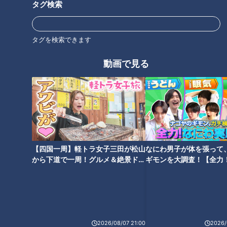
タグ検索
タグを検索できます
動画で見る
お取り寄せでいただいた誠子さん。レモンでさっぱりしてお
り、「爽やかアメリカン」と絶賛!
【四国一周】軽トラ女子三田が松山
なにわ男子が体を張って
から下道で一周！グルメ＆絶景ドラ
ギモンを大調査！【全力
イブ⑳
験部～ナゴヤのギモン、
～】
2026/08/07 21:00
2026/