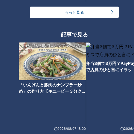
渚さんがいただいたのは、特製トマトソースと唐辛子を絡めた
もっと見る
『トマトシュリンプボウル』(950円)。
ぷりぷりの海老は、お酒のおつまみに合うよう味付けされてい
記事で見る
ます。
弁当3個で3万円？PayP
で店員のひと言にイラッ
「いんげんと豚肉のナンプラー炒
め」の作り方【キユーピー３分クッ
キング】
2026/08/07 18:00
2026/
看板メニューの『ビーフブリトー』(990円)も絶品ですよ!