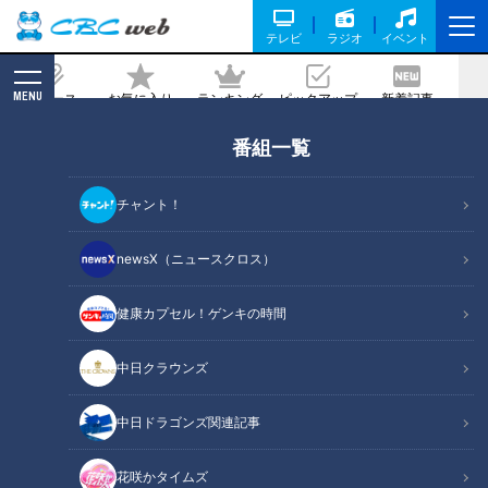
テレビ
ラジオ
イベント
MENU
ニュース
お気に入り
ランキング
ピックアップ
新着記事
CBC MAGAZINE
番組一覧
ハワイのソウルフード「ガーリックシュ
リンプ」を西尾市のアメリカンダイナー
チャント！
で堪能!
newsX（ニュースクロス）
2020/07/17 13:00
2020年7月11日放送
健康カプセル！ゲンキの時間
中日クラウンズ
中日ドラゴンズ関連記事
花咲かタイムズ