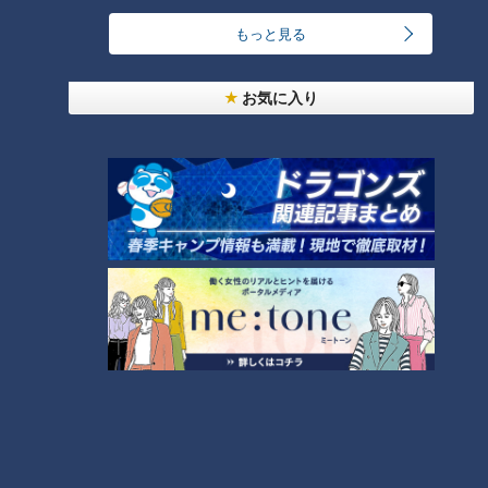
もっと見る
そのほか、唐揚げに甘酸っぱいオレンジソースを絡めた『オレ
ンジチキン』(500円)も人気。全メニューがテイクアウト可能
お気に入り
なので、ご自宅でも楽しめます。
<店舗情報>
ニシオシティダイナー
住所:愛知県西尾市吉良町宮崎白浜1-3
電話:0563-77-6901
※ 記事の情報は放送日時点のものです。最新の情報は店舗へご
確認ください。
※ 新型コロナウィルスによる臨時休業や、営業時間短縮の可能
性があります。詳細は店舗へ確認ください。
この記事の画像を見る