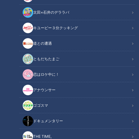
太田×石井のデララバ
キユーピー３分クッキング
花咲かタイムズ
週末ジャーニー 推しタビ
道との遭遇
2020年7月11日(土)に放送された『週末ジャーニー 推しタビ』
ともだちたまご
では、尼神インターの2人が“愛知・西尾市"をリモート推しタ
恋はロケ中に！
ビしました!
アナウンサー
本場の味!海沿いのアメリカンダイナー
ゴゴスマ
ドキュメンタリー
THE TIME,