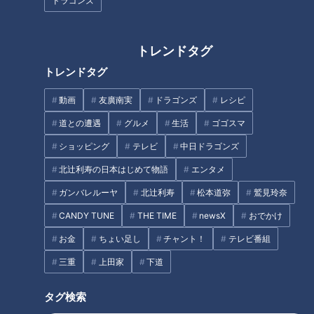
ドラゴンズ
笑顔のポートレートはデビュー・アルバム1枚だ
け
トレンドタグ
ビートルズが活躍した1960年代、音楽はレコードで聴く時
トレンドタグ
代でした。レコード・ジャケットはレコードを入れるケースで
す。当たり前ですね。そして、中に入っているレコードの歌
動画
友廣南実
ドラゴンズ
レシピ
手・演奏家を紹介するパッケージでもありました。ですから、
道との遭遇
グルメ
生活
ゴゴスマ
ジャケットには、歌手や演奏家を魅力的に撮影したポートレー
ショッピング
テレビ
中日ドラゴンズ
ト写真が使われるのが一般的でした。ビートルズもデビュー・
北辻利寿の日本はじめて物語
エンタメ
アルバム『Please Please Me』では、こうした常識どおり
に、4人がレコード会社のビルの階段に並んでカメラに向かっ
ガンバレルーヤ
北辻利寿
松本道弥
鷲見玲奈
て微笑むポートレート写真がジャケットに使われました。しか
CANDY TUNE
THE TIME
newsX
おでかけ
し、笑顔でカメラに収まる常識的な写真をビートルズがレコー
お金
ちょい足し
チャント！
テレビ番組
ド・アルバムのジャケットに使ったのは、これが最初で最後で
三重
上田家
下道
した。
タグ検索