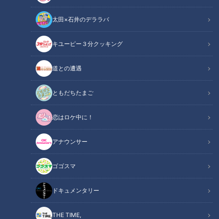
太田×石井のデララバ
イギリス・リバプール：ビートルズのブロンズ像
キユーピー３分クッキング
「ビートルズ」とCBC
道との遭遇
コラム
ともだちたまご
2020年は、ジョン・レノン生誕80年＆没後40年。アルバム
恋はロケ中に！
『Let It Be』発売50年の年でした。2022年は、ビートルズ・
デビュー60年･･･を迎えようとしています。
アナウンサー
2021年･･･改めて今、1960年代の音楽、カルチャー、社会の
ゴゴスマ
既成概念に果敢にチャレンジし、自由にふるまい、大人たちの
常識を変えていった、ビートルズのさまざまな偉業について、
ドキュメンタリー
記憶をたどり整理してみたいと思います。
THE TIME,