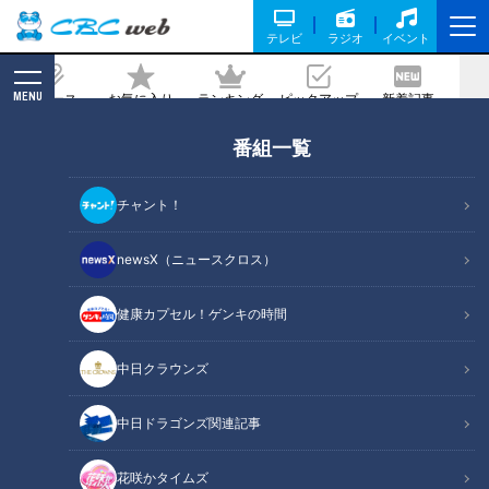
テレビ
ラジオ
イベント
MENU
ニュース
お気に入り
ランキング
ピックアップ
新着記事
CBC MAGAZINE
番組一覧
★ビートルズが世界を変えた7つの偉業
（No.4）ジャケットをアートに変え
チャント！
た！
newsX（ニュースクロス）
2021/08/05 10:45
健康カプセル！ゲンキの時間
中日クラウンズ
中日ドラゴンズ関連記事
花咲かタイムズ