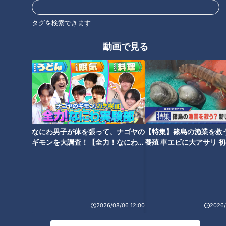
大胆なアート写真に変化
タグを検索できます
『Please Please Me』に続いて1963年にリリースされたセカ
ンド・アルバム『With The Beatles』のジャケットでは、当時
動画で見る
のポートレート写真の常識を打ち破る風変わりな4人の顔写真
が並んでいました。顔の真横から強い光を当てると、顔の半分
だけが明るく照らされて浮かびますが、光が当たらない半分側
は真っ暗な影になってしまいます。夜空の月で言うと「半月」
のような顔写真です。当時の常識では、ポートレートは顔の全
体を綺麗に写し出すもので、光の陰影を工夫することはあって
なにわ男子が体を張って、ナゴヤの
【特集】篠島の漁業を救
も、半分が真っ黒という写真はあり得ない発想でした。
ギモンを大調査！【全力！なにわ実
養殖 車エビに大アサリ 
『With The Beatles』のジャケット写真を担当したのは、ジャ
験部～ナゴヤのギモン、ガチ検証
【newsX】
～】
ズ・ミュージシャンのポートレートを多く手がけてきたカメラ
マンで、ジャズ・ミュージシャンの求道者のような哲学的な内
面を表現する写真を得意としていました。このジャケット写真
で4人は笑顔でなく物憂げな表情です。『With The Beatles』
2026/08/06 12:00
2026/
は、はじけるようなロックバンドのエネルギーを彷彿とさせる