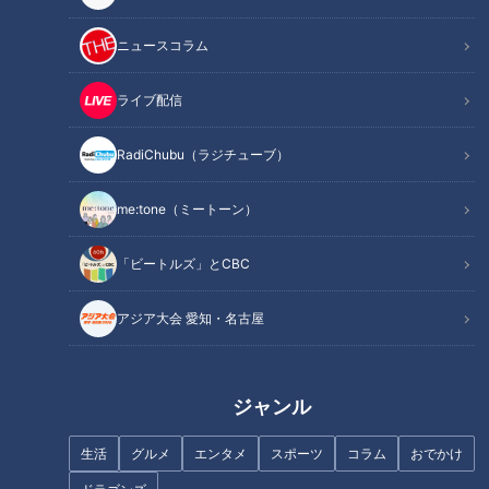
ジョン・レノン、ポール・マッカートニー、ジョージ・ハリス
ン、リンゴ・スター･･･いずれも未来を変革する大きなエネル
ニュースコラム
ギーを内に秘めた非凡で魅力的な若者たち。4人のチームワー
クと強烈な個性の化学反応によって、世界はどう変わったので
ライブ配信
しょうか？
RadiChubu（ラジチューブ）
INDEX
me:tone（ミートーン）
笑顔のポートレートはデビュー・アルバム1枚だけ
「ビートルズ」とCBC
大胆なアート写真に変化
音楽の深化と共に･･･
アジア大会 愛知・名古屋
レコード会社の反対を跳ね返して大成功した名盤ジャケッ
ト
オススメ関連コンテンツ
ジャンル
生活
グルメ
エンタメ
スポーツ
コラム
おでかけ