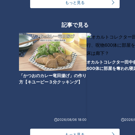
もっと見る
音楽的な内容と共に、大胆なジャケット写真でも話題を呼びま
した。ビートルズのレコード・アルバムのジャケットは、その
後もアート作品として世界の注目を集め続けることになりま
記事で見る
す。
音楽の深化と共に･･･
オカルトコレクター田中
600体に部屋を奪われ寝
下？
「かつおのカレー竜田揚げ」の作り
方【キユーピー３分クッキング】
2026/08/06 18:00
2026/
もっと見る