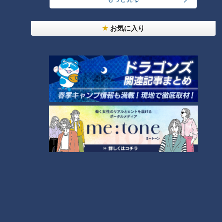
筆者所有：ビートルズのジャケット・アート
1965年の
『
Rubber Soul』では魚眼レンズで撮影した4人の
お気に入り
写真がジャケットに使われました。歪んだ姿のビートルズの4
人が写っています。これには世界が驚きました。レコード・ジ
ャケットのミュージシャンのポートレートは魅力的に綺麗に撮
影するのが常識でしたから。
しかし、このジャケット写真の企画はビートルズにとって、必
然ともいえるアイデアでした。『Rubber Soul』というアルバ
ムは、ビートルズがコンサート・ツアーに忙殺されるスケジュ
ールから脱却して、スタジオでの音作りに専念して新たな境地
を切り開こうとする起点となったアルバムだったのです。ビー
トルズは、コンサートのステージでファンの歓声に応えて歌う
アイドル・グループではなく、独自の音楽性を追求し始めてい
ました。だから『Rubber Soul』のジャケットに登場する4人
は、今までにない角度から撮影され、今までにない世界観を表