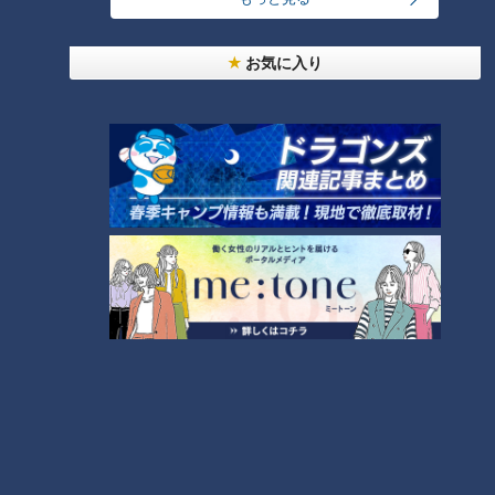
生活
チャント！
三重
小林よしひさ
お気に入り
番組紹介
チャント！
「よしお兄さんのもっと“みえ”推し！」動画
身近な生活情報から芸能、どこよりも詳しい天気情報などなど、東
海3県にとことん寄り添う新しい報道・情報番組。毎週月～金曜 午
後3:49～5:50放送（金曜は午後4:50～5:50放送）。
ホームページ
番組サイト