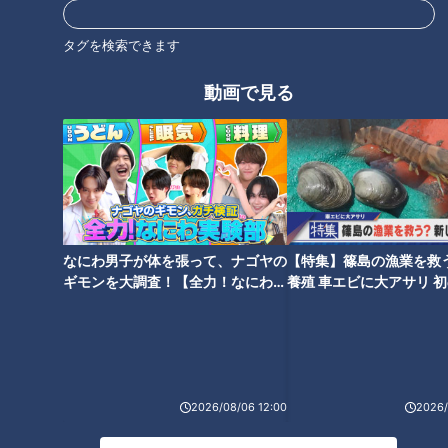
タグを検索できます
動画で見る
この記事の画像を見る
この記事を見たあなたへのおすすめ
なにわ男子が体を張って、ナゴヤの
【特集】篠島の漁業を救
ギモンを大調査！【全力！なにわ実
養殖 車エビに大アサリ 
験部～ナゴヤのギモン、ガチ検証
【newsX】
～】
美しいダム湖でSUPに挑戦 三
重まるごと自然体験！
2026/08/06 12:00
2026/
笑顔さわやかアナが愛知・豊田
市の『松平まんじゅう』を調