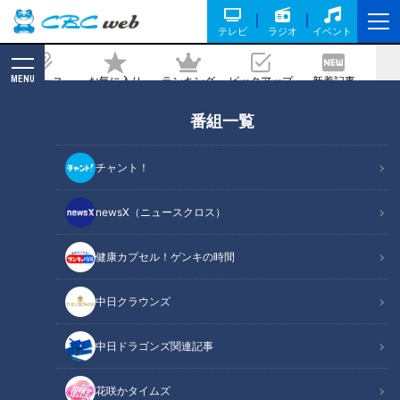
テレビ
ラジオ
イベント
MENU
ニュース
お気に入り
ランキング
ピックアップ
新着記事
CBC MAGAZINE
番組一覧
どこでも旅行気分を楽しめる“みえのVR
たび”を初体験！
チャント！
2022/09/28 19:00
2022年9月28日放送
newsX（ニュースクロス）
健康カプセル！ゲンキの時間
中日クラウンズ
中日ドラゴンズ関連記事
花咲かタイムズ