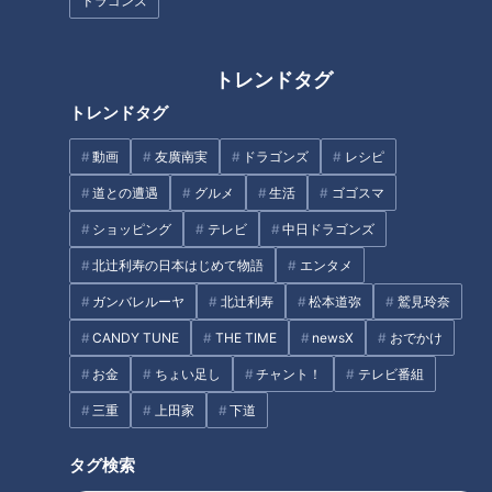
ドラゴンズ
トレンドタグ
トレンドタグ
動画
友廣南実
ドラゴンズ
レシピ
道との遭遇
グルメ
生活
ゴゴスマ
ショッピング
テレビ
中日ドラゴンズ
北辻利寿の日本はじめて物語
エンタメ
ガンバレルーヤ
北辻利寿
松本道弥
鷲見玲奈
CANDY TUNE
THE TIME
newsX
おでかけ
お金
ちょい足し
チャント！
テレビ番組
三重
上田家
下道
タグ検索