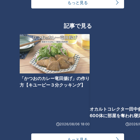
査！ モチモチ感と甘さのバラ
もっと見る
ンスがたまらない老舗の銘菓！
記事で見る
三重まるごと自然体験 VISONで
進化が止まらない！東海地方の
木と森を体験・体感！
最新餃子！全国の名店を一気に
楽しめる無人餃子販売店
オカルトコレクター田中
&amp;JAXAも食べた！フリーズ
600体に部屋を奪われ寝
ドライ餃子
下？
「かつおのカレー竜田揚げ」の作り
方【キユーピー３分クッキング】
モーニング王国・東海地方！岐
健康のカギ「腸」の知識を総チ
阜の最新びっくりモーニングサ
ェック！
ービスを体験リポート！
2026/08/06 18:00
2026/
タグ
もっと見る