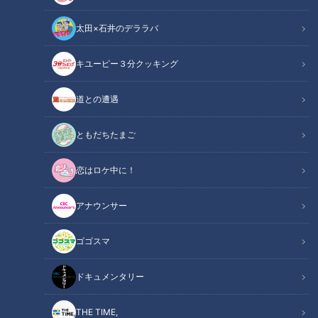
太田×石井のデララバ
チャント！
キユーピー３分クッキング
「よしお兄さんのもっと“みえ”推し！」動画
道との遭遇
「みえのＶＲたび」は、『Virtual Reality（仮想現実）』を活
用したオンライン体験型ツアー。現地に行けなくても自宅など
ともだちたまご
好きな場所で旅行気分を楽しむことができます。
恋はロケ中に！
水族館に設置された360度カメラで、海にすむ生き物たちを見
てみると…。
アナウンサー
ゴゴスマ
イチ推し！フォト
ドキュメンタリー
THE TIME,