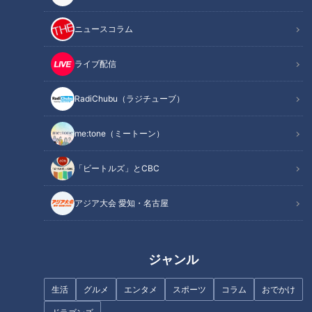
ニュースコラム
ライブ配信
RadiChubu（ラジチューブ）
me:tone（ミートーン）
そのほかの推しフォト
「ビートルズ」とCBC
アジア大会 愛知・名古屋
ジャンル
生活
グルメ
エンタメ
スポーツ
コラム
おでかけ