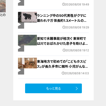
ポーツの楽しさ伝える 名古屋・緑区
2026/08/08 19:49
との
ランニング中の50代男性がクマに
襲われケガ 体長約1.3メートルのツ
キノワグマに腕や足をかまれる 「つ
2026/08/08 19:29
いに出たかなという感じ」と近隣住
人 東海地方で今年度初の人身被害
愛知で水難事故が相次ぐ 東栄町で
岐阜・高山市
は川でおぼれかけた息子を助けよう
とし父親が心肺停止の状態で搬送
2026/08/08 19:12
田原市ではサーフィン中に公務員の
男性（46）がおぼれ死亡
東海地方で初めての「こどもホスピ
ス」が長久手市に開所 小児がんなど
重い病気の子どもと家族を支える施
2026/08/08 14:03
設 利用料は無料 愛知の「長久手の
おうち」
もっと見る