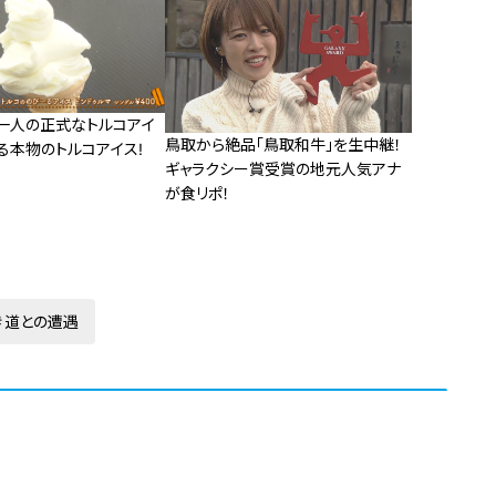
一人の正式なトルコアイ
鳥取から絶品「鳥取和牛」を生中継！
る本物のトルコアイス!
ギャラクシー賞受賞の地元人気アナ
が食リポ！
道との遭遇