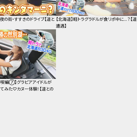
で夜の街・すすきのドライブ【道と
【北海道】軽トラグラドルが食リポ中に…？【道
遭遇】
満喫編⑦】グラビアアイドルが
てみた♡カヌー体験！【道との