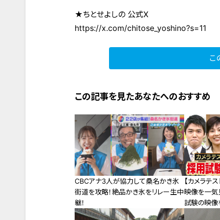
★ちとせよしの 公式X
https://x.com/chitose_yoshino?s=11
こ
この記事を見たあなたへのおすすめ
CBCアナ3人が協力して桑名かき氷
【カメラテス
街道を攻略！絶品かき氷をリレー生中
映像を一気
継！
試験の映像を
アナウンサー