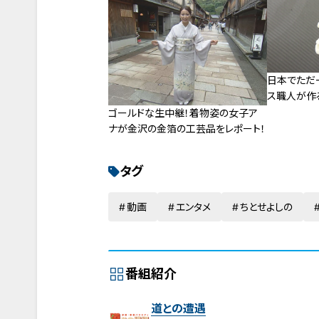
日本でただ
ス職人が作
ゴールドな生中継！着物姿の女子ア
ナが金沢の金箔の工芸品をレポート！
タグ
動画
エンタメ
ちとせよしの
番組紹介
道との遭遇