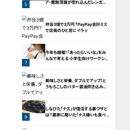
ア・鹿取茂雄が惚れ込んだレンガの
5
橋梁とは？未公開の道3選
弁当3個で3万円？PayPay会計ミス
で店員のひと言にイラッ
今年も開催！「あったらいいな」をみ
んなで考える 小学生向けワークショ
7
ップを大府市で開催
6
美味しさと栄養、ダブルでアップ！と
うもろこしのバター醤油炊き込みご
飯
しなびた「ナス」が復活する裏ワザと
は？農家に聞いた「ナス嫌いも食べ
9
られる」アイデアレシピを大公開