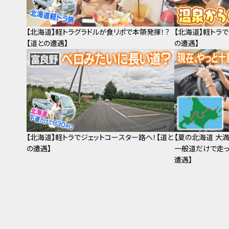
【北海道】軽トラグラドルが食リポで本領発揮！？
【北海道】軽トラ
【道との遭遇】
の遭遇】
【北海道】軽トラでジェットコースター路へ！【道と
【夏の北海道 大
の遭遇】
一般道だけで走っ
遭遇】