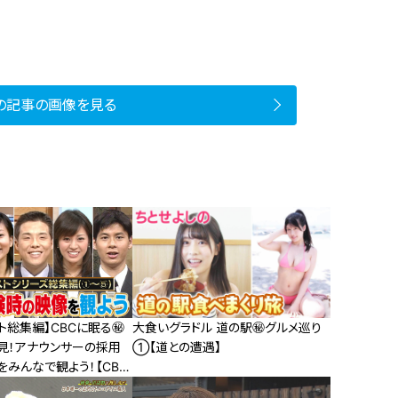
の記事の画像を見る
ト総集編】CBCに眠る㊙︎
大食いグラドル 道の駅㊙︎グルメ巡り
見！アナウンサーの採用
①【道との遭遇】
みんなで観よう！【CBC
】