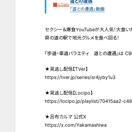
道との遭遇
「道との遭遇」動画
セクシー＆爆食YouTubeが大人気！大食
県の道の駅で地元グルメを食べ回る！
『歩道・車道バラエティ 道との遭遇』は CB
★見逃し配信【TVer】
https://tver.jp/series/sr4jyby1u3
★見逃し配信【Locipo】
https://locipo.jp/playlist/70415aa2-
★呂布カルマ 公式X
https://x.com/Yakamashiwa