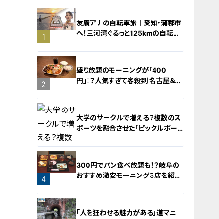
友廣アナの自転車旅｜愛知・蒲郡市
へ！三河湾ぐるっと125kmの自転車
1
旅！【チャント！特集】
盛り放題のモーニングが「400
円」！？人気すぎて客殺到 名古屋＆岐
2
阜の「激安モーニング」とは？
大学のサークルで増える？複数のス
ポーツを融合させた「ピックルボー
ル」
300円でパン食べ放題も！？岐阜の
おすすめ激安モーニング３店を紹
4
介！
3
「人を狂わせる魅力がある」道マニ