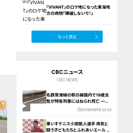
8
『VIVANT』のロケ地になった東海地
方の病院「爆破しないで！」
もっと見る
10
CBCニュース
CBC NEWS
名鉄常滑線の駅の線路内で19歳女
性が特急列車にはねられ死亡 一部
区間で一時運転見合わせに お盆休
2026/08/08 20:23
みで空港へ向かう旅行客に影響 愛
知・知多市
車いすテニス小田凱人選手 病気と
闘う子どもたちとふれあいエール ス