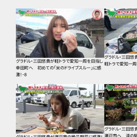
グラドル・三田悠
グラドル・三田悠貴が軽トラで愛知一周を目指し
軽トラで愛知一周
幸田町へ 初めての「米のドライブスルー」に感
激！-8
グラドル・三田悠
瀬戸市へ 道の
グラドル・三田悠貴が瀬戸市の絶品野菜に感激！