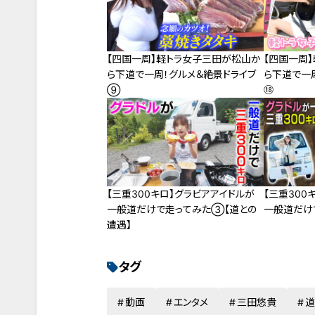
【四国一周】軽トラ女子三田が松山か
【四国一周
ら下道で一周！グルメ＆絶景ドライブ
ら下道で一
⑨
⑱
【三重300キロ】グラビアアイドルが
【三重300
一般道だけで走ってみた③【道との
一般道だけ
遭遇】
タグ
動画
エンタメ
三田悠貴
道