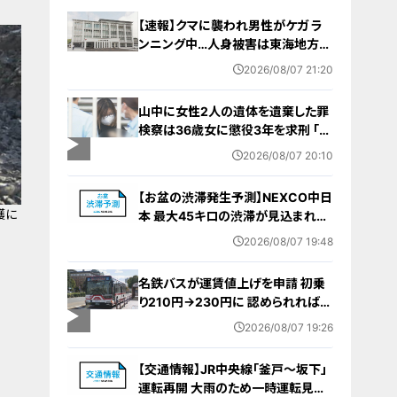
【速報】クマに襲われ男性がケガ ラ
ンニング中…人身被害は東海地方で
今シーズン初めて 岐阜県高山市
2026/08/07 21:20
山中に女性2人の遺体を遺棄した罪
検察は36歳女に懲役3年を求刑 ｢遺
棄時に近くに居続けたこと自体が重
2026/08/07 20:10
要な寄与｣ 女は｢黙秘します｣弁護側
は無罪主張
【お盆の渋滞発生予測】NEXCO中日
穫に
本 最大45キロの渋滞が見込まれる
区間も… 中央道・東名・新東名・東名
2026/08/07 19:48
阪道・伊勢湾岸道・北陸道など 一覧
（8月7日～16日）
名鉄バスが運賃値上げを申請 初乗
り210円→230円に 認められれば
12月から全路線で平均1割程度の値
2026/08/07 19:26
上げへ 人件費増や燃料価格の高止
まりが理由
【交通情報】JR中央線「釜戸～坂下」
運転再開 大雨のため一時運転見合