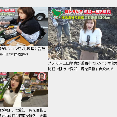
貴がレンコン尽くし料理に舌鼓！
を目指す自炊旅-7
グラドル・三田悠貴が愛西市でレンコンの収
挑戦！軽トラで愛知一周を目指す自炊旅-6
貴が軽トラで愛知一周を目指し
駅でお値打ち野菜を購入し大興