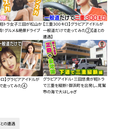
】軽トラ女子三田が松山か
【三重300キロ】グラビアアイドルが
周！グルメ＆絶景ドライブ
一般道だけで走ってみた②【道との
遭遇】
グラビアアイドル・三田悠貴が軽トラ
キロ】グラビアアイドルが
で三重を縦断！御浜町を出発し、尾鷲
で走ってみた④
市の海で大はしゃぎ
との遭遇