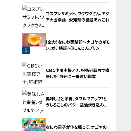
コスプレサミット、ワクワクさん、アジ
ア大会楽曲…愛知県の話題あれこれ
【全力！なにわ実験部～ナゴヤのギモ
ン、ガチ検証～】にんじんプリン
5
4
ＣＢＣ小川実桜アナ、呪術廻戦展で痛
感した「自分に一番遠い職業」
美味しさと栄養、ダブルでアップ！と
うもろこしのバター醤油炊き込みご
飯
6
なにわ男子が体を張って、ナゴヤの