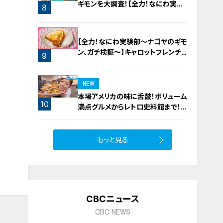
ギモンを大調査！【全力！なにわ実験
8
部～ナゴヤのギモン、ガチ検証～】
7
【全力！なにわ実験部～ナゴヤのギモ
ン、ガチ検証～】キャロットフレンチ
9
ロースト
NEW
本場アメリカの味に舌鼓！ボリューム
10
満点グルメからレトロ史料館まで！
愛知・東海市の感動スポット3選
もっと見る
CBCニュース
CBC NEWS