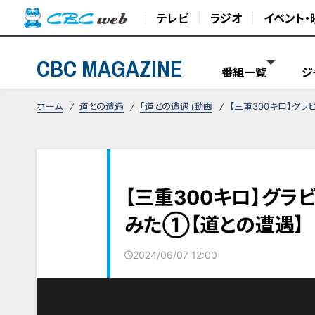
テレビ
ラジオ
イベント・
CBC MAGAZINE
番組一覧
ジ
ホーム
道との遭遇
「道との遭遇」動画
【三重300キロ】グ
【三重300キロ】グ
みた①【道との遭遇】
2024/06/07 12:00