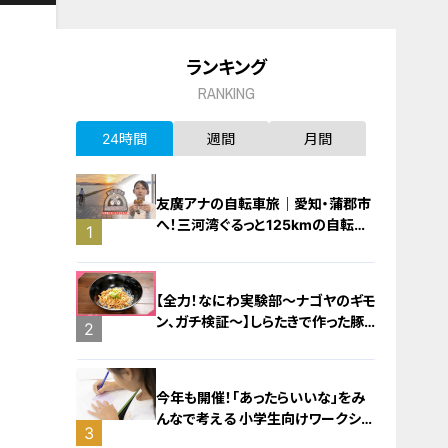
ランキング
RANKING
24時間
週間
月間
友廣アナの自転車旅｜愛知・蒲郡市
へ！三河湾ぐるっと125kmの自転車
1
旅！【チャント！特集】
【全力！なにわ実験部～ナゴヤのギモ
ン、ガチ検証～】しらたきで作った豚
2
バラミンチの油そば
今年も開催！「あったらいいな」をみ
んなで考える 小学生向けワークショ
3
ップを大府市で開催