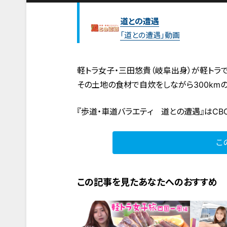
道との遭遇
「道との遭遇」動画
軽トラ女子・三田悠貴（岐阜出身）が軽トラ
その土地の食材で自炊をしながら300kmの
『歩道・車道バラエティ 道との遭遇』はCB
こ
この記事を見たあなたへのおすすめ