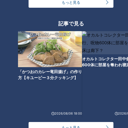
もっと見る
画像：CBCテレビ『道との遭遇』
記事で見る
新宿区の「信濃町駅」すぐ北東にある「新助坂」は、1つの坂
で2つの世界観が味わえます。
坂上からは電車を見下ろし、坂下からは電車を見上げることが
オカルトコレクター田中
できる、かなり高低差のある地形なのが特徴。見る場所によっ
600体に部屋を奪われ寝
て、道路の重なりや景色が変わって見えます。鉄道を交えた坂
下？
「かつおのカレー竜田揚げ」の作り
上と坂下の風景は、低地と台地が多い東京には非常に多いそ
方【キユーピー３分クッキング】
う。
夏目漱石ゆかりの「芋坂」
2026/08/06 18:00
2026/
もっと見る