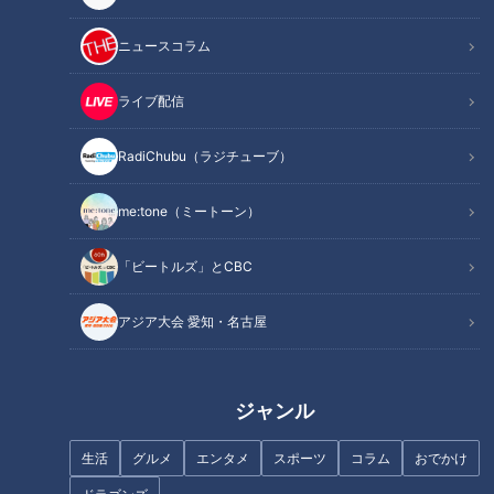
オススメ関連コンテンツ
ニュースコラム
ライブ配信
急勾配すぎて思わず覗いてしまう「のぞき坂」
RadiChubu（ラジチューブ）
me:tone（ミートーン）
「ビートルズ」とCBC
アジア大会 愛知・名古屋
ジャンル
画像：CBCテレビ『道との遭遇』
生活
グルメ
エンタメ
スポーツ
コラム
おでかけ
豊島区の「雑司が谷駅」南には、都内屈指の急勾配の「のぞき