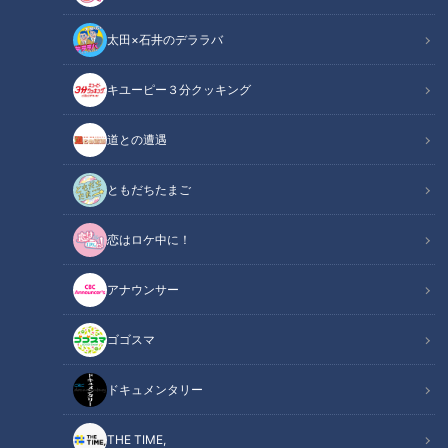
太田×石井のデララバ
キユーピー３分クッキング
道との遭遇
「道との遭遇」記事
道との遭遇
全国の道に特化したバラエティ番組『道との遭遇』では、道マ
ともだちたまご
ニアがイチオシの道をご紹介。今回は、由緒も美観も楽しめる
恋はロケ中に！
東京都の“魅力的な坂道”を巡りました。（この記事では道情報
だけをまとめてご紹介します）
アナウンサー
INDEX
ゴゴスマ
急勾配すぎて思わず覗いてしまう「のぞき坂」
ドキュメンタリー
低地と台地が織りなす「新助坂」の風景
夏目漱石ゆかりの「芋坂」
THE TIME,
静かで趣のある美しい「清水坂」