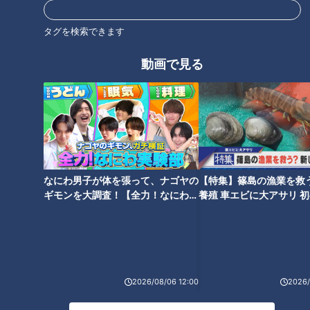
が特徴。アスファルトだと傾斜で流れてしまったり、ローラー
タグを検索できます
で均等に固められなかったりするのだとか。
動画で見る
また、滑り止めの効果があるドーナツ型の窪んだ輪っか「オー
リング」が路面にあるのも坂道の特徴です。坂上から見下ろす
景色も、坂下から見上げる景色も迫力満点！
低地と台地が織りなす「新助坂」の風景
なにわ男子が体を張って、ナゴヤの
【特集】篠島の漁業を救
ギモンを大調査！【全力！なにわ実
養殖 車エビに大アサリ 
験部～ナゴヤのギモン、ガチ検証
【newsX】
～】
2026/08/06 12:00
2026/