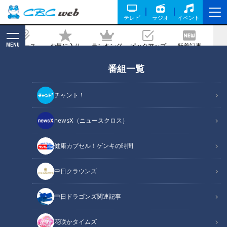
テレビ
ラジオ
イベント
MENU
ニュース
お気に入り
ランキング
ピックアップ
新着記事
CBC MAGAZINE
番組一覧
道の先が見えないほどの急勾配！あまり
の傾斜に思わず覗き込んでしまう「のぞ
チャント！
き坂」とは
newsX（ニュースクロス）
2023/07/10 17:50
2023年7月4日放送
健康カプセル！ゲンキの時間
中日クラウンズ
中日ドラゴンズ関連記事
花咲かタイムズ