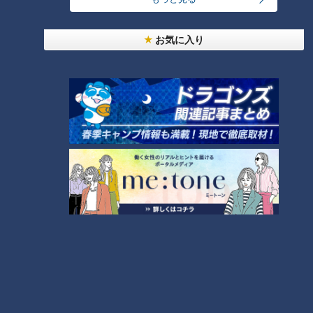
お気に入り
画像：CBCテレビ『道との遭遇』
荒川区の「日暮里駅」の線路を挟んで南側には、明治時代の文
学にゆかりのある坂道があります。かつてあった坂道を切り拓
いて線路を造ったため、現在は当時の坂道を見ることはできま
せんが、なだらかな坂の途中に「芋坂」と書かれた看板だけが
残されています。
夏目漱石の著書『吾輩は猫である』にも登場しており、今はな
き明治文学ゆかりの坂に思いを馳せるのもオススメです。