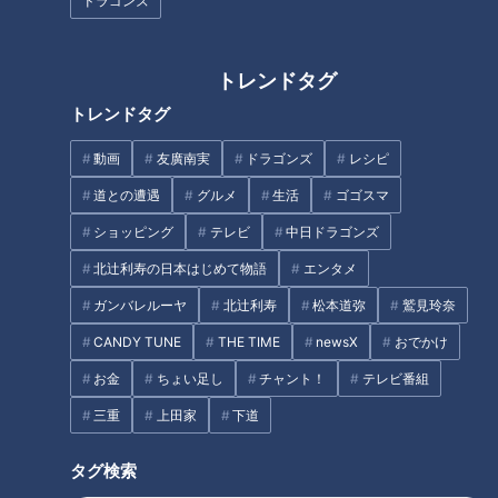
ドラゴンズ
坂」があります。なんと角度は12.6°、勾配は22.3％！あまり
の傾斜に覗き込んでしまうことから、「のぞき坂」という名前
トレンドタグ
がつけられたそう。二車線ある坂では、23区内で一番急と道
トレンドタグ
マニアは言います。
動画
友廣南実
ドラゴンズ
レシピ
道との遭遇
グルメ
生活
ゴゴスマ
ショッピング
テレビ
中日ドラゴンズ
北辻利寿の日本はじめて物語
エンタメ
ガンバレルーヤ
北辻利寿
松本道弥
鷲見玲奈
CANDY TUNE
THE TIME
newsX
おでかけ
お金
ちょい足し
チャント！
テレビ番組
三重
上田家
下道
画像：CBCテレビ『道との遭遇』
タグ検索
坂道はアスファルトではなく、コンクリートで造られているの