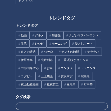
ドラゴンズ
フライドガーリック<サラダクラブ>(好みで) 適量
一味唐辛子 少々
トレンドタグ
しょうゆ 大さじ3
トレンドタグ
みりん 大さじ2
酒 大さじ1
動画
グルメ
加藤愛
ナガシマスパーランド
生活
レシピ
モーニング
愛されフード
作り方
道との遭遇
newsX
ゲンキの時間
デララバ
伊豆半島
北辻利寿
三重 花咲かタイムズ
1 小鍋などにしょうゆ、みりん、酒を合わせてひと煮立ちさ
中部国際空港
お金
エンタメ
ドラゴンズ
せて冷ます。
ラグビー
三上悠亜
友廣南実
喫茶店
2 長ねぎ、しょうがはみじん切りにして、ふきんに包んで水
東山動植物園
板東英二
根尾昂
町中華
で洗い、水気をきる。
タグ検索
3 1、2、フライドオニオン、一味唐辛子、好みでフライドガ
ーリックを混ぜ合わせて香味だれを作る。