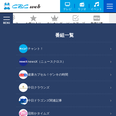
テレビ
ラジオ
イベント
MENU
ニュース
お気に入り
ランキング
ピックアップ
新着記事
CBC MAGAZINE
番組一覧
「豆乳しゃぶしゃぶ」の作り方【キユー
ピー３分クッキング】
チャント！
2025/03/06 18:00
2025年3月6日放送
newsX（ニュースクロス）
健康カプセル！ゲンキの時間
中日クラウンズ
中日ドラゴンズ関連記事
花咲かタイムズ