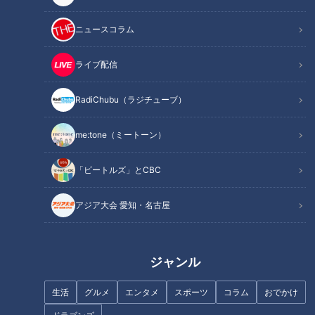
作り方
オススメ関連コンテンツ
ニュースコラム
ライブ配信
材料（2人分）
RadiChubu（ラジチューブ）
豚ロース肉(しゃぶしゃぶ用) 180g
me:tone（ミートーン）
大根 7cm
にんじん 7cm
「ビートルズ」とCBC
ほうれん草 1わ(200g)
白菜 3枚(100g)
アジア大会 愛知・名古屋
豆乳 3カップ
塩 小さじ1/2
香味だれ
ジャンル
長ねぎ 1/2本
生活
グルメ
エンタメ
スポーツ
コラム
おでかけ
しょうが 1/2かけ
フライドオニオン<サラダクラブ> 1袋(10g)