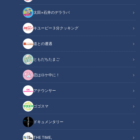
太田×石井のデララバ
CBCテレビ：画像『キユーピー3分クッキング』
キユーピー３分クッキング
キユーピー３分クッキング
レシピ紹介
道との遭遇
まろやかな豆乳のしゃぶしゃぶに、香味だれを合わせて食べま
ともだちたまご
しょう。根菜は帯状に切って火を通りやすくします。（講師：
恋はロケ中に！
髙井英克先生／キユーピー３分クッキング ）
アナウンサー
豆乳しゃぶしゃぶ（2025年3月6日放送）【３
関連リンク
分クッキング公式】
ゴゴスマ
ドキュメンタリー
INDEX
材料（2人分）
THE TIME,