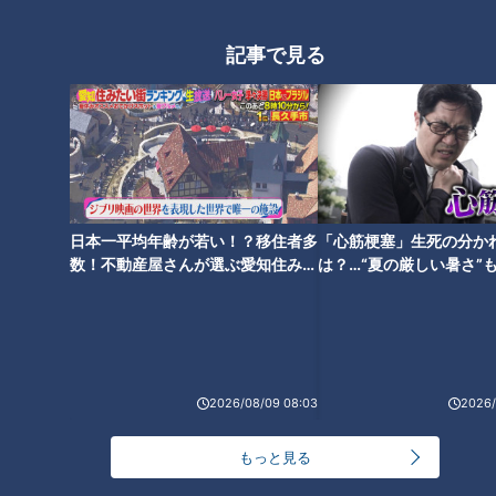
り、香味だれをかけて食べる。
記事で見る
CBCテレビ「キユーピー３分クッキング」 2025年3月6日 放
送より
この記事の画像を見る
日本一平均年齢が若い！？移住者多
「心筋梗塞」生死の分か
この記事を見たあなたへのおすすめ
数！不動産屋さんが選ぶ愛知住みた
は？…“夏の厳しい暑さ”
い街ランキング1位は？
に！発症前のキケンなサ
法
2026/08/09 08:03
2026/
「豚肉と夏野菜の中華炒め」の
「鶏だし冷麺」の作り方【キユ
作り方【キユーピー３分クッキ
ーピー３分クッキング】
もっと見る
ング】