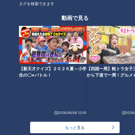
タグを検索できます
4 大根、にんじんは皮をむいて5mm厚さ、1.5cm幅の帯状に
動画で見る
切る。鍋に入れてかぶる程度の水を注ぎ、火が通るまでゆで
る。ザルに上げて水気をきる。
5 同じ湯にほうれん草を根元から入れ、色よくゆでて冷水に
さらし、水気を絞って7cm長さに切る。
【新天才クイズ】２０２６夏～小学
【四国一周】軽トラ女子
6 白菜の葉元は7cm長さの縦細切りにし、葉先はざく切りに
生の〇×バトル！
から下道で一周！グルメ
する。
イブ⑳
7 土鍋に豆乳、塩、白菜の葉元、大根、にんじんを入れて火
にかける。温まったら弱火にして白菜の葉先、ほうれん草を加
える。
2026/08/09 12:00
2026/
もっと見る
8 豚肉をくぐらせて火を通し、野菜、鍋つゆとともに器にと