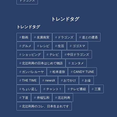
ドラゴンズ
INDEX
血圧の基礎知識
トレンドタグ
塩分過多になる意外な落とし穴
いつもの食事に使えるスゴ技減塩術（1）お味噌半分で絶品
トレンドタグ
味噌汁
動画
友廣南実
ドラゴンズ
道との遭遇
いつもの食事に使えるスゴ技減塩術（2）下味の塩をカット
しても味は変わらない
グルメ
レシピ
生活
ゴゴスマ
いつもの食事に使えるスゴ技減塩術（3）塩分が1／10！？
ショッピング
テレビ
中日ドラゴンズ
調味料の付け方
北辻利寿の日本はじめて物語
エンタメ
減塩が血圧に及ぼす影響は？
ガンバレルーヤ
松本道弥
CANDY TUNE
ドクターオススメ冬の高血圧対策！塩出し力を高める方法
高血圧と腎臓との関係は？注意すべき3つの悪影響
THE TIME
newsX
おでかけ
お金
腎臓の異変を知らせる2つのサイン
ちょい足し
チャント！
テレビ番組
三重
オススメ関連コンテンツ
下道
井端弘和
北辻利寿
北辻利寿のコレ、日本生まれです
血圧の基礎知識