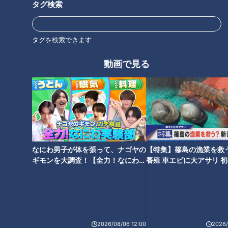
タグ検索
タグを検索できます
動画で見る
なにわ男子が体を張って、ナゴヤの
【特集】篠島の漁業を救
ギモンを大調査！【全力！なにわ実
養殖 車エビに大アサリ 
CBCテレビ『健康カプセル！ゲンキの時間』
験部～ナゴヤのギモン、ガチ検証
【newsX】
～】
＜血圧と塩分の関係＞
先生によると、身体の中にはナトリウムの濃度を一定にする仕
組みがあるそうです。塩分をたくさん摂ると喉が乾きます。そ
2026/08/06 12:00
2026/