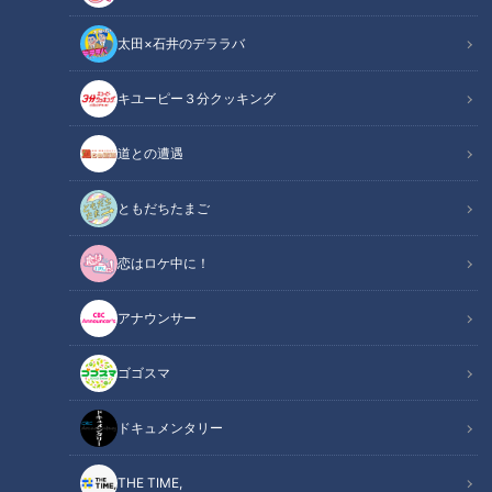
太田×石井のデララバ
健康カプセル！ゲンキの時間
キユーピー３分クッキング
「健康カプセル！ゲンキの時間」アーカイブ
道との遭遇
サマリー
Summary
ともだちたまご
ゲスト：島崎和歌子
恋はロケ中に！
ドクター：東京慈恵会医科大学 副学長 腎臓・高血圧内科 主任
教授 医学博士 横尾隆
アナウンサー
放置していると心疾患や脳卒中の原因にもなる恐ろしい病気
ゴゴスマ
「高血圧」。実は、冬は夏に比べて塩分摂取量が増える傾向に
あり、高血圧が進んでしまう可能性があるのだとか。そこで今
ドキュメンタリー
回は、冬こそ実践すべき高血圧対策を専門家に教えてもらいま
した。
THE TIME,