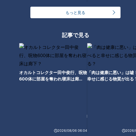
して、水分を摂ると血液量が増え血管にかかる圧力が増すため
血圧が上がるそうです。
もっと見る
＜1日の食塩相当量の基準＞
健康な人の1日の食塩相当量の基準は男性が7．5g未満、女性
記事で見る
が6．5g未満です。しかし、日本人は塩分を摂り過ぎている人
が多く、食塩摂取量の平均は10g以上といわれているそうで
す。
オカルトコレクター田中俊行、呪物
「肉は健康に悪い」は嘘
600体に部屋を奪われ寝床は廊
幸せに感じる物質が出る
塩分過多になる意外な落とし穴
下？
＜（1）寒さによる味覚感度の低下＞
血圧の大敵といわれる塩分ですが、冬は塩味の感覚が鈍ってし
まうのだとか。実際ある調査で夏と冬の味覚感度を比べたとこ
ろ、冬は濃い味にしないと味がしっかりと感じられなかったそ
うです。
2026/08/06 06:04
2026/