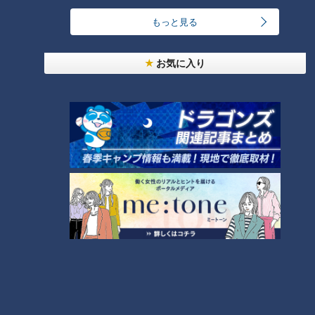
＜（2）味覚の衰え＞
もっと見る
先生によると、個人差があるものの人の味覚は衰えていくそう
です。年齢を重ねて味覚が低下する原因は、舌の老化にあると
お気に入り
言われています。舌には味を感じる味蕾（みらい）という器官
がありますが、これが加齢によって減少。すると、味を薄く感
じてしまい気付かない間に濃い味を求めてしまうそうです。
＜衰えた味覚を戻す事はできる？＞
先生曰く、衰えた味覚を戻すには、口腔内を清潔に保つ事。さ
らに、小さな味の差でも感覚を研ぎすませるなど、しっかり噛
んで味わうようにする事が大切だそうです。
いつもの食事に使えるスゴ技減塩術（1）お味噌
半分で絶品味噌汁
高血圧患者の食事ケアにも使われる減塩のスゴ技を管理栄養士