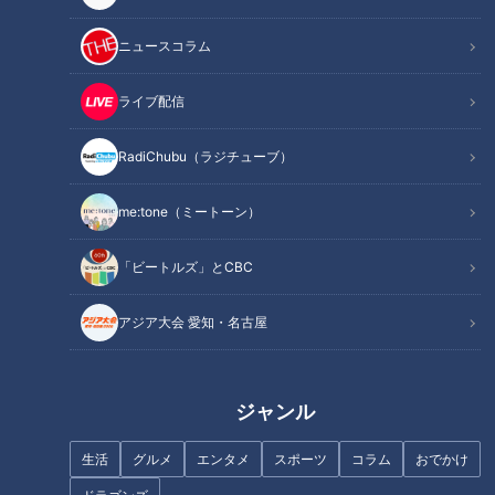
ニュースコラム
身近な健康問題とその改善法を、様々なテーマで紹介する番組
『健康カプセル！ゲンキの時間』。
ライブ配信
メインMCに石丸幹二さん、サブMCは坂下千里子さんです。
ドクターは東京慈恵会医科大学 副学長 腎臓・高血圧内科 主任
RadiChubu（ラジチューブ）
教授 横尾隆先生です。
me:tone（ミートーン）
今回のテーマは「
​​〜ひと工夫で大幅減塩も！〜冬こそ実践すべ
き高血圧対策
」
「ビートルズ」とCBC
放置していると心疾患や脳卒中の原因にもなる恐ろしい病気
アジア大会 愛知・名古屋
「高血圧」。実は、冬は夏に比べて塩分摂取量が増える傾向に
あり、高血圧が進んでしまう可能性があるのだとか。そこで今
回は、冬こそ実践すべき高血圧対策を専門家に教えてもらいま
ジャンル
した。
生活
グルメ
エンタメ
スポーツ
コラム
おでかけ