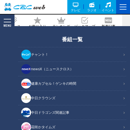
テレビ
ラジオ
イベント
MENU
ニュース
お気に入り
ランキング
ピックアップ
新着記事
CBC MAGAZINE
番組一覧
塩分が1/10！？「スゴ技減塩術」で大幅
減塩！冬こそ実践すべき高血圧対策
チャント！
2023/02/19 07:10
2023年2月19日放送第544回
newsX（ニュースクロス）
健康カプセル！ゲンキの時間
中日クラウンズ
中日ドラゴンズ関連記事
花咲かタイムズ