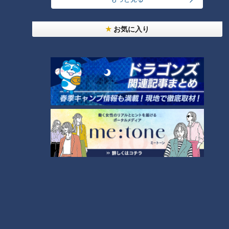
謙遜する清水投手ではあるが、ここまでの成績は竜が誇るレジ
ェンドリリーバーに匹敵する数字である。２０１１年に救援投
お気に入り
手として史上初のＭＶＰに輝いた浅尾拓也投手は７９試合に登
板して４５ホールドを挙げ、自責点４の防御率０．４１。一方
の清水投手も３９試合に登板して２４ホールドの自責点２と決
して見劣りはしない。偉大な先輩への意識を問われるとやはり
謙虚な言葉が並んだ。