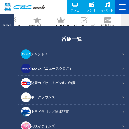
テレビ
ラジオ
イベント
MENU
ニュース
お気に入り
ランキング
ピックアップ
新着記事
CBC MAGAZINE
番組一覧
救援投手１２球団ナンバーワン防御率の
ドラゴンズ清水達也は「今日だけ抑え
チャント！
る」精神でレジェンドＭＶＰ浅尾拓也を
超える
newsX（ニュースクロス）
2024/07/29 17:10
健康カプセル！ゲンキの時間
中日クラウンズ
中日ドラゴンズ関連記事
花咲かタイムズ