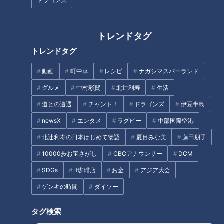
ドラゴンズ
を語る
本当の勝負は“後半戦”
イチ視聴者（筆者）の番組感想まとめ。 ＶＴＲで登場の
トレンドタグ
浅尾拓也二軍投手コーチに感動！！！
トレンドタグ
オススメ関連コンテンツ
動画
町中華
レシピ
ナガシマスパーランド
グルメ
中村彩賀
北辻利寿
生活
清水が大切にしている言葉「今日だけ抑える」
道との遭遇
チャント！
ドラゴンズ
伊豆半島
newsX
エンタメ
ラグビー
中部国際空港
北辻利寿の日本はじめて物語
夏目みな美
藤田朋子
10000歩お宝さがし
CBCアナウンサー
DCM
SDGs
if珈琲店
お金
アジア大会
ゲンキの時間
ダイソー
タグ検索