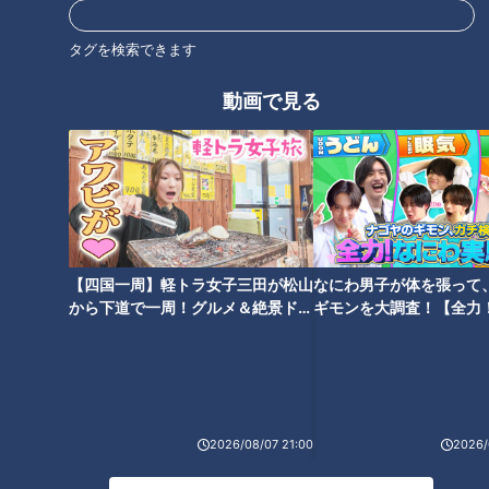
「サンデードラゴンズ」より清水達也投手(C)CBCテレビ
タグを検索できます
清水投手は信条としている言葉がある。それはパートナーから
動画で見る
の贈り物のような金言だ。
清水投手：「今日だけ頑張ってきてね。今日だけ抑えてきて
ね」と。これは嫁から言われている言葉なんです。（いつだっ
たか）僕が先の話をしたんですよね。「このまま何十試合投げ
たら」とか。そしたら「そんなこといいから、今日だけ抑えて
【四国一周】軽トラ女子三田が松山
なにわ男子が体を張って
きて」って。だからいつも「今日だけ抑える」という気持ちで
から下道で一周！グルメ＆絶景ドラ
ギモンを大調査！【全力
イブ⑳
験部～ナゴヤのギモン、
投げています。
～】
前半戦の自身の成績について清水投手は謙虚に振り返った。
清水投手：出来過ぎです。（前半戦の成績は）気にしないで、
2026/08/07 21:00
2026/
１試合１試合抑えるだけだと思っています。今年で言えば２回