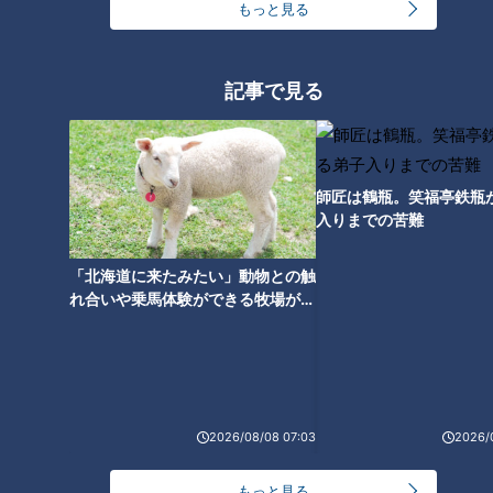
もっと見る
（髙橋）宏斗の勝ちと、涌井さんの勝ちも１回消してしまって
いますし。１点も取られちゃいけないところで取られてしまっ
ている詰めの甘さが出ているので、まだまだです。
記事で見る
ＭＶＰセットアッパー浅尾コーチへの想い
師匠は鶴瓶。笑福亭鉄瓶
入りまでの苦難
「北海道に来たみたい」動物との触
れ合いや乗馬体験ができる牧場がオ
ススメ！不動産屋さんが住みたい街
とは
2026/08/08 07:03
2026/
「サンデードラゴンズ」より清水達也投手(C)CBCテレビ
もっと見る