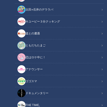
太田×石井のデララバ
キユーピー３分クッキング
「サンデードラゴンズ」より清水達也投手(C)CBCテレビ
道との遭遇
中日ドラゴンズ
サンドラコラム
ともだちたまご
恋はロケ中に！
【サンドラを観られなかった全国のドラ友と共有したい番組の
コト】
アナウンサー
【動画】ドラゴンズOB戦！英智（48）のファ
ゴゴスマ
関連リンク
インプレイがこちら【1分36秒～】
ドキュメンタリー
ＣＢＣテレビ「サンデードラゴンズ」（毎週日曜日１２時５４
分から東海エリアで生放送）をみたコラム
THE TIME,