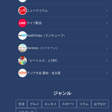
このコラム（？）は「サンドラ」を観られなかった全国のドラ
ニュースコラム
友に話したい！との思いから番組の内容を綴る、竜党のみなさ
ライブ配信
んに向けた、竜党による、竜党のためのコラム（？）である。
７月２８日の放送回で共有したいトピックスは、前半戦の防御
RadiChubu（ラジチューブ）
率が驚異の０点台をマークしている竜の頼れるリリーバー清水
達也投手の特集企画。今季の清水投手は前半戦を終えた時点の
me:tone（ミートーン）
防御率が「０．４９」。２０試合以上に登板している救援投手
陣の中で１２球団トップの成績を誇っている。竜のレジェンド
「ビートルズ」とCBC
超えの期待も懸かる清水投手が前半戦の手応えと後半戦への意
気込みを語った。
アジア大会 愛知・名古屋
INDEX
ジャンル
清水が大切にしている言葉「今日だけ抑える」
ＭＶＰセットアッパー浅尾コーチへの想い
生活
グルメ
エンタメ
スポーツ
コラム
おでかけ
侍ジャパン投手コーチ・吉見一起氏が清水投手好調の要因