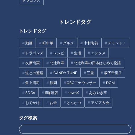
ドラゴンズ
「サンデードラゴンズ」より根尾昂投手(C)CBCテレビ
１年前のことだった。新たに就任した立浪和義監督は、秋季キ
トレンドタグ
ャンプの最終日に「根尾は外野１本」と決めて、本人にも伝え
トレンドタグ
た。その強肩を活かすためであり「打てばライトのレギュラ
ー」とまで具体的に期待を寄せた。
動画
町中華
グルメ
中村彩賀
チャント！
ドラゴンズ
レシピ
生活
エンタメ
しかし、シーズンが始まると外野の新たな顔として岡林勇希選
友廣南実
北辻利寿
北辻利寿の日本はじめて物語
手が台頭、開幕１か月後にショートのレギュラーだった京田陽
太選手の調子が上向かないと、根尾選手は外野から内野のショ
道との遭遇
CANDY TUNE
三重
坂下千里子
ートへ再コンバートとなった。
角上清司
静岡
CBCアナウンサー
DCM
SDGs
if珈琲店
newsX
あみやき亭
ポジション変更はそれだけに留まらなかった。５月２１日のマ
おでかけ
お金
とんかつ
アジア大会
ツダスタジアムでは８回にリリーフとしてマウンドに上がっ
た。その後、正式に「根尾は投手」と決まり、登録も「投手」
タグ検索
とされた。根尾選手は同一シーズンで、外野手、内野手、そし
て投手と、３つのポジションに就いたのだった。昨今のプロ野