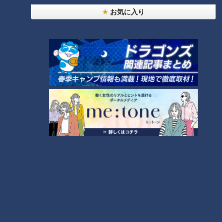
お気に入り
「サンデードラゴンズ」より根尾昂投手(C)CBCテレビ
根尾投手は初先発のマウンドに立った。センター方向へ大きく
両手を広げる、おなじみのルーティン。そして広島東洋カープ
の先頭打者・野間峻祥選手への初球はストレート。こうして根
尾の“先発劇場”は幕を開けた。 野間選手をセンターフライ。
２番の巧打者、坂倉将吾選手をピッチャーゴロ、そして３番の
西川龍馬選手を粘られながらも空振り三振、先発としての最初
の回を三者凡退に抑えた。続く２回は４番のライアン・マクブ