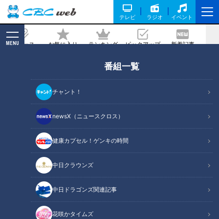
テレビ
ラジオ
イベント
MENU
ニュース
お気に入り
ランキング
ピックアップ
新着記事
CBC MAGAZINE
番組一覧
根尾昂のプロ初先発は圧巻の投球！来季
への希望と背番号「７」の行方
チャント！
2022/10/03 17:05
newsX（ニュースクロス）
健康カプセル！ゲンキの時間
中日クラウンズ
中日ドラゴンズ関連記事
花咲かタイムズ