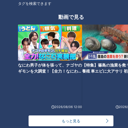
球でも極めて珍しいことだった。
タグを検索できます
動画で見る
投手・根尾昂の歩みには？
なにわ男子が体を張って、ナゴヤの
【特集】篠島の漁業を救
ギモンを大調査！【全力！なにわ実
養殖 車エビに大アサリ 
験部～ナゴヤのギモン、ガチ検証
【newsX】
～】
「サンデードラゴンズ」より根尾昂投手(C)CBCテレビ
2026/08/06 12:00
2026/
投手として最終戦前まで２４試合に登板した。すべてリリーフ
もっと見る
で、中継ぎがほとんどだった。接戦のゲームはあまりなく、試