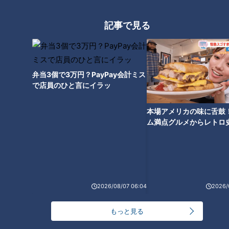
合の趨勢が決まった後での登板だった。讀賣ジャイアンツの４
記事で見る
番だった岡本和真選手を見事に三振に取ったこともあれば、痛
打されて失点を重ねた試合もあった。勝敗はつかずホールドは
１つ、防御率は３．８１だった。
弁当3個で3万円？PayPay会計ミス
７月末のオールスターゲームの後に、ウエスタン・リーグの２
で店員のひと言にイラッ
軍で先発経験を積ませるのではという見方もあったが、立浪監
督と落合英二コーチは、シーズンの最後まで１軍で手元におい
本場アメリカの味に舌鼓
た。１軍と２軍の空気感はまったく違う。それは根尾投手への
ム満点グルメからレトロ
で！愛知・東海市の感動
大きな期待の表われでもあり、その終着点がシーズン最後での
選
先発の機会だった。
プロ初先発で躍動した！
2026/08/07 06:04
2026/
もっと見る