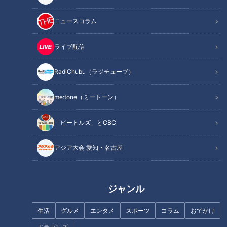
投手・根尾昂の歩みには？
プロ初先発で躍動した！
ニュースコラム
背番号「１０」はいかが？
オススメ関連コンテンツ
ライブ配信
RadiChubu（ラジチューブ）
根尾にとっての３ポジション
me:tone（ミートーン）
「ビートルズ」とCBC
アジア大会 愛知・名古屋
ジャンル
生活
グルメ
エンタメ
スポーツ
コラム
おでかけ