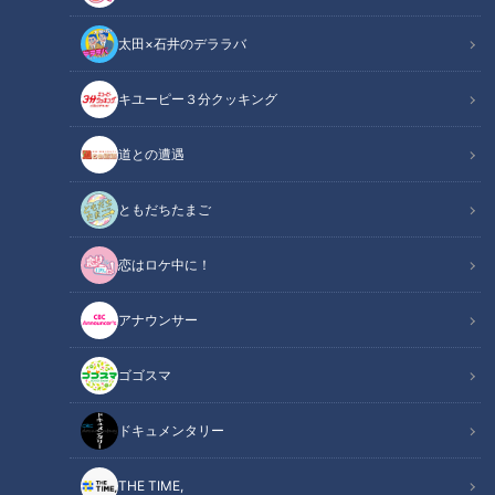
太田×石井のデララバ
「サンデードラゴンズ」より根尾昂投手(C)CBCテレビ
キユーピー３分クッキング
中日ドラゴンズ
ドラ検1級コラム
道との遭遇
マウンドに向かう背番号「７」を広島マツダスタジアムに詰め
ともだちたまご
かけたファンの大きな拍手が包み込んだ。根尾昂、プロ入り初
恋はロケ中に！
の先発。ドラゴンズファンもそしてカープファンも、プロ野球
ファン注目の登板となった。２０２２年のシーズン最終戦、根
アナウンサー
尾“投手”にとっては波乱万丈、そしてこれからの野球人生にと
って大きな節目の年となった。
ゴゴスマ
INDEX
ドキュメンタリー
根尾にとっての３ポジション
THE TIME,