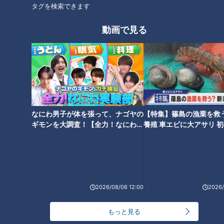
タグを検索できます
動画で見る
15秒に１回大声が出るトゥレッ
帰省の飛行機では声を我慢でき
ト症の配達員 地元の公園で談
る？１５秒に１回大声が出る謎
笑中 警備員に突然注意されたワ
の病と闘うウーバー配達員レオ
ケは…？【不定期配信】
ンさん【不定期配信・トゥレッ
なにわ男子が体を張って、ナゴヤの
【特集】篠島の漁業を救
ト症のリアル】
ギモンを大調査！【全力！なにわ実
養殖 車エビに大アサリ 
験部～ナゴヤのギモン、ガチ検証
【newsX】
～】
【不定期配信】15秒に1回声が
出る…原因不明のトゥレット症
2026/08/06 12:00
2026/
と闘う配達員に”依頼” 送り主
は小学校の先生
もっと見る