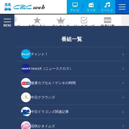
テレビ
ラジオ
イベント
MENU
ニュース
お気に入り
ランキング
ピックアップ
新着記事
CBC MAGAZINE
番組一覧
15秒に1回の大声「トゥレット症」のウ
ーバー配達員が石川県の被災地に通う理
チャント！
由
newsX（ニュースクロス）
2024/04/04 21:00
健康カプセル！ゲンキの時間
中日クラウンズ
中日ドラゴンズ関連記事
花咲かタイムズ