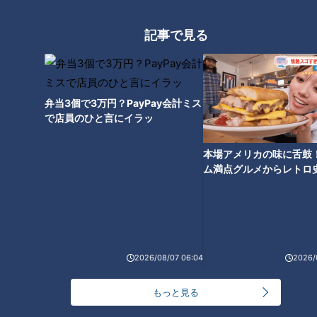
記事で見る
弁当3個で3万円？PayPay会計ミス
で店員のひと言にイラッ
本場アメリカの味に舌鼓
ム満点グルメからレトロ
ランキング
で！愛知・東海市の感動
RANKING
選
24時間
週間
月間
2026/08/07 06:04
2026/
20代男性「この世から消えろ」と書き込んだ人物
は～配信型ドキュメンタリー「ピエロと呼ばれた息
1
もっと見る
子」第１４０話