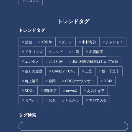
ドラゴンズ
車を安く買えて、高く売れる？
激安・高機能! 人気上昇中のフ
自動車フリマ「カババ」と
ァストファッション「ワークマ
は！？
ン」の春夏コレクション
トレンドタグ
タグ
トレンドタグ
動画
町中華
グルメ
中村彩賀
チャント！
動画
ドキュメンタリー
WEB限定
ドラゴンズ
レシピ
生活
友廣南実
エンタメ
北辻利寿
北辻利寿の日本はじめて物語
オススメ関連コンテンツ
道との遭遇
CANDY TUNE
三重
坂下千里子
角上清司
静岡
CBCアナウンサー
DCM
SDGs
if珈琲店
newsX
あみやき亭
おでかけ
お金
とんかつ
アジア大会
タグ検索
15秒に１回の奇声…難病“トゥレ
15秒に１回大声が出るトゥレッ
ット症”がつないだ子供たちとの
ト症の配達員 1年間の取材【総
縁
集編】