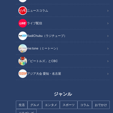
ニュースコラム
15秒に１回大声が出るトゥレッ
15秒に１回大声が出るトゥレッ
ト症の配達員 1年間の取材【総
ト症の配達員 地元の公園で談
ライブ配信
集編】
笑中 警備員に突然注意されたワ
ケは…？【不定期配信】
RadiChubu（ラジチューブ）
me:tone（ミートーン）
「ビートルズ」とCBC
週１回だけ現れる幻の駄菓子屋
白川茶を愛する７１歳の“幸び
さん「かくれんぼ」夏休みの子
と”
アジア大会 愛知・名古屋
どもも夢中
ジャンル
生活
グルメ
エンタメ
スポーツ
コラム
おでかけ