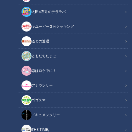
太田×石井のデララバ
キユーピー３分クッキング
ドキュメンタリー
長編ドキュメンタリー
道との遭遇
トゥレット症という病気と闘う棈松怜音さん29歳。
ともだちたまご
病気を知ってもらうための出前授業を全国の学校で行っていま
恋はロケ中に！
すが、今回、能登半島から依頼が届きました。
アナウンサー
この記事の画像を見る
ゴゴスマ
この記事を見たあなたへのおすすめ
ドキュメンタリー
THE TIME,