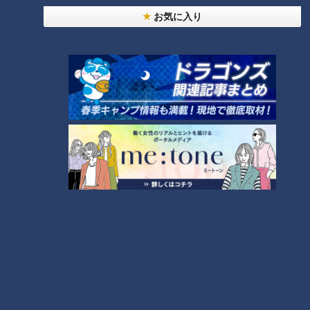
【全力！なにわ実験部～ナゴヤのギモン、ガチ検証
お気に入り
～】キャロットフレンチロースト
2
もっと見る
CBCニュース
CBC NEWS
小学校講師の男(38)を児童ポルノ所持の疑いで逮
捕 三重県
2026/08/06 23:18
災害時の“最後の手段” 車中泊避難で気をつけること
愛知･豊田市は4年前からマニュアル作成 最悪の場
合死に至る｢エコノミークラス症候群｣にならないた
2026/08/06 19:14
めに
トヨタ 台風13号接近で国内9工場で7日の稼働停止