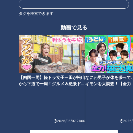
動画
ドキュメンタリー
タグを検索できます
動画で見る
【四国一周】軽トラ女子三田が松山
なにわ男子が体を張って
から下道で一周！グルメ＆絶景ドラ
ギモンを大調査！【全力
イブ⑳
験部～ナゴヤのギモン、
～】
ランキング
2026/08/07 21:00
2026/
RANKING