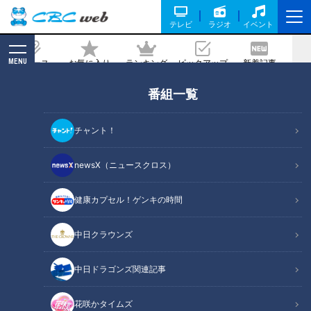
テレビ
ラジオ
イベント
MENU
ニュース
お気に入り
ランキング
ピックアップ
新着記事
CBC MAGAZINE
番組一覧
兵士を看病した戦時中からずっと現役‥
「仕事がある限り働き続ける」97歳の看
チャント！
護師の生き方
newsX（ニュースクロス）
2022/05/12 19:43
2022年5月11日放送
健康カプセル！ゲンキの時間
中日クラウンズ
中日ドラゴンズ関連記事
花咲かタイムズ