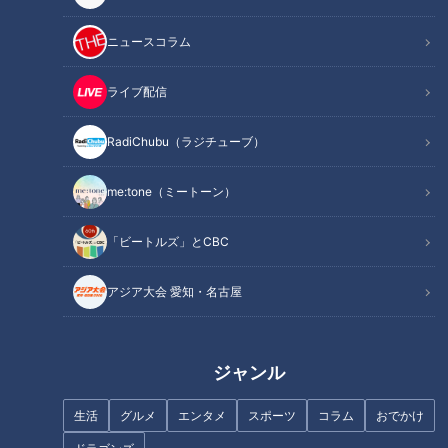
を続け、総婦長も務めました。
ニュースコラム
「死ぬまで、働く。」97歳の現役看護師の生き方とは？
ライブ配信
CBCテレビ「チャント！」 2022年5月11日放送
RadiChubu（ラジチューブ）
この記事の画像を見る
me:tone（ミートーン）
この記事を見たあなたへのおすすめ
「ビートルズ」とCBC
アジア大会 愛知・名古屋
ジャンル
99歳の女性看護師「働ける限
【3分ドキュメンタリー】兵士
り…」生涯現役で人の役に立ち
を看護した戦時中からずっと現
生活
グルメ
エンタメ
スポーツ
コラム
おでかけ
たい
役…98歳看護師の言葉