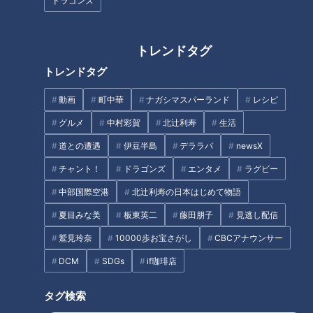
ドラゴンズ
トレンドタグ
野沢雅子さん、声優初の文化功
トレンドタグ
労者に！88歳の今も現役で届け
プロ初打席でＨＲもその後苦し
る“声”
動画
町中華
ナガシマスパーランド
レシピ
い二軍生活…竜に移籍後は「野
グルメ
中村彩賀
北辻利寿
生活
球をやっている実感がある」
細川成也の今
道との遭遇
伊豆半島
デララバ
newsX
チャント！
ドラゴンズ
エンタメ
ラグビー
中部国際空港
北辻利寿の日本はじめて物語
夏目みな美
板東英二
藤田朋子
見逃し配信
97歳現役看護師 「死ぬまで、
後編｜「助け合える会社」であ
鷲見玲奈
10000歩お宝さがし
CBCアナウンサー
働く」
りたい。妊活と仕事を支える企
業のリアル
DCM
SDGs
if珈琲店
タグ
タグ検索