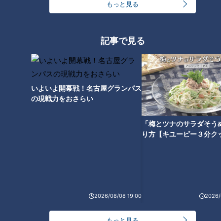
24時間
週間
月間
もっと見る
友廣アナの自転車旅｜愛知・蒲郡市へ！三河湾ぐる
記事で見る
っと125kmの自転車旅！【チャント！特集】
1
盛り放題のモーニングが「400円」！？人気すぎて
いよいよ開幕戦！名古屋グランパス
客殺到 名古屋＆岐阜の「激安モーニング」とは？
2
の現戦力をおさらい
「梅とツナのサラダそう
大学のサークルで増える？複数のスポーツを融合さ
り方【キユーピー３分ク
せた「ピックルボール」
「人を狂わせる魅力がある」道マニア・鹿取茂雄が
惚れ込んだレンガの橋梁とは？未公開の道3選
4
2026/08/08 19:00
2026/
弁当3個で3万円？PayPay会計ミスで店員のひと言
もっと見る