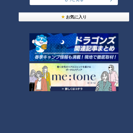
にイラッ
お気に入り
3
美味しさと栄養、ダブルでアップ！とうもろこしの
バター醤油炊き込みご飯
今年も開催！「あったらいいな」をみんなで考える
小学生向けワークショップを大府市で開催
5
7
300円でパン食べ放題も！？岐阜のおすすめ激安モ
ーニング３店を紹介！
8
6
しなびた「ナス」が復活する裏ワザとは？農家に聞
いた「ナス嫌いも食べられる」アイデアレシピを大
9
公開
『VIVANT』のロケ地になった東海地方の病院「爆