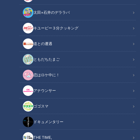
太田×石井のデララバ
キユーピー３分クッキング
ドキュメンタリー
長編ドキュメンタリー
道との遭遇
池田きぬさん、大正１３年生まれの御年９７歳。池田さんは
ともだちたまご
「現役の看護師」です。
恋はロケ中に！
三重県津市の「サービス付き高齢者向け住宅」で働いていま
す。
アナウンサー
看護の世界で働きはじめたのは１９歳の時。
ゴゴスマ
太平洋戦争中、日本軍の看護要員として兵士たちの手当てをし
ていました。
ドキュメンタリー
命を守る仕事にやりがいを感じた池田さん、終戦後は地元・三
重県に戻って結婚し、２人の子どもを育てながら看護師の仕事
THE TIME,