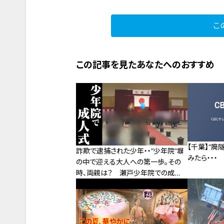
こ
この記事を見たあなたへのおすすめ
【千葉】“廃
詐欺で逮捕された少年・・“少年院”塀
みたら・・・
の中で迎える大人への第一歩。その
時、両親は？ 瀬戸少年院での成人
式をカメラ取材 CBCドキュメンタリ
ー