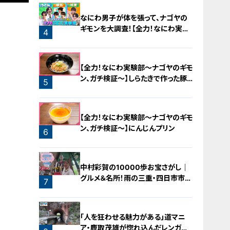
2
なにわ男子が体を張って、ナゴヤの
ギモンを大調査！【全力！なにわ実験
4
部～ナゴヤのギモン、ガチ検証～】
3
【全力！なにわ実験部～ナゴヤのギモ
ン、ガチ検証～】しらたきで作った豚
5
バラミンチの油そば
【全力！なにわ実験部～ナゴヤのギモ
ン、ガチ検証～】にんじんプリン
6
中村彩賀の10000歩お宝さがし｜
グルメ＆名所！雨の三重・四日市市で
7
お宝探し【チャント！特集】
「人を狂わせる魅力がある」道マニ
ア・鹿取茂雄が惚れ込んだレンガの