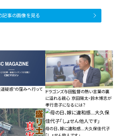
の記事の画像を見る
隧道疑惑”の窪みへ行って
ドラゴンズ与田監督の熱い言葉の裏
に溢れる親心 京田陽太・鈴木博志が
孝行息子になるには？
母の日、嫁に違和感…大久保佳代子
「しょせん他人です」