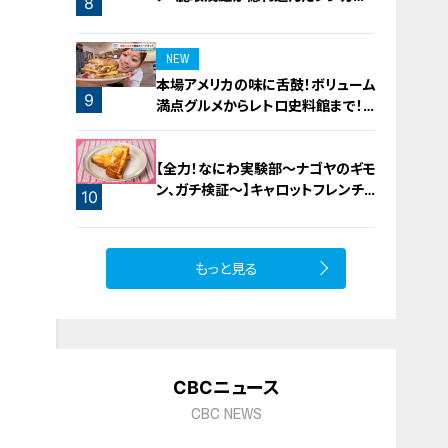
8
橋梁とは？未公開の道3選
NEW
本場アメリカの味に舌鼓！ボリューム
9
満点グルメからレトロ史料館まで！
愛知・東海市の感動スポット3選
【全力！なにわ実験部～ナゴヤのギモ
ン、ガチ検証～】キャロットフレンチ
10
ロースト
もっと見る
CBCニュース
CBC NEWS