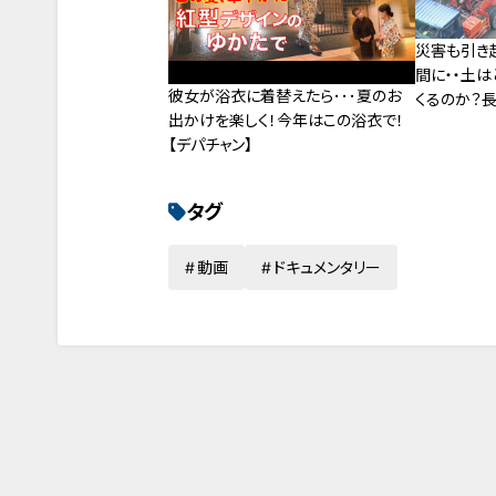
災害も引き
間に・・土は
彼女が浴衣に着替えたら･･･夏のお
くるのか？
出かけを楽しく！今年はこの浴衣で！
実”とは？？
【デパチャン】
がくる～規
タグ
動画
ドキュメンタリー