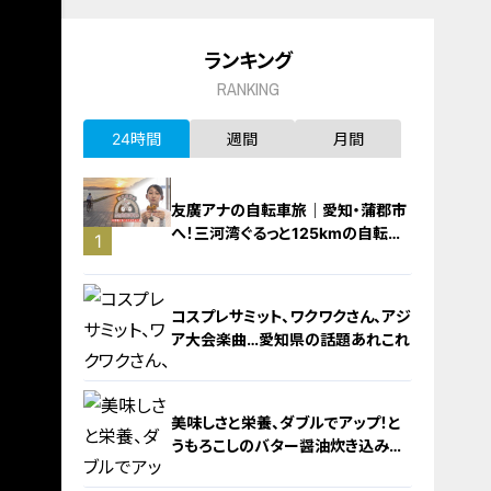
ランキング
RANKING
24時間
週間
月間
友廣アナの自転車旅｜愛知・蒲郡市
へ！三河湾ぐるっと125kmの自転車
1
旅！【チャント！特集】
コスプレサミット、ワクワクさん、アジ
ア大会楽曲…愛知県の話題あれこれ
美味しさと栄養、ダブルでアップ！と
うもろこしのバター醤油炊き込みご
飯