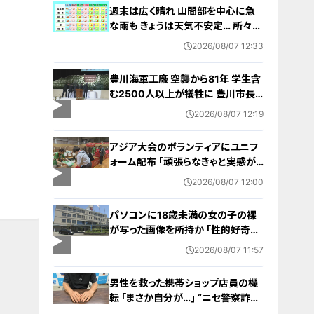
週末は広く晴れ 山間部を中心に急
な雨も きょうは天気不安定… 所々で
雨予想 愛知･名古屋･岐阜･三重の天
2026/08/07 12:33
気予報（8/7 昼）
豊川海軍工廠 空襲から81年 学生含
む2500人以上が犠牲に 豊川市長
｢恒久平和に向けて全力を尽くす｣ 平
2026/08/07 12:19
和祈念式典で誓う
アジア大会のボランティアにユニフ
ォーム配布 ｢頑張らなきゃと実感が
湧いた｣ 名古屋･中区の愛知県体育
2026/08/07 12:00
館
パソコンに18歳未満の女の子の裸
が写った画像を所持か ｢性的好奇心
を満たす目的｣ 小学校講師の38歳
2026/08/07 11:57
男を逮捕 自宅からはAIで生成したと
みられる性的画像も
男性を救った携帯ショップ店員の機
転 ｢まさか自分が…｣ “ニセ警察詐
欺”を間一髪で防ぐ 被害者が語る事