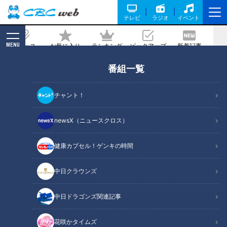
テレビ
ラジオ
イベント
MENU
ニュース
お気に入り
ランキング
ピックアップ
新着記事
CBC MAGAZINE
番組一覧
中村区でも家賃は意外と安い？不動産屋
さんがガチ投票！「愛知住みたい街ラン
チャント！
キング」第10位～第7位
newsX（ニュースクロス）
2026/03/31 06:03
2026年3月18日放送
健康カプセル！ゲンキの時間
中日クラウンズ
中日ドラゴンズ関連記事
花咲かタイムズ