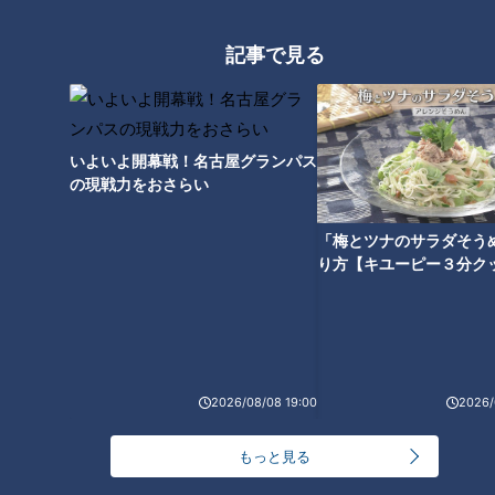
記事で見る
CBCテレビ『デララバ』
いよいよ開幕戦！名古屋グランパス
「愛知住みたい街ランキング」第10位タイは「名古屋市北
の現戦力をおさらい
区」。不動産屋さんからは「治安の良さ、スーパーの多さ。フ
ァミリーで住むのにオススメ」「中区にも名古屋駅にも行きや
「梅とツナのサラダそう
すい。名古屋市の北の玄関口」との声が。
り方【キユーピー３分ク
北区は、地下鉄名城線の名城公園駅から大曽根駅までが通り、
栄から瀬戸市までつなぐ名鉄瀬戸線や犬山市につながる名鉄小
牧線も。名古屋市外へのアクセスもいいのが特徴です。
2026/08/08 19:00
2026/
スタイルエステート中央支店長の荒谷さんによると、近年は健
もっと見る
康志向で、運動しやすい環境を求める人も多いとのこと。