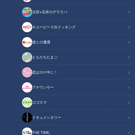
太田×石井のデララバ
CBCテレビ『デララバ』
キユーピー３分クッキング
太田×石井のデララバ
道との遭遇
デララバ
ともだちたまご
爆笑問題・太田光と石井亮次アナウンサーが、東海地方の定番
恋はロケ中に！
を深掘りするバラエティ『太田×石井のデララバ』！今回は、
「愛知住みたい街ランキング」を発表！街を知りつくした不動
アナウンサー
産屋さん105人がガチ投票しました！（すべての金額は2026年
3月時点もの）
ゴゴスマ
【中村区の魅力】1LDKの家賃相場が名古屋駅
ドキュメンタリー
関連リンク
周辺よりも3万円以上安い！中村公園駅がオス
スメの理由は【46分54秒～】
THE TIME,