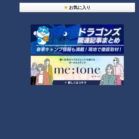
名城公園駅から徒歩1分の「名城公園」の中には1周約1.3㎞の
お気に入り
ランニングコースがあり、多くの人が利用しています。2025
年オープンの「IGアリーナ」は最大収容人数1万7000人。9月
にはアジア大会の会場になります。「遊具広場」は2年前にリ
ニューアルして遊具の数が3倍に。
栄から車で約15分、庄内川と矢田川の河川敷には、18ホール
回れるゴルフ場があります。
荒谷さんオススメの北区グルメは、2019年オープン「つばめ
パン＆Milk」の「カルボナーラトースト」。名鉄瀬戸線の尼ヶ
坂駅から約1分。人気No.１メニューはテイクアウトもできる卵
とろとろの「オムレツサンド」です。
駐車料金が名古屋の半分