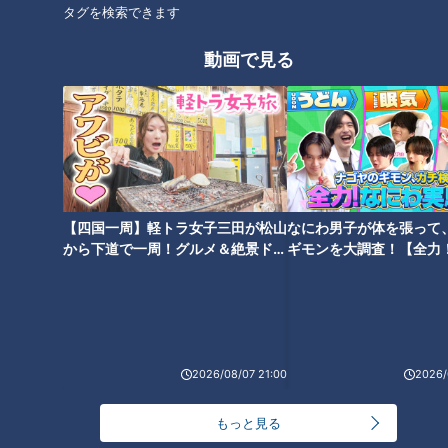
スメは藤が丘駅周辺。商業施設「藤が丘effe（エフ）」や70店
タグを検索できます
舗以上が並ぶ「藤が丘中央商店街」があり、“藤が丘駅で全部
動画で見る
完結する”のだとか。東山線の始発なので、必ず座れるのも魅
力です。
本多さんオススメの名東区グルメは、1994年創業「らーめん
本郷亭 本店」の「白湯（パイタン）チャーシュー麺」。ラン
チの時間はご飯と漬物が食べ放題です！
【四国一周】軽トラ女子三田が松山
なにわ男子が体を張って
から下道で一周！グルメ＆絶景ドラ
ギモンを大調査！【全力
健康志向にピッタリ
イブ⑳
験部～ナゴヤのギモン、
～】
2026/08/07 21:00
2026/
もっと見る