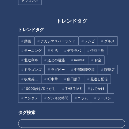
ドラゴンズ
トレンドタグ
トレンドタグ
動画
ナガシマスパーランド
レシピ
グルメ
CBCテレビ『デララバ』
モーニング
生活
デララバ
伊豆半島
「愛知住みたい街ランキング」第10位は、「名古屋市名東
北辻利寿
道との遭遇
newsX
お金
区」。不動産屋さんからは「便利すぎて住みやすい街」「落ち
ドラゴンズ
ラグビー
中部国際空港
喫茶店
着いた街並みでファミリー層に人気」との声が。
板東英二
町中華
藤田朋子
見逃し配信
名東区は、名古屋駅や栄を通る地下鉄東山線の駅が4つあり、
10000歩お宝さがし
THE TIME
おでかけ
ジブリパークにも行けるリニモが藤が丘駅から出ています。高
エンタメ
ゲンキの時間
コラム
ラーメン
速道路のインターも多く、県外へのアクセスがしやすいのも特
徴。
タグ検索
元ボイメンでIzumi不動産の本多ターレスさんによると、オス