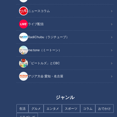
ニュースコラム
INDEX
藤が丘駅で全部完結する！？
ライブ配信
健康志向にピッタリ
駐車料金が名古屋の半分
RadiChubu（ラジチューブ）
桜の名所と穴場の2大公園
“何でもある名古屋駅”が魅力
me:tone（ミートーン）
オススメ関連コンテンツ
「ビートルズ」とCBC
アジア大会 愛知・名古屋
藤が丘駅で全部完結する！？
ジャンル
生活
グルメ
エンタメ
スポーツ
コラム
おでかけ