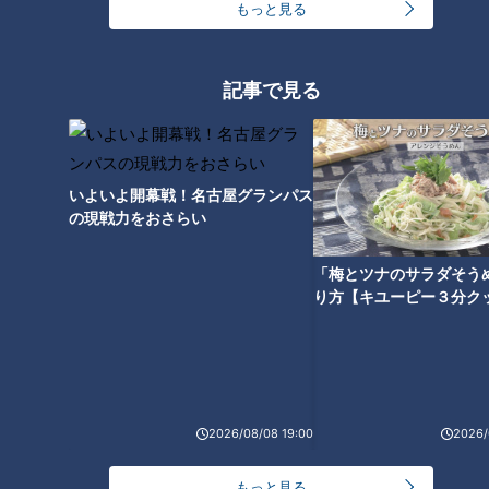
のだとか。できれば馴染ませる色を選んだ方が合わせやすいと
もっと見る
言います。
この日のSくんも、全身黒と紺のダークカラーな地味なスタイ
記事で見る
ル。ここで岡田さんから1つ目の冒険の提案が。
≪おしゃれ冒険1 インナーにボーダーを着る≫
いよいよ開幕戦！名古屋グランパス
紺色無地のインナーを、白地のボーダーにチェンジ！これだけ
の現戦力をおさらい
で随分明るい印象になりました。
「梅とツナのサラダそう
「でももっと春っぽくしたい」と岡田さん。さて、次の冒険の
り方【キユーピー３分ク
提案は？
2026/08/08 19:00
2026/
もっと見る