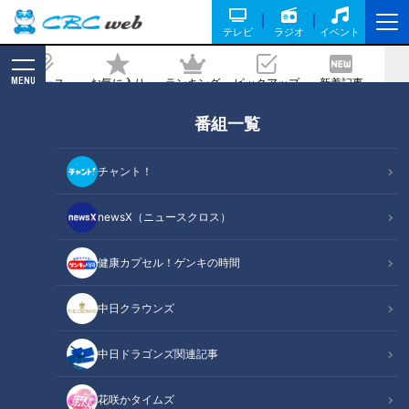
テレビ
ラジオ
イベント
MENU
ニュース
お気に入り
ランキング
ピックアップ
新着記事
CBC MAGAZINE
番組一覧
キャンパスライフを楽しみに…「オシャ
レになって垢抜けたい！」オシャレ応
チャント！
援！巣ごもり地味服からの大変身コー
デ！
newsX（ニュースクロス）
2021/03/15 18:59
健康カプセル！ゲンキの時間
中日クラウンズ
中日ドラゴンズ関連記事
花咲かタイムズ