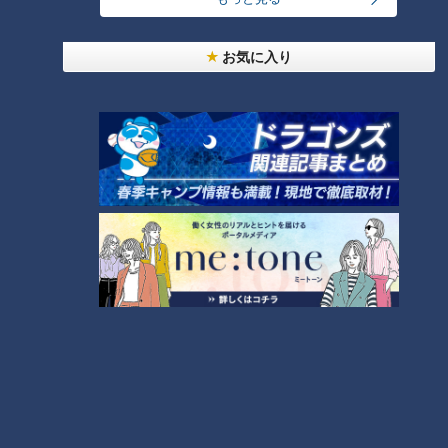
お気に入り
CBCテレビ『チャント！』全力！お助けちゃん
≪おしゃれ冒険2 この春の流行を着る≫
まずはトップスにメンズ・レディース問わずこの春のトレンド
カラー“ミントグリーン”の『ダブルフェイスビッグプルパーカ
ー（2，189円）』をチョイス。春っぽくもなり、爽やかでク
ールな印象にもなる万能アイテムだそうです。
シャツも今春の流行。襟元が特徴の『バンドカラーシャツ
（2，739円）』は、白の感覚で着られるクリーム色を選びま
した。