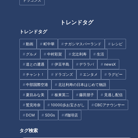
ドラゴンズ
のの叶わず…。これから大学が再開することを期待して「2年
生こそは！」と応募してくれたのです。
トレンドタグ
まずは平松くんがSくんのクローゼットをチェック。
トレンドタグ
扉を開けてビックリ！服の数がとても少なく、しかも白・黒・
紺の単色ばかり。「色を入れて失敗したらイヤなので」と、オ
動画
町中華
ナガシマスパーランド
レシピ
シャレの冒険心がゼロのよう。
グルメ
中村彩賀
北辻利寿
生活
道との遭遇
伊豆半島
デララバ
newsX
Sくんを変身させるため【GU栄スカイル店】へ。
チャント！
ドラゴンズ
エンタメ
ラグビー
中部国際空港
北辻利寿の日本はじめて物語
夏目みな美
板東英二
藤田朋子
見逃し配信
鷲見玲奈
10000歩お宝さがし
CBCアナウンサー
DCM
SDGs
if珈琲店
タグ検索