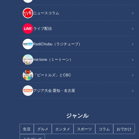
CBCテレビ『チャント！』全力！お助けちゃん
ニュースコラム
毎週月～金曜日の夕方にCBCテレビで放送している情報番組
【チャント！】。
ライブ配信
毎週水曜日の人気コーナー『全力！お助けちゃん』では毎回、
何事にも全力で取り組むBOYS AND MENの平松賢人が皆さん
RadiChubu（ラジチューブ）
のお悩みをサポートしています。
me:tone（ミートーン）
今回は、故郷の宮崎県を離れ、昨春名古屋大学に入学したSく
ん（19）からのご依頼です。
「ビートルズ」とCBC
サークル活動やアルバイトなど、名古屋でのキャンパスライフ
アジア大会 愛知・名古屋
を楽しみにしていたSくんですが、新型コロナウイルス感染拡
大でこの1年間講義は全てリモート。新しい友達もできず、巣
ごもり生活をしているそう。
ジャンル
そんなSくんの希望は「オシャレになって垢抜けたい！」。
生活
グルメ
エンタメ
スポーツ
コラム
おでかけ
大学で垢抜けてたくさんの友達との学生生活を想像していたも