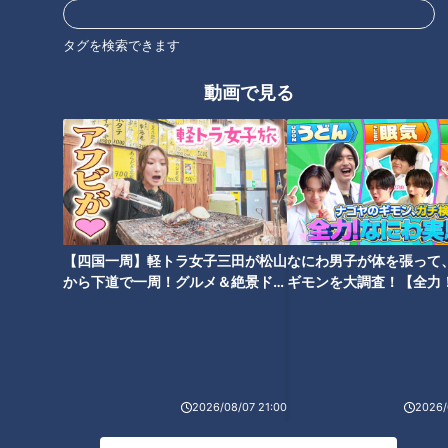
タグを検索できます
CBCテレビ『チャント！』全力！お助けちゃん
動画で見る
スタイリストの岡田あすかさんを助っ人に迎え、予算3万円以
内でオシャレを指南いただきます。
Sくんの第一印象は、「イケメン！」と岡田さん。身長183cm
でスタイルも良いSくん。だからこそ、もったいない！冒険し
てもらいましょう！！
【四国一周】軽トラ女子三田が松山
なにわ男子が体を張って
から下道で一周！グルメ＆絶景ドラ
ギモンを大調査！【全力
岡田さんにアドバイスをもらう前に、まずはSくんが着たい服
イブ⑳
験部～ナゴヤのギモン、
を選んでもらいます。「何にでも合いそう」との理由で選んだ
～】
のは、上下ともに黒。
無難に“黒”を選ぶ人も多いですが、岡田さん曰く、実はこれ
「落とし穴」。
2026/08/07 21:00
2026/
黒は主張が強いため、黒をオシャレに着こなすのは逆に難しい