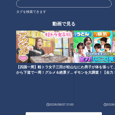
今回は、日本三大稲荷のひとつ、岐阜県海津市にある商売繁盛
タグを検索できます
の神様としても知られる『千代保(ちよぼ)稲荷神社』です。
動画で見る
愛称の“おちょぼさん”という名で親しまれ、年末年始の賑わい
はもちろんのこと、年間およそ200万人が訪れるとか。
この“おちょぼさん”に近い大垣市出身の棚橋さんも、子どもの
頃から何度も訪れているそうで、「半地元！」と親しみのある
場所のよう。
その楽しみどころといえば、やはり参道での食べ歩き。棚橋さ
んが、久しぶりに懐かしいグルメにも出会いながら、新名物＆
【四国一周】軽トラ女子三田が松山
なにわ男子が体を張って
から下道で一周！グルメ＆絶景ドラ
ギモンを大調査！【全力
人気グルメを食べまくりました！
イブ⑳
験部～ナゴヤのギモン、
～】
昔と変わらない味に満足！
2026/08/07 21:00
2026/