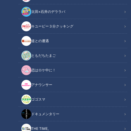
太田×石井のデララバ
キユーピー３分クッキング
チャント！
○○愛してまーす！！
道との遭遇
ともだちたまご
INDEX
人気プロレスラー“棚橋弘至”が熱血リポート
恋はロケ中に！
参道の名物グルメを食べ歩き！
昔と変わらない味に満足！
アナウンサー
仕上げの“追い味噌”でおいしさアップ！
からあげ専門店の謎のメニュー
ゴゴスマ
“おちょぼさん”に因んだギョウザとは？
オススメ関連コンテンツ
ドキュメンタリー
THE TIME,