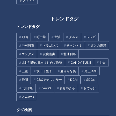
ドラゴンズ
のキメ台詞
「愛してまーす！」の気持ちそのままに、東海3県のグルメや
トレンドタグ
観光など
トレンドタグ
おすすめスポットを熱血リポートしています。
動画
町中華
生活
グルメ
レシピ
中村彩賀
ドラゴンズ
チャント！
道との遭遇
参道の名物グルメを食べ歩き！
エンタメ
友廣南実
北辻利寿
北辻利寿の日本はじめて物語
CANDY TUNE
お金
三重
坂下千里子
夏目みな美
角上清司
静岡
CBCアナウンサー
DCM
SDGs
if珈琲店
newsX
あみやき亭
おでかけ
とんかつ
タグ検索