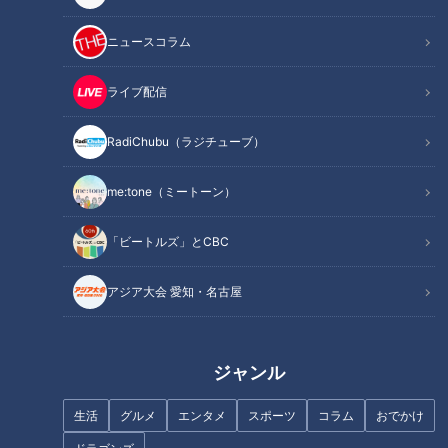
人気プロレスラー“棚橋弘至”が熱血リポート
ニュースコラム
ライブ配信
RadiChubu（ラジチューブ）
me:tone（ミートーン）
「ビートルズ」とCBC
アジア大会 愛知・名古屋
CBCテレビ（東海エリア）で夕方放送の報道情報番組『チャ
ント！』。
ジャンル
人気の6時半コーナーの毎週金曜日は、『週末 愛してまー
生活
グルメ
エンタメ
スポーツ
コラム
おでかけ
す！！』。
岐阜県大垣市出身の人気プロレスラー“棚橋弘至”が、リング上