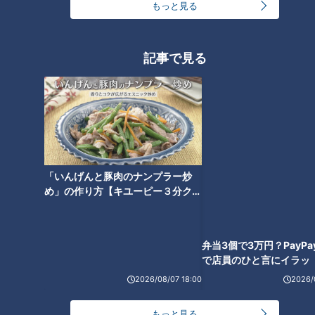
もっと見る
記事で見る
弁当3個で3万円？PayP
で店員のひと言にイラッ
まずは、棚橋さんもおちょぼさんに来たなら必ず食べるという
名物の“串カツ”
「いんげんと豚肉のナンプラー炒
め」の作り方【キユーピー３分クッ
参道に10店舗以上ある串カツ店の中でも超有名店の『京や』に
キング】
おじゃましました。
濃厚でコクのあるソースが串カツにバツグンに合うとか。
「う～うまい！ 食べると地元に帰ってきたなって気がします
ね」と、久しぶりの味に棚橋さんは早くも満足な様子。
2026/08/07 18:00
2026/
【取材協力】京や
もっと見る