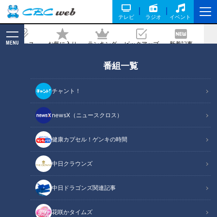
テレビ
ラジオ
イベント
MENU
ニュース
お気に入り
ランキング
ピックアップ
新着記事
CBC MAGAZINE
番組一覧
アツアツの『味噌おでん』…『閻魔から
あげ』に『稲荷餃子』など“おちょぼさ
チャント！
ん”の参道グルメを食べまくり！！
newsX（ニュースクロス）
2019/12/27 19:00
健康カプセル！ゲンキの時間
中日クラウンズ
中日ドラゴンズ関連記事
花咲かタイムズ