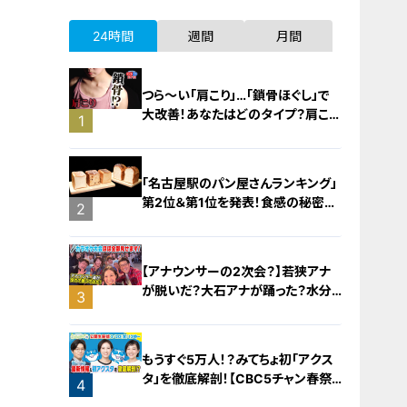
24時間
週間
月間
つら〜い「肩こり」…「鎖骨ほぐし」で
大改善！あなたはどのタイプ？肩こり
1
4つのタイプと改善法
「名古屋駅のパン屋さんランキング」
第2位＆第1位を発表！食感の秘密
2
は“焼きたてを瞬間冷凍”？「ル シュプ
レーム」の食パンへのこだわり
【アナウンサーの2次会？】若狭アナ
が脱いだ？大石アナが踊った？水分
3
アナが舞った！？CBC5チャン春祭り・
カラオケ大会ほぼすべて見せます！
もうすぐ5万人！？みてちょ初「アクス
タ」を徹底解剖！【CBC5チャン春祭り
4
最新情報】