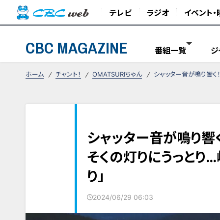
テレビ
ラジオ
イベント・
CBC MAGAZINE
番組一覧
ジ
ホーム
チャント！
OMATSURIちゃん
シャッター音が鳴り響く
シャッター音が鳴り響く
そくの灯りにうっとり
り」
2024/06/29 06:03