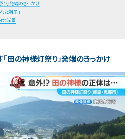
灯祭り」発端のきっかけ
れた囃子」
的な光景
す「田の神様灯祭り」発端のきっかけ