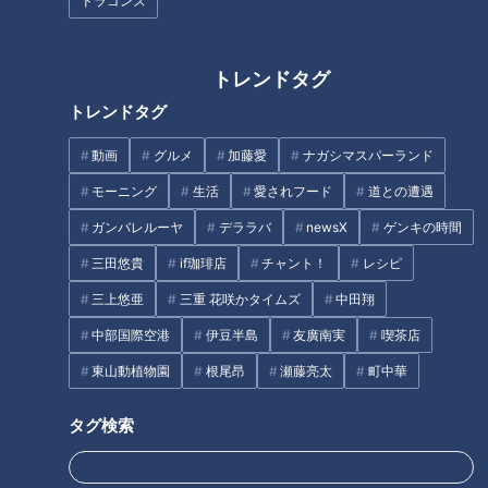
ドラゴンズ
トレンドタグ
トレンドタグ
動画
グルメ
加藤愛
ナガシマスパーランド
モーニング
生活
愛されフード
道との遭遇
CBCテレビYouTube「みてちょてれび」
ガンバレルーヤ
デララバ
newsX
ゲンキの時間
三田悠貴
if珈琲店
チャント！
レシピ
永岡アナに「大学生の時はどうだったか？」と聞かれると、渡
辺アナは「当時の記憶はほとんどない。就職氷河期で毎日死に
三上悠亜
三重 花咲かタイムズ
中田翔
物狂いだった」と記憶は定かではない様子。早速、映像で確認
中部国際空港
伊豆半島
友廣南実
喫茶店
です。
東山動植物園
根尾昂
瀬藤亮太
町中華
紫の衣装で颯爽と歩く渡辺アナの姿に、驚いて動画を止める永
タグ検索
岡アナ。渡辺アナは「当時、放送業界はまだバブルだった。周
りの派手な衣装の中で、埋もれてはいけないと思って、アルバ