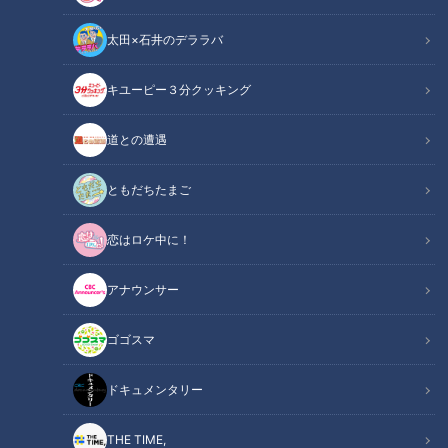
太田×石井のデララバ
キユーピー３分クッキング
CBCテレビYouTube「みてちょてれび」
道との遭遇
アナウンサー
アナウンサーYouTube企画
ともだちたまご
恋はロケ中に！
CBCアナウンサーの公式YouTubeチャンネル「みてちょてれ
び」の名物企画「カメラテスト」シリーズ。今回は1995年入
アナウンサー
社の渡辺美香アナの採用試験時のカメラテストの映像を、永岡
歩アナ、中村彩賀アナと一緒に本人が見ることに。美声をアピ
ゴゴスマ
ールするものの、面接官との問答は迷走気味？
ドキュメンタリー
【動画】秋元康作詞教室に通っていた過去
関連リンク
も！？渡辺アナの「ドジ」エピソードは【6分
THE TIME,