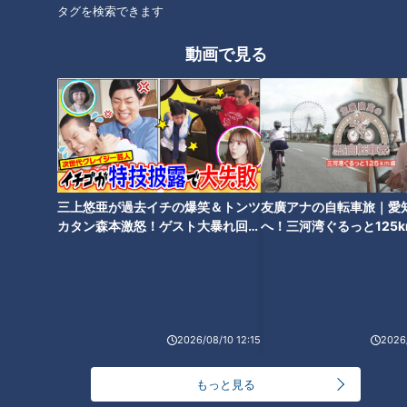
イトで貯めたお金で5万円くらいの服を買った」と振り返りま
タグを検索できます
す。
動画で見る
自己紹介が始まると「きれいですね、声が」と中村アナ。渡辺
アナは「歌ってるね！」と笑い、「私、歌手になりたかったん
です。大学時代もオーディションをたくさん受けて、レーベル
に持ち込んだけどダメで。どうしようとなった時に、何とかこ
じつけるようにアナウンスを勉強した」と明かします。
三上悠亜が過去イチの爆笑＆トンツ
友廣アナの自転車旅｜愛
永岡アナが「確かに、今の腹式呼吸の発声ではなく、メロディ
カタン森本激怒！ゲスト大暴れ回！
へ！三河湾ぐるっと125
【ともだちたまご】
車旅！【チャント！特集
を奏でるような」とうなずくと、中村アナは「柔らか～いです
ね。ほおぉぉぉ、わわゎゎぁ」とジェスチャー付きで表現しま
す。どうやら「心に届く音」だと言いたかったようです。
2026/08/10 12:15
2026/
アピールポイントはアナウンサーに関係なし！？
もっと見る
自作の120曲とは