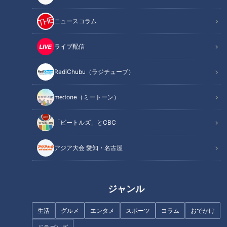
45秒～】
ニュースコラム
INDEX
ライブ配信
声が印象的な渡辺アナ。当時は歌手を目指していた！？
アピールポイントはアナウンサーに関係なし！？自作の120
RadiChubu（ラジチューブ）
曲とは
準備していた「ドジ」エピソードが不発で泣きそうに！
me:tone（ミートーン）
合格理由はフランス語が話せるから？
オススメ関連コンテンツ
「ビートルズ」とCBC
アジア大会 愛知・名古屋
声が印象的な渡辺アナ。当時は歌手を目指してい
た！？
ジャンル
生活
グルメ
エンタメ
スポーツ
コラム
おでかけ