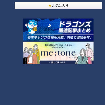
お気に入り
「作詞をする時に、特に心がけていたことは～」と、さらに歌
の話を続ける当時の渡辺アナ。永岡アナが「進まんわ！秋元康
さんが目の前にいらっしゃる？」とツッコむと、渡辺アナは
「大学時代、秋元康作詞教室に通っておりました」と明かしま
す。
永岡アナは「ちゃんと講座に通っていたから、作詞の意気込み
を面接で！違うの！作詞の意気込みはいらないの！ニュース伝
えたい、バラエティやりたい、早く言ってよ！」と畳みかけま
す。たじたじの渡辺アナを見て、中村アナは「でも、個性を出
すことも大事ですから！最初に！」とフォロー。動画の渡辺ア
ナは、「言葉の奥深さや魅力にとりつかれ、今度は歌うことで
はなく、語ることで自分を表現したいと思いました！」と明る
く自己紹介を終えました。