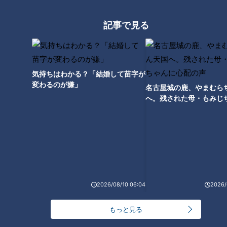
記事で見る
気持ちはわかる？「結婚して苗字が
変わるのが嫌」
名古屋城の鹿、やまむら
へ。残された母・もみじ
配の声
CBCテレビYouTube「みてちょてれび」
動画の渡辺アナは「私は大学時代、自作曲120曲を大会やライ
ブハウスで歌い続けてきました」と笑顔でアピール。しかし、
2026/08/10 06:04
2026/
永岡アナは「アナウンサーの面接じゃない！歌手の面接をして
いる！」とダメ出し。すると、渡辺アナは「自作曲120曲のう
もっと見る
ち98曲くらいは、サビだけです」と、まさかのカミングアウ
トです。