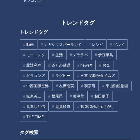
ドラゴンズ
友廣アナの自転車旅｜愛知・蒲郡市へ！三河湾ぐる
っと125kmの自転車旅！【チャント！特集】
2
トレンドタグ
「名古屋駅のパン屋さんランキング」第2位＆第1位
トレンドタグ
を発表！食感の秘密は“焼きたてを瞬間冷凍”？「ル
1
3
シュプレーム」の食パンへのこだわり
動画
ナガシマスパーランド
レシピ
グルメ
モーニング
生活
デララバ
伊豆半島
「人を狂わせる魅力がある」道マニア・鹿取茂雄が
北辻利寿
道との遭遇
newsX
お金
惚れ込んだレンガの橋梁とは？未公開の道3選
4
ドラゴンズ
ラグビー
三重 花咲かタイムズ
中部国際空港
友廣南実
喫茶店
東山動植物園
大学のサークルで増える？複数のスポーツを融合さ
せた「ピックルボール」
板東英二
根尾昂
町中華
藤田朋子
見逃し配信
鷲見玲奈
10000歩お宝さがし
「夏の脳梗塞」熱中症に似ている！？…生死の分か
THE TIME
れ道！経験者から学ぶ“発症時の身体の異変”
6
タグ検索