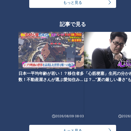
もっと見る
CBCニュース
CBC NEWS
10
ステージ４の乳がんで出産目指す女性 抗がん剤治
記事で見る
療を中断して授かった命 ｢産むのがゴールではな
く、大人になるのを見届けたい｣ 患者の願いを叶え
2026/08/09 08:00
る医療
公募で選ばれた美術作品を展示「ぎふ美術展」岐阜
県美術館で開幕
2026/08/09 07:06
日本一平均年齢が若い！？移住者多
「心筋梗塞」生死の分か
男子高校生が乗った自転車にはねられ歩行者の男性
数！不動産屋さんが選ぶ愛知住みた
は？…“夏の厳しい暑さ”
(66)重体 愛知・みよし市
い街ランキング1位は？
に！発症前のキケンなサ
2026/08/09 02:27
法
名鉄常滑線の駅の線路内で19歳女性が特急列車には
ねられ死亡 一部区間で一時運転見合わせに お盆休
みで空港へ向かう旅行客に影響 愛知・知多市
2026/08/09 08:03
2026/
2026/08/08 20:23
車いすテニス小田凱人選手 病気と闘う子どもたち
もっと見る