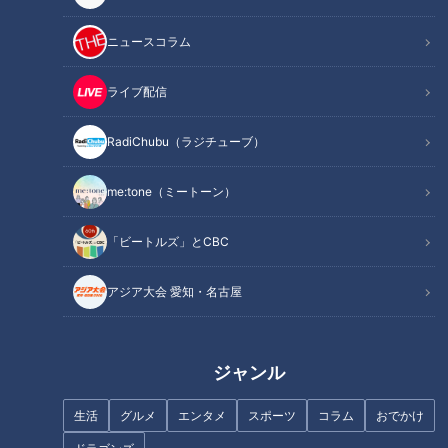
ニュースコラム
ライブ配信
RadiChubu（ラジチューブ）
me:tone（ミートーン）
ランキング
「ビートルズ」とCBC
RANKING
アジア大会 愛知・名古屋
24時間
週間
月間
ＣＢＣ小川実桜アナ、呪術廻戦展で痛感した「自分
ジャンル
に一番遠い職業」
生活
グルメ
エンタメ
スポーツ
コラム
おでかけ