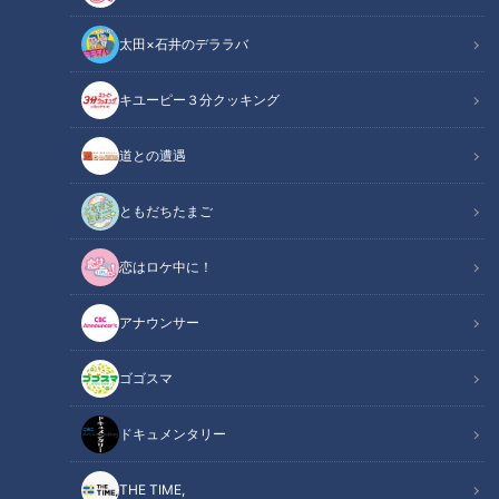
太田×石井のデララバ
キユーピー３分クッキング
道との遭遇
2023年3月18日放送
誰でも簡単に本場の味！志
摩スペイン村シェフ直伝
ともだちたまご
ミックスパエリャの作り方
特別番組
水谷千重子の爆笑珍道中～志
恋はロケ中に！
摩スペイン村でバカ言ってる
2023/03/18 17:00
SP～
アナウンサー
グルメ
おでかけ
ゴゴスマ
1
ドキュメンタリー
THE TIME,