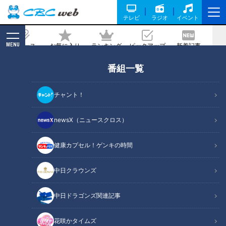
テレビ
ラジオ
イベント
MENU
ニュース
お気に入り
ランキング
ピックアップ
新着記事
CBC MAGAZINE
番組一覧
チャント！
newsX（ニュースクロス）
特別番組
健康カプセル！ゲンキの時間
水谷千重子の爆笑珍道中～志摩スペイン
中日クラウンズ
村でバカ言ってるSP～
の記事一覧
中日ドラゴンズ関連記事
カテゴリーを絞り込む
花咲かタイムズ