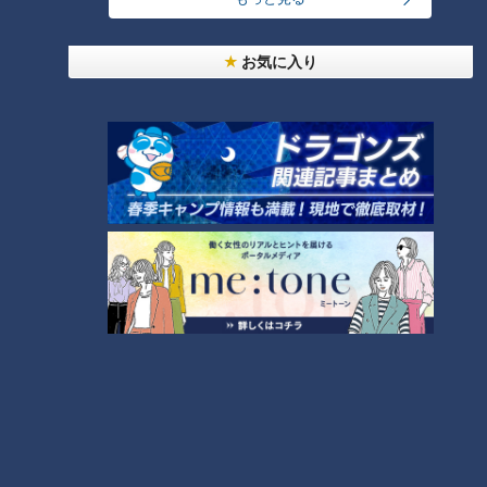
とふれあいエール スポーツの楽しさ伝える 名古
屋・緑区
2026/08/08 19:49
お気に入り
もっと見る
●
個人情報の取扱いについてはこちらをご覧ください。
●
特定個人情報等（マイナンバー）の取扱いについてはこちらをご覧くださ
い。
●
本サイトに掲載されている全ての画像、文章、データの無断転用、転載をお
断りします。詳しくはこちら。
●
Cookieポリシーについてはこちらをご覧ください。
JASRAC許諾番号 9010248012Y45038 / © 2000 CHUBU-NIPPON BROADCASTING
CO.,LTD. © 2014 CBC TELEVISION CO.,LTD. © 2011 CBC RADIO CO.,LTD.