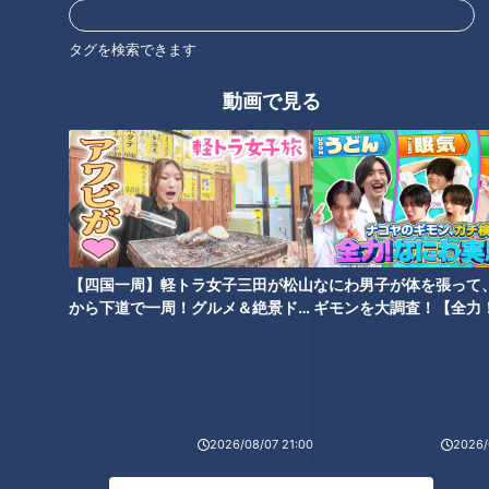
「すごい痩せましたね！」…世界一楽なスクワッ
ト！？ダイエットのスペシャリストに学ぶ「無理な
タグを検索できます
7
くやせる方法」
動画で見る
5
「糖尿病」夏の食生活に注意！…血糖値スパイクが
起きているサインは？糖尿病の予防・改善法
8
廃墟「玄岳ドライブイン」に特別潜入！静岡県の絶
景ロード「伊豆スカイライン」の歴史と魅力に迫る
9
【四国一周】軽トラ女子三田が松山
なにわ男子が体を張って
から下道で一周！グルメ＆絶景ドラ
ギモンを大調査！【全力
フランス人は菓子店「シャトレーゼ」の店名に顔を
イブ⑳
験部～ナゴヤのギモン、
赤らめる？
～】
もっと見る
2026/08/07 21:00
2026/