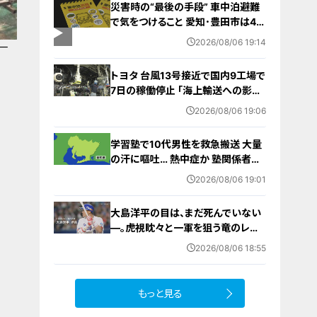
災害時の“最後の手段” 車中泊避難
で気をつけること 愛知･豊田市は4年
前からマニュアル作成 最悪の場合
2026/08/06 19:14
一
死に至る｢エコノミークラス症候群｣
にならないために
トヨタ 台風13号接近で国内9工場で
7日の稼働停止 ｢海上輸送への影響
を踏まえ判断｣ 夏季連休明けの17日
2026/08/06 19:06
から再開予定
学習塾で10代男性を救急搬送 大量
の汗に嘔吐… 熱中症か 塾関係者が
消防に通報 名古屋
2026/08/06 19:01
大島洋平の目は、まだ死んでいない
―。虎視眈々と一軍を狙う竜のレジ
ェンドが明かした現状とドラゴンズ
2026/08/06 18:55
への思い
もっと見る