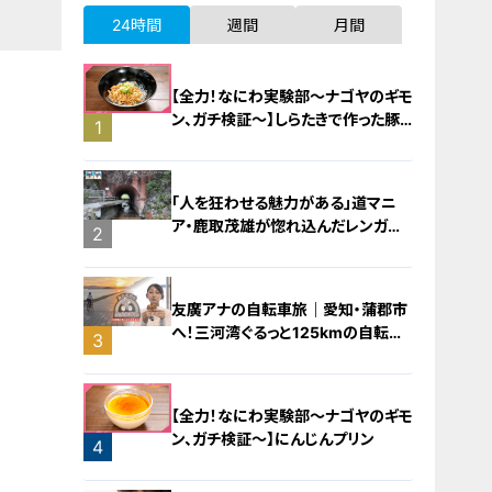
24時間
週間
月間
【全力！なにわ実験部～ナゴヤのギモ
ン、ガチ検証～】しらたきで作った豚
1
バラミンチの油そば
「人を狂わせる魅力がある」道マニ
ア・鹿取茂雄が惚れ込んだレンガの
2
橋梁とは？未公開の道3選
友廣アナの自転車旅｜愛知・蒲郡市
へ！三河湾ぐるっと125kmの自転車
3
旅！【チャント！特集】
【全力！なにわ実験部～ナゴヤのギモ
ン、ガチ検証～】にんじんプリン
4