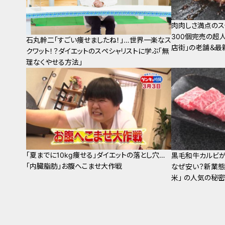
肉肉しさ満点のス
300個完売の超
石丸幹二「すごい痩せましたね！」…世界一楽なス
店街」の老舗＆最
クワット！？ダイエットのスペシャリストに学ぶ「無
理なくやせる方法」
「夏までに10kg痩せる」ダイエットの落とし穴…
黒毛和牛カルビが
「内臓脂肪」お腹へこませ大作戦
なぜ安い？新業態
米」 の人気の秘