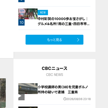
り？【newsX】
NEW
中村彩賀の10000歩お宝さがし｜
10
グルメ＆名所！雨の三重・四日市市で
お宝探し【チャント！特集】
もっと見る
CBCニュース
CBC NEWS
小学校講師の男(38)を児童ポルノ
所持の疑いで逮捕 三重県
2026/08/06 23:18