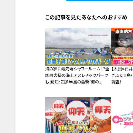
この記事を見たあなたへのおすすめ
海の家に最先端シャワールーム！？全
【太田×石井
国最大級の海上アスレチックパーク
ぎふ＆川島
も 愛知・知多半島の最新“海の
調査！
家”＆“水上アクティビティ”とは