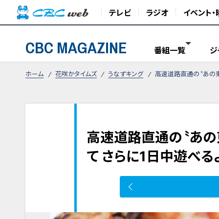
テレビ
ラジオ
イベント・
CBC MAGAZINE
番組一覧
ジ
ホーム
花咲かタイムズ
うなずキング
高速道路直通の〝あの東
高速道路直通の〝あの
て さらに1日中遊べる