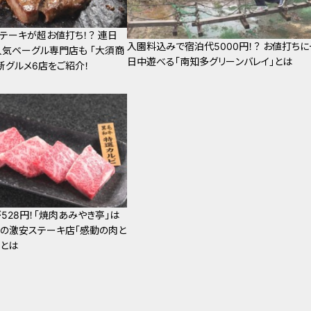
テーキが超お値打ち！？ 連日
入園料込みで宿泊代5000円！？ お値打ちに
人気ベーグル専門店も 「大須商
日中遊べる「南知多グリーンバレイ」とは
新グルメ6店をご紹介！
528円！「焼肉あみやき亭」は
の激安ステーキ店「感動の肉と
密とは