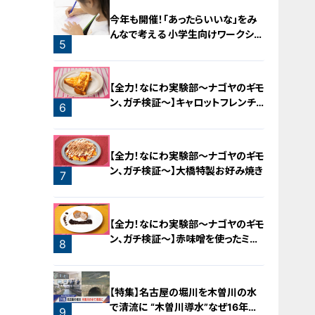
今年も開催！「あったらいいな」をみ
んなで考える 小学生向けワークショ
5
ップを大府市で開催
【全力！なにわ実験部～ナゴヤのギモ
ン、ガチ検証～】キャロットフレンチ
6
ロースト
【全力！なにわ実験部～ナゴヤのギモ
ン、ガチ検証～】大橋特製お好み焼き
7
【全力！なにわ実験部～ナゴヤのギモ
ン、ガチ検証～】赤味噌を使ったミル
8
フィーユ味噌トンカツ
【特集】名古屋の堀川を木曽川の水
で清流に “木曽川導水”なぜ16年ぶ
9