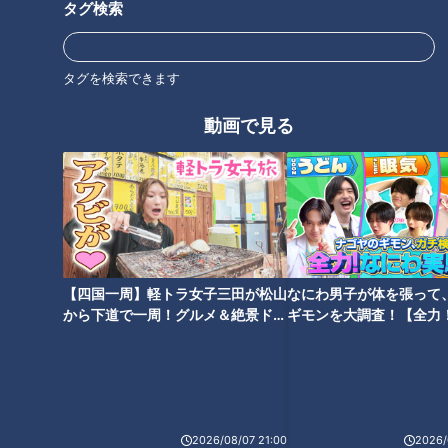
タグ検索
タグを検索できます
動画で見る
生活をちょっと変えるだけ！無
理なくやせるダイエット
【四国一周】軽トラ女子三田が松山
なにわ男子が体を張って
から下道で一周！グルメ＆絶景ドラ
ギモンを大調査！【全力
イブ⑳
験部～ナゴヤのギモン、
～】
2026/08/07 21:00
2026/