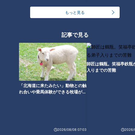
ランキング
もっと見る
RANKING
24時間
週間
月間
記事で見る
友廣アナの自転車旅｜愛知・蒲郡市へ！三河湾ぐる
っと125kmの自転車旅！【チャント！特集】
1
師匠は鶴瓶。笑福亭鉄瓶
入りまでの苦難
「人を狂わせる魅力がある」道マニア・鹿取茂雄が
惚れ込んだレンガの橋梁とは？未公開の道3選
2
「北海道に来たみたい」動物との触
れ合いや乗馬体験ができる牧場がオ
オカルトコレクター田中俊行、呪物600体に部屋を
ススメ！不動産屋さんが住みたい街
奪われ寝床は廊下？
とは
大学のサークルで増える？複数のスポーツを融合さ
2026/08/08 07:03
2026/
せた「ピックルボール」