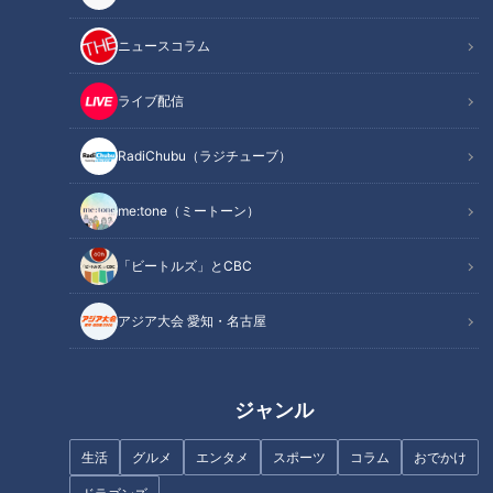
記事に戻る
ニュースコラム
この記事を見たあなたへのおすすめ
ライブ配信
RadiChubu（ラジチューブ）
me:tone（ミートーン）
「アムール・デュ・ショコラ」
濃厚「カニラーメン」に珠玉の
「ビートルズ」とCBC
で何買う？シェフが選ぶ本当に
一杯「特製 塩そば」…ラーメン
おいしいチョコのお店ランキン
業界で岐阜が大注目！？『岐阜
アジア大会 愛知・名古屋
グ！第10位から第6位まで発表
がアツい！名店の弟子が出した
新店』をご紹介！
ジャンル
生活
グルメ
エンタメ
スポーツ
コラム
おでかけ
魚鱗癬と闘う仲間との交流…三
濃厚なのに飲み干せる！？豚と