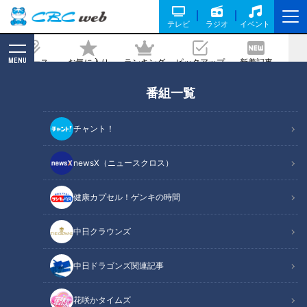
テレビ
ラジオ
イベント
MENU
ニュース
お気に入り
ランキング
ピックアップ
新着記事
CBC MAGAZINE
番組一覧
CBC斉藤アナが名古屋市のデカ盛り店の
仲良し夫婦を紹介！メニューも愛情も大
チャント！
盛り！
newsX（ニュースクロス）
記事に戻る
健康カプセル！ゲンキの時間
中日クラウンズ
中日ドラゴンズ関連記事
花咲かタイムズ