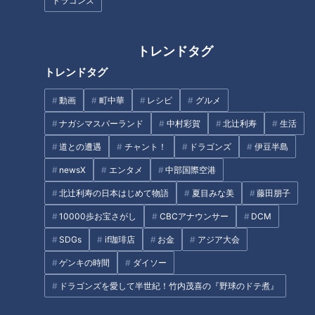
重と京都の“魚鱗癬の会”「ピエ
水だけで作る豚骨ラーメンの秘
ドラゴンズ
ロと呼ばれた息子」第６７話
密とは？東海地方の本当にうま
いラーメンランキング（中編）
トレンドタグ
トレンドタグ
動画
町中華
レシピ
グルメ
70年以上スープを継ぎ足す“黒
高校生お笑いコンビ「今年『M-
ナガシマスパーランド
中村彩賀
北辻利寿
生活
いラーメン”！？ 24時間休まず
1』に出たんですけど…」 でき
道との遭遇
チャント！
ドラゴンズ
伊豆半島
煮込み続ける厨房に潜入！今食
たて「お笑い同好会」は文化祭
べるべき東海3県の町中華とは
で笑いを取れるか？パンサー向
newsX
エンタメ
中部国際空港
タグ
（前編）
井が高校で熱血指導
北辻利寿の日本はじめて物語
夏目みな美
藤田朋子
10000歩お宝さがし
CBCアナウンサー
DCM
エンタメ
THE TIME
斉藤初音
SDGs
if珈琲店
お金
アジア大会
ゲンキの時間
ダイソー
オススメ関連コンテンツ
ドラゴンズを愛して半世紀！竹内茂喜の『野球のドテ煮』