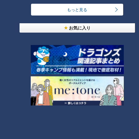
もっと見る
汗をかかないと熱中症のリスクあり！汗をかきにく
い人はどうしたらいいの？
5
お気に入り
3
暑さの天敵「湿度」はペットボトルを凍らせて解
決！？ エアコンに頼らず涼をとる裏ワザ
6
4
「糖尿病」夏の食生活に注意！…血糖値スパイクが
起きているサインは？糖尿病の予防・改善法
7
廃墟「玄岳ドライブイン」に特別潜入！静岡県の絶
景ロード「伊豆スカイライン」の歴史と魅力に迫る
8
都市伝説となった「柳橋駅」設置計画 リニアで脚
光を浴びた再検討の機運