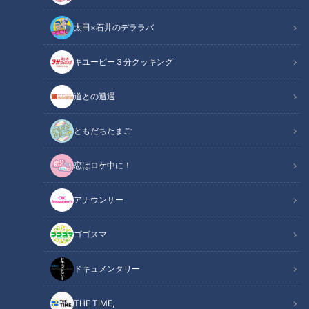
太田×石井のデララバ
キユーピー３分クッキング
CBCテレビ / TBS『THE TIME，』
道との遭遇
この記事の画像
（全5枚）
ともだちたまご
恋はロケ中に！
アナウンサー
ゴゴスマ
ドキュメンタリー
THE TIME,