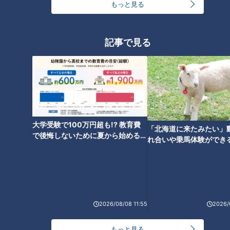
もっと見る
記事で見る
ランキング
RANKING
24時間
週間
月間
友廣アナの自転車旅｜愛知・蒲郡市へ！三河湾ぐる
大学受験で100万円超も!? 教育費
「北海道に来たみたい」
っと125kmの自転車旅！【チャント！特集】
1
で後悔しないために夏から始めるお
れ合いや乗馬体験ができ
金の準備術とは
ススメ！不動産屋さんが
とは
大学のサークルで増える？複数のスポーツを融合さ
せた「ピックルボール」
2026/08/08 11:55
2026/
「人を狂わせる魅力がある」道マニア・鹿取茂雄が
惚れ込んだレンガの橋梁とは？未公開の道3選
3
もっと見る