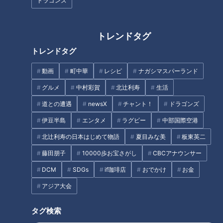
ドラゴンズ
「厄」払い過ぎ注意！？バラエ
【はだか祭WEEK】はだか男が
トレンドタグ
ティ豊かな5つの厄払いが行わ
集結するホテルの“舞台裏”【チ
トレンドタグ
れる奇祭「宝光院 はだか祭」と
ャント！】
は
動画
町中華
レシピ
ナガシマスパーランド
タグ
グルメ
中村彩賀
北辻利寿
生活
グルメ
おでかけ
三重
友近
道との遭遇
newsX
チャント！
ドラゴンズ
伊豆半島
エンタメ
ラグビー
中部国際空港
北辻利寿の日本はじめて物語
夏目みな美
板東英二
オススメ関連コンテンツ
藤田朋子
10000歩お宝さがし
CBCアナウンサー
DCM
SDGs
if珈琲店
おでかけ
お金
アジア大会
タグ検索