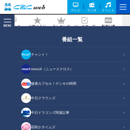
テレビ
ラジオ
イベント
MENU
ニュース
お気に入り
ランキング
ピックアップ
新着記事
CBC MAGAZINE
番組一覧
誰でも簡単に本場の味！志摩スペイン村
シェフ直伝 ミックスパエリャの作り方
チャント！
記事に戻る
newsX（ニュースクロス）
健康カプセル！ゲンキの時間
中日クラウンズ
中日ドラゴンズ関連記事
花咲かタイムズ