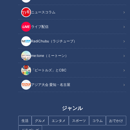
ニュースコラム
ライブ配信
つけま＆盛り髪のド派手な“令和
“闘将”星野仙一のリーダーシッ
RadiChubu（ラジチューブ）
ギャル”が担ぐ「ギャル神
プに酔いしれた日～ドラゴンズ
輿」！？極寒の海で行われる禊
９０周年の熱き記憶②～
とは
me:tone（ミートーン）
「ビートルズ」とCBC
アジア大会 愛知・名古屋
足が浮くほどの押し合い！？ド
魅力満載！バンテリンドームと
迫力の尾鷲の奇祭「ヤーヤ祭
スタジアムグルメ3選
り」【チャント！】
ジャンル
生活
グルメ
エンタメ
スポーツ
コラム
おでかけ