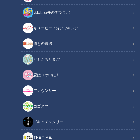
太田×石井のデララバ
キユーピー３分クッキング
誰でも簡単に本場の味！志摩スペイン村シェフ直伝 ミックスパエリャ
の作り方
道との遭遇
この記事の画像
（全1枚）
ともだちたまご
恋はロケ中に！
アナウンサー
ゴゴスマ
記事に戻る
ドキュメンタリー
この記事を見たあなたへのおすすめ
THE TIME,