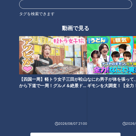
バズる志摩スペイン村で実践 映
友近＆南部アナ＆永岡アナが冬
えるスマホ写真撮影のコツ
の小京都・高山で憧れかなえタ
タグを検索できます
ビ【花咲かタイムズ】
動画で見る
花咲かカルチャーセンター「友
近」×「テニス」奇跡のミラク
ルショットさく裂！【花咲かタ
【四国一周】軽トラ女子三田が松山
なにわ男子が体を張って
イムズ】
から下道で一周！グルメ＆絶景ドラ
ギモンを大調査！【全力
イブ⑳
験部～ナゴヤのギモン、
～】
2026/08/07 21:00
2026/