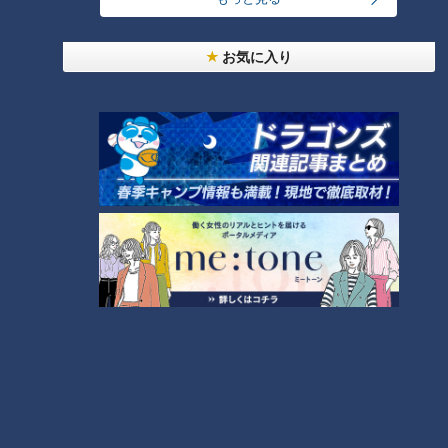
美味しさと栄養、ダブルでアップ！とうもろこしの
お気に入り
バター醤油炊き込みご飯
2
弁当3個で3万円？PayPay会計ミスで店員のひと言
にイラッ
「味しみ春雨の中華サラダ」の作り方【キユーピー
３分クッキング】
6
4
都市伝説となった「柳橋駅」設置計画 リニアで脚
光を浴びた再検討の機運
5
7
本場アメリカの味に舌鼓！ボリューム満点グルメか
らレトロ史料館まで！愛知・東海市の感動スポット
8