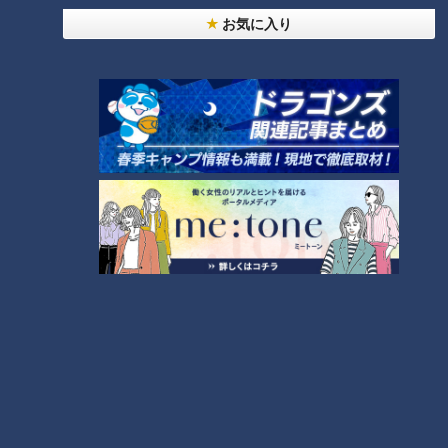
「心筋梗塞」生死の分かれ道は？…“夏の厳しい暑
お気に入り
1
さ”もきっかけに！発症前のキケンなサインと対処
法
「すごい痩せましたね！」…世界一楽なスクワッ
ト！？ダイエットのスペシャリストに学ぶ「無理な
2
くやせる方法」
「夏の脳梗塞」熱中症に似ている！？…生死の分か
れ道！経験者から学ぶ“発症時の身体の異変”
3
ＣＢＣ小川実桜アナ、呪術廻戦展で痛感した「自分
に一番遠い職業」
大学のサークルで増える？複数のスポーツを融合さ
せた「ピックルボール」