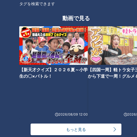
タグを検索できます
【切り抜き】動画はもちろん、
【切り抜き】実はそわそわして
ショート動画も小出しで行きま
いた？中村アナが登場 #中村ア
動画で見る
す。#ウラオモテレビ #福島ア
ナ #福島アナ #ウラオモテレビ
ナ #コラボ #雑談
#コラボ
【密着の裏】今回は「ウラオモ
「筋を通してないのもある」
【新天才クイズ】２０２６夏～小学
【四国一周】軽トラ女子
テレビ」の裏側に密着します。
CBCアナウンサーYouTube「み
生の〇×バトル！
から下道で一周！グルメ
イブ⑳
#ウラオモテレビ #福島アナ #密
てちょてれび」にパクリ疑惑？
着取材 #コラボ
MBS「ウラオモテレビ」との関
係とは？
2026/08/09 12:00
2026/
まさかの自撮りで自分に密
もっと見る
着！？CBCアナウンサー・柳沢