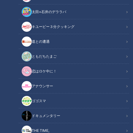
太田×石井のデララバ
キユーピー３分クッキング
【切り抜き】ゴゴスマ初出演の海渡アナを見守るお父さんこと福島アナ
道との遭遇
#ウラオモテレビ #福島アナ #コラボ #参観日
ともだちたまご
この記事の画像
（全1枚）
恋はロケ中に！
アナウンサー
ゴゴスマ
記事に戻る
ドキュメンタリー
この記事を見たあなたへのおすすめ
THE TIME,