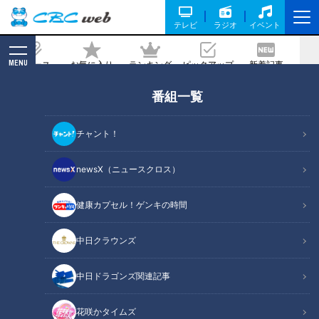
テレビ
ラジオ
イベント
MENU
ニュース
お気に入り
ランキング
ピックアップ
新着記事
CBC MAGAZINE
番組一覧
【切り抜き】ゴゴスマ初出演の海渡アナ
を見守るお父さんこと福島アナ #ウラオ
チャント！
モテレビ #福島アナ #コラボ #参観日
newsX（ニュースクロス）
記事に戻る
健康カプセル！ゲンキの時間
中日クラウンズ
中日ドラゴンズ関連記事
花咲かタイムズ