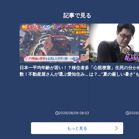
彩美の１日に迫る！YouTubeの
舞台裏も登場
記事で見る
日本一平均年齢が若い！？移住者多
「心筋梗塞」生死の分か
数！不動産屋さんが選ぶ愛知住みた
は？…“夏の厳しい暑さ”
い街ランキング1位は？
に！発症前のキケンなサ
法
ランキング
RANKING
2026/08/09 08:03
2026/
24時間
週間
月間
もっと見る
NEW