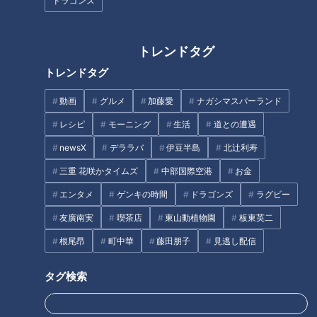
ドラゴンズ
トレンドタグ
【切り抜き】浜松市やらまいか
CBC新人アナウンサーの自己紹
トレンドタグ
大使の夏目アナが考える「静岡
介！瀧川幸樹アナ・小川実桜ア
のうまいもの」は？ #夏目アナ
ナ・友廣南実アナ・中村彩賀ア
動画
グルメ
加藤愛
ナガシマスパーランド
#浜松 #やらまいか大使 #ご当地
ナが特技も披露！
レシピ
モーニング
生活
道との遭遇
タグ
グルメ
newsX
デララバ
伊豆半島
北辻利寿
動画
アナウンサー
三重 花咲かタイムズ
中部国際空港
お金
エンタメ
ゲンキの時間
ドラゴンズ
ラグビー
友廣南実
喫茶店
東山動植物園
板東英二
オススメ関連コンテンツ
根尾昂
町中華
藤田朋子
見逃し配信
タグ検索