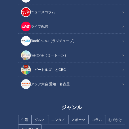
ニュースコラム
ライブ配信
RadiChubu（ラジチューブ）
本物のさんまとマツコにCBCア
「筋を通してないのもある」
ナウンサー大興奮！？安住アナ
CBCアナウンサーYouTube「み
me:tone（ミートーン）
のテクニックに圧倒！「週刊さ
てちょてれび」にパクリ疑惑？
んまとマツコ」がアナウンス部
MBS「ウラオモテレビ」との関
にやってきた！
係とは？
「ビートルズ」とCBC
アジア大会 愛知・名古屋
夏目アナが笑ってくれるから話
【切り抜きみてちょ】本番で
し手はどんどん笑わせたくな
は…どうだったのか！？ #倍倍
ジャンル
る。 #夏目アナ #プロフィール
FIGHT! #小川アナ #友廣アナ #
#みてちょてれび
中村アナ #踊ってみた #ダンス
生活
グルメ
エンタメ
スポーツ
コラム
おでかけ
#5チャン春祭り