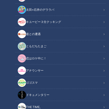
太田×石井のデララバ
キユーピー３分クッキング
太田光×立浪和義 ビリビリ体験！【今週水曜よる７時デララバ２時間
道との遭遇
SP！GWオススメ名古屋観光名所】
ともだちたまご
この記事の画像
（全1枚）
恋はロケ中に！
アナウンサー
ゴゴスマ
記事に戻る
ドキュメンタリー
この記事を見たあなたへのおすすめ
THE TIME,