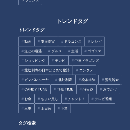
ドラゴンズ
トレンドタグ
愛知岐阜三重みそかつの名店
40本のエビフライをタワー
トレンドタグ
【太田×石井のデララバ】
に！？ 1本あたり110円の激安や
食べ放題も！ 愛知県で愛される
動画
友廣南実
ドラゴンズ
レシピ
驚きの「エビフライメニュー」
道との遭遇
グルメ
生活
ゴゴスマ
タグ
7選
ショッピング
テレビ
中日ドラゴンズ
動画
テレビ塔
名古屋城
名古屋市科学館
太田光
北辻利寿の日本はじめて物語
エンタメ
東山動植物園
石井亮次
ガンバレルーヤ
北辻利寿
松本道弥
鷲見玲奈
CANDY TUNE
THE TIME
newsX
おでかけ
お金
ちょい足し
チャント！
テレビ番組
オススメ関連コンテンツ
三重
上田家
下道
タグ検索