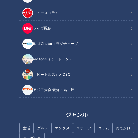
ニュースコラム
ライブ配信
RadiChubu（ラジチューブ）
東海3県夏の始まりに密着！生
飛行機を丸ごと展示！？セント
放送2時間スペシャル
レアの「フライト・オブ・ドリ
me:tone（ミートーン）
ームズ」とは？東海3県の無料
おでかけスポット2選
「ビートルズ」とCBC
アジア大会 愛知・名古屋
きのう収録！太田光 もうすぐ
【太田×石井のデララバ】 愛知
還暦！清水ミチコもお祝い！
岐阜激安スーパーSP
ジャンル
【デララバ本amazonで発売
中】
生活
グルメ
エンタメ
スポーツ
コラム
おでかけ