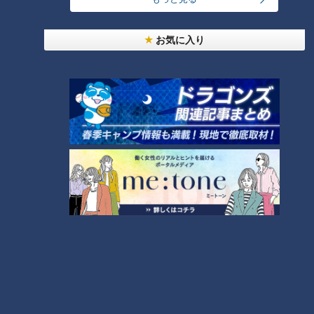
友廣アナの自転車旅｜愛知・蒲郡市へ！三河湾ぐる
っと125kmの自転車旅！【チャント！特集】
3
お気に入り
NEW
【全力！なにわ実験部～ナゴヤのギモン、ガチ検証
4
～】にんじんプリン
コスプレサミット、ワクワクさん、アジア大会楽
曲…愛知県の話題あれこれ
「夏野菜のフリッタータ」の作り方【キユーピー３
分クッキング】
6
NEW
【全力！なにわ実験部～ナゴヤのギモン、ガチ検証
7
～】大橋特製お好み焼き
5