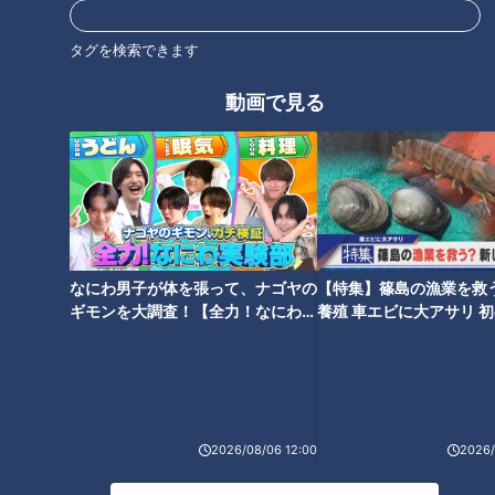
タグを検索できます
太田光×ドラゴンズ立浪和義前
太田も驚き！名古屋の観光名所
監督 名古屋城へ！【水曜よる
徹底調査ＳＰ！！
動画で見る
７時GWオススメ名古屋観光名
所２時間SP】
なにわ男子が体を張って、ナゴヤの
【特集】篠島の漁業を救
名古屋港水族館 イルカの赤ち
太田光 ベルーガとパフォーマ
ギモンを大調査！【全力！なにわ実
養殖 車エビに大アサリ 
ゃん【デララバ水族館２時間
ンス【デララバ水族館２時間SP
験部～ナゴヤのギモン、ガチ検証
【newsX】
SP 水曜よる７時】
は水曜よる７時】
～】
2026/08/06 12:00
2026/