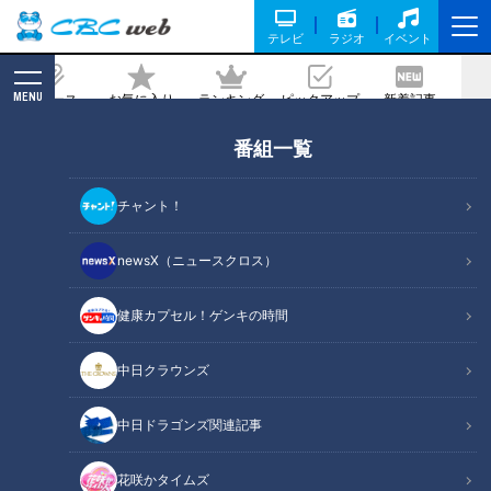
テレビ
ラジオ
イベント
MENU
ニュース
お気に入り
ランキング
ピックアップ
新着記事
CBC MAGAZINE
番組一覧
太田光×立浪和義 ビリビリ体験！【今
週水曜よる７時デララバ２時間SP！GW
チャント！
オススメ名古屋観光名所】
newsX（ニュースクロス）
記事に戻る
健康カプセル！ゲンキの時間
中日クラウンズ
中日ドラゴンズ関連記事
花咲かタイムズ