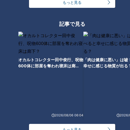
もっと見る
記事で見る
ランキング
RANKING
オカルトコレクター田中俊行、呪物
「肉は健康に悪い」は嘘
600体に部屋を奪われ寝床は廊
幸せに感じる物質が出る
24時間
週間
月間
下？
「人を狂わせる魅力がある」道マニア・鹿取茂雄が
惚れ込んだレンガの橋梁とは？未公開の道3選
1
NEW
【全力！なにわ実験部～ナゴヤのギモン、ガチ検証
2026/08/06 06:04
2026/
2
～】しらたきで作った豚バラミンチの油そば
もっと見る