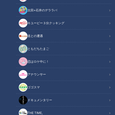
太田×石井のデララバ
キユーピー３分クッキング
【あけましておめでとうございます！】2025年 新年の抱負は！？
道との遭遇
この記事の画像
（全1枚）
ともだちたまご
恋はロケ中に！
アナウンサー
記事に戻る
ゴゴスマ
この記事を見たあなたへのおすすめ
ドキュメンタリー
THE TIME,