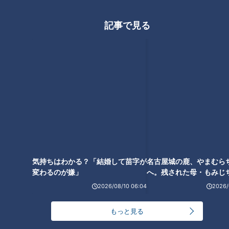
いう間につくれちゃうお手軽レ
シピを紹介！
記事で見る
気持ちはわかる？「結婚して苗字が
名古屋城の鹿、やまむら
ランキング
変わるのが嫌」
へ。残された母・もみじ
RANKING
配の声
2026/08/10 06:04
2026/
24時間
週間
月間
もっと見る