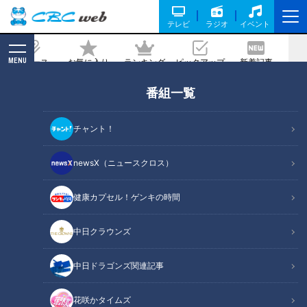
テレビ
ラジオ
イベント
MENU
ニュース
お気に入り
ランキング
ピックアップ
新着記事
CBC MAGAZINE
番組一覧
【あけましておめでとうございます！】
2025年 新年の抱負は！？
チャント！
記事に戻る
newsX（ニュースクロス）
健康カプセル！ゲンキの時間
中日クラウンズ
中日ドラゴンズ関連記事
花咲かタイムズ