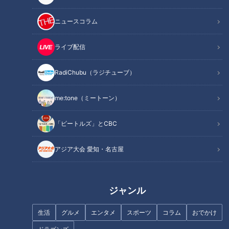
ニュースコラム
ライブ配信
【古舘 松本 志の春 石塚～水曜
メンバー大忘年会～】あと10
【9月14日(日)・15日(月祝)】三
RadiChubu（ラジチューブ）
分、生でしゃべります#62
井ショッピングパーク ららぽー
と愛知東郷5周年記念 CBC5チ
me:tone（ミートーン）
ャン東郷まつり 気象予報士体験
などの参加型イベントから ”新
「ビートルズ」とCBC
天才クイズ”リアルイベント
や”アバンギャルディ”SPECIAL
アジア大会 愛知・名古屋
ステージまで盛りだくさんの2
日間！
【春のお出かけWEEK】大阪・
早期発見のために 受けるべき
関西万博！万博ついでに関西
「がん検査」【チャント！】
ジャンル
旅！【チャント！】
生活
グルメ
エンタメ
スポーツ
コラム
おでかけ