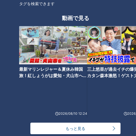
タグを検索できます
【11人大家族の年末大掃除③】
【11人大家族の年末大掃除②】
ようやく大掃除完了！？
キッチンの全面フロアマット貼
動画で見る
り！？
【９人大家族庄子家】まもなく
【掃除なんかやりたくな
最新マリンレジャー＆夏休み韓国
三上悠亜が過去イチの爆
８人目の子どもの出産が・・・
い！！】11人大家族の年末大掃
旅！紅しょうがは愛知・犬山市へ
カタン森本激怒！ゲスト
心境は？
除に密着！！
【花咲かタイムズ】
【ともだちたまご】
2026/08/10 12:24
2026/
【11人大家族上田家のコストコ
もっと見る
ごはん】巨大サーモンであっと