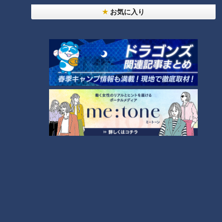
モーニング娘。‘26井上春華がハロメンで仲良くし
たいと思っている人は？
お気に入り
1
友廣アナの自転車旅｜愛知・蒲郡市へ！三河湾ぐる
っと125kmの自転車旅！【チャント！特集】
2
「心筋梗塞」生死の分かれ道は？…“夏の厳しい暑
さ”もきっかけに！発症前のキケンなサインと対処
3
法
大学のサークルで増える？複数のスポーツを融合さ
せた「ピックルボール」
4
売り切れ続出？「ゆかり」の坂角総本舗がサブレを
発売
5