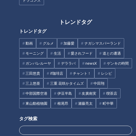
ドラゴンズ
トレンドタグ
【11人大家族が行く！】猛暑を
夏も要注意！？脳卒中【チャン
トレンドタグ
忘れる超～ひんやり旅！ 人気
ト！】
避暑地で食べ放題！？
動画
グルメ
加藤愛
ナガシマスパーランド
タグ
モーニング
生活
愛されフード
道との遭遇
ガンバレルーヤ
デララバ
newsX
ゲンキの時間
動画
大家族
三田悠貴
if珈琲店
チャント！
レシピ
三上悠亜
三重 花咲かタイムズ
中田翔
中部国際空港
伊豆半島
友廣南実
喫茶店
オススメ関連コンテンツ
東山動植物園
根尾昂
瀬藤亮太
町中華
タグ検索