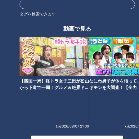
タグを検索できます
動画で見る
芸能界イチの“コストコマニ
ワークマンの便利＆おしゃれな
ア”北斗晶 恐るべき情報量に元
新作続々 女子ウケ抜群の商品
従業員のコストコ芸人呑まれる
が作れるワケ
「コストコ界の神みたい」
【四国一周】軽トラ女子三田が松山
なにわ男子が体を張って
から下道で一周！グルメ＆絶景ドラ
ギモンを大調査！【全力
イブ⑳
験部～ナゴヤのギモン、
ツイート閲覧数1300万回 日本
レンチンで冷たい？電子レンジ
～】
一バズる農家オススメ！超簡単
で温めても冷え冷えの「冷やし
なブロッコリーうまレシピ
中華」の秘密
2026/08/07 21:00
2026/