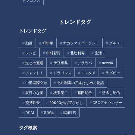
ドラゴンズ
査！ 魚の照りが“べっこう”の
ような漁師町ならではのちらし
寿司
トレンドタグ
トレンドタグ
ジャンボ海水プールよりひと足
動画
町中華
ナガシマスパーランド
グルメ
先にオープン「スパキッズ」
日本でただ一人の正式なトルコ
レシピ
中村彩賀
北辻利寿
生活
アイス職人が作る本物のトルコ
道との遭遇
伊豆半島
デララバ
newsX
アイス!
チャント！
ドラゴンズ
エンタメ
ラグビー
タグ
中部国際空港
北辻利寿の日本はじめて物語
グルメ
チャント！
愛知
夏目みな美
板東英二
藤田朋子
見逃し配信
鷲見玲奈
10000歩お宝さがし
CBCアナウンサー
DCM
SDGs
if珈琲店
オススメ関連コンテンツ
タグ検索