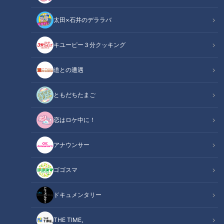
太田×石井のデララバ
キユーピー３分クッキング
CBCテレビ：画像 『チャント！』
道との遭遇
この記事の画像
（全5枚）
ともだちたまご
恋はロケ中に！
アナウンサー
ゴゴスマ
ドキュメンタリー
THE TIME,