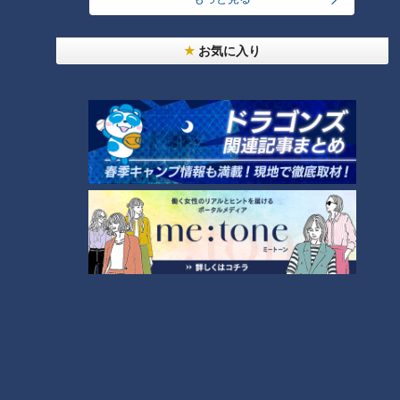
客殺到 名古屋＆岐阜の「激安モーニング」とは？
2
お気に入り
大学のサークルで増える？複数のスポーツを融合さ
せた「ピックルボール」
300円でパン食べ放題も！？岐阜のおすすめ激安モ
ーニング３店を紹介！
4
「人を狂わせる魅力がある」道マニア・鹿取茂雄が
惚れ込んだレンガの橋梁とは？未公開の道3選
5
3
弁当3個で3万円？PayPay会計ミスで店員のひと言
にイラッ
今年も開催！「あったらいいな」をみんなで考える