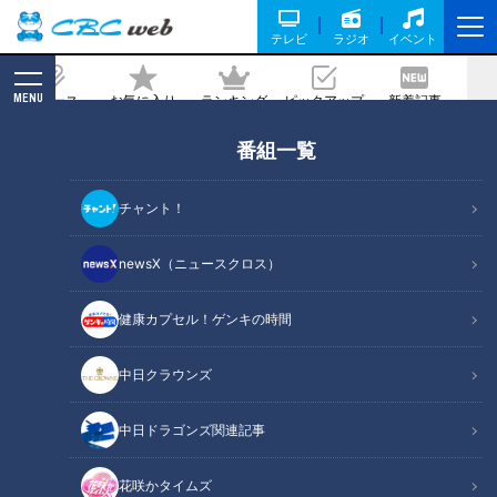
テレビ
ラジオ
イベント
MENU
ニュース
お気に入り
ランキング
ピックアップ
新着記事
CBC MAGAZINE
番組一覧
本マグロ大トロが相場の半額？激安スー
パーが“本当に良い商品”を破格で売れる
チャント！
秘密
newsX（ニュースクロス）
記事に戻る
健康カプセル！ゲンキの時間
中日クラウンズ
中日ドラゴンズ関連記事
花咲かタイムズ