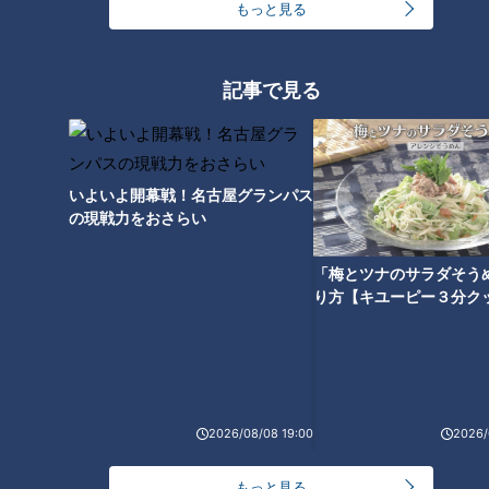
もっと見る
記事で見る
いよいよ開幕戦！名古屋グランパス
の現戦力をおさらい
ランキング
RANKING
「梅とツナのサラダそう
り方【キユーピー３分ク
24時間
週間
月間
友廣アナの自転車旅｜愛知・蒲郡市へ！三河湾ぐる
っと125kmの自転車旅！【チャント！特集】
1
2026/08/08 19:00
2026/
盛り放題のモーニングが「400円」！？人気すぎて
もっと見る