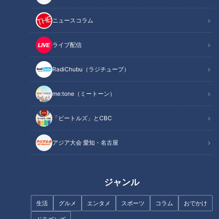
記事に戻る
ニュースコラム
この記事を見たあなたへのおすすめ
ライブ配信
RadiChubu（ラジチューブ）
me:tone（ミートーン）
フランス人は菓子店「シャトレ
ーゼ」の店名に顔を赤らめる？
耳掃除は家でやってはダメ！？
「ビートルズ」とCBC
正しい耳の中のケアと耳垢の知
識
アジア大会 愛知・名古屋
3年連続赤字から世界3位へ。
ジャンル
USJ25年の軌跡
生活
グルメ
エンタメ
スポーツ
コラム
おでかけ
三重県大紀町・錦の愛されフー
ド『べっこうちらし寿司』を調