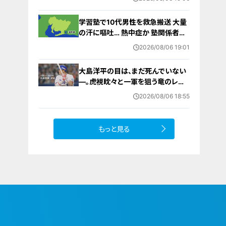
から再開予定
学習塾で10代男性を救急搬送 大量
の汗に嘔吐… 熱中症か 塾関係者が
消防に通報 名古屋
2026/08/06 19:01
大島洋平の目は、まだ死んでいない
―。虎視眈々と一軍を狙う竜のレジ
ェンドが明かした現状とドラゴンズ
2026/08/06 18:55
への思い
もっと見る