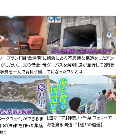
横浜にある不思議な構造をしたアン
ソープランド街“金津園”に
ダーパスを解明！道が並行して2階建
しがしたい…」父の借金・母
てになったワケとは
の学費を一人で背負う風俗
【道マニア】神奈川・千葉 フェリーで
パークウェイ」ができるま
海を渡る国道！？【道との遭遇】
独自の法律”を作った集落
掘り