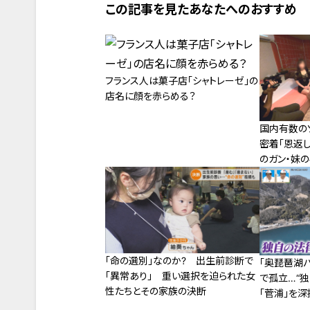
この記事を見たあなたへのおすすめ
フランス人は菓子店「シャトレーゼ」の
店名に顔を赤らめる？
国内有数の
密着「恩返
のガン・妹
嬢の想い
「命の選別」なのか? 出生前診断で
「奥琵琶湖
「異常あり」 重い選択を迫られた女
で孤立…“
性たちとその家族の決断
「菅浦」を深