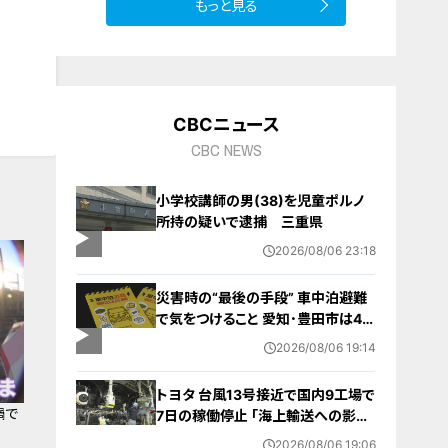
もっと見る
CBCニュース
CBC NEWS
小学校講師の男(38)を児童ポルノ
所持の疑いで逮捕 三重県
2026/08/06 23:18
災害時の“最後の手段” 車中泊避難
で気をつけること 愛知･豊田市は4年
前からマニュアル作成 最悪の場合
2026/08/06 19:14
死に至る｢エコノミークラス症候群｣
にならないために
トヨタ 台風13号接近で国内9工場で
禍で
7日の稼働停止 ｢海上輸送への影響
を踏まえ判断｣ 夏季連休明けの17日
2026/08/06 19:06