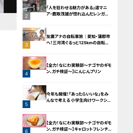
「人を狂わせる魅力がある」道マニ
ア・鹿取茂雄が惚れ込んだレンガの
2
橋梁とは？未公開の道3選
友廣アナの自転車旅｜愛知・蒲郡市
へ！三河湾ぐるっと125kmの自転車
3
旅！【チャント！特集】
【全力！なにわ実験部～ナゴヤのギモ
ン、ガチ検証～】にんじんプリン
4
今年も開催！「あったらいいな」をみ
んなで考える 小学生向けワークショ
5
ップを大府市で開催
【全力！なにわ実験部～ナゴヤのギモ
ン、ガチ検証～】キャロットフレンチ
6