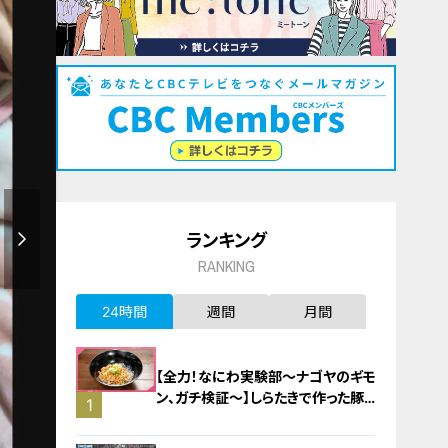
ランキング
RANKING
24時間
週間
月間
【全力！なにわ実験部～ナゴヤのギモ
ン、ガチ検証～】しらたきで作った豚
1
バラミンチの油そば