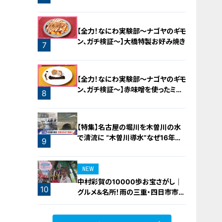
ロースト
【全力！なにわ実験部～ナゴヤのギモ
ン、ガチ検証～】大橋特製お好み焼き
7
【全力！なにわ実験部～ナゴヤのギモ
ン、ガチ検証～】赤味噌を使ったミル
8
フィーユ味噌トンカツ
【特集】名古屋の堀川を木曽川の水
で清流に “木曽川導水”なぜ16年ぶ
9
り？【newsX】
NEW
中村彩賀の10000歩お宝さがし｜
10
グルメ＆名所！雨の三重・四日市市で
お宝探し【チャント！特集】