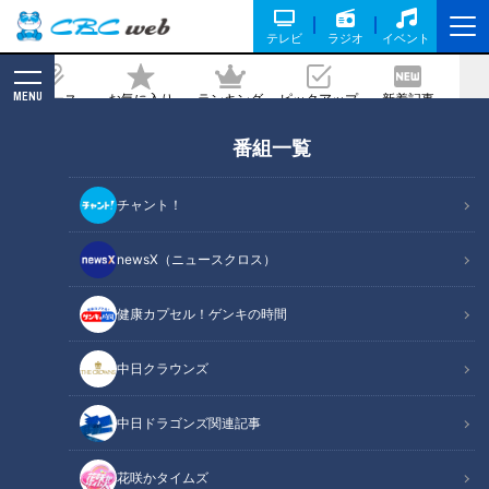
テレビ
ラジオ
イベント
MENU
ニュース
お気に入り
ランキング
ピックアップ
新着記事
CBC MAGAZINE
番組一覧
災害時でも電気に困らない！？ 「フィ
ルム太陽電池」で街全体を発電所に
チャント！
記事に戻る
newsX（ニュースクロス）
健康カプセル！ゲンキの時間
中日クラウンズ
中日ドラゴンズ関連記事
花咲かタイムズ