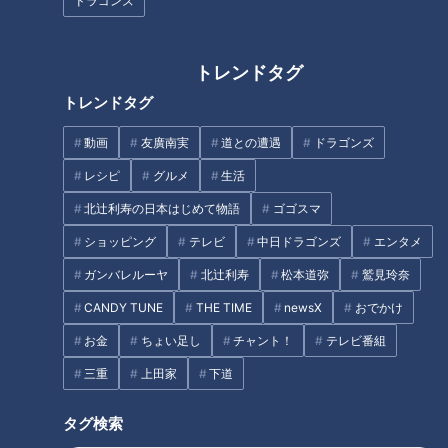
ドラゴンズ
で押す「ニトリ」の神アイテム
「大会の季節を変えて」
BEST3
トレンドタグ
トレンドタグ
動画
友廣南実
道との遭遇
ドラゴンズ
廃キャバレーと廃浴場に特別潜
ミカンの収穫作業が“単発バイ
レシピ
グルメ
生活
入！“東海一の歓楽街”と呼ばれ
ト”でできる！？人手不足解消
た「柳ヶ瀬」の歴史を紐解く旅
へ…三重・御浜町の農園が挑む
北辻利寿の日本はじめて物語
ゴゴスマ
「スポットワーク」
ショッピング
テレビ
中日ドラゴンズ
エンタメ
タグ
ガンバレルーヤ
北辻利寿
松本道弥
鷲見玲奈
生活
チャント！
CANDY TUNE
THE TIME
newsX
おでかけ
お金
ちょい足し
チャント！
テレビ番組
三重
上田家
下道
オススメ関連コンテンツ
タグ検索