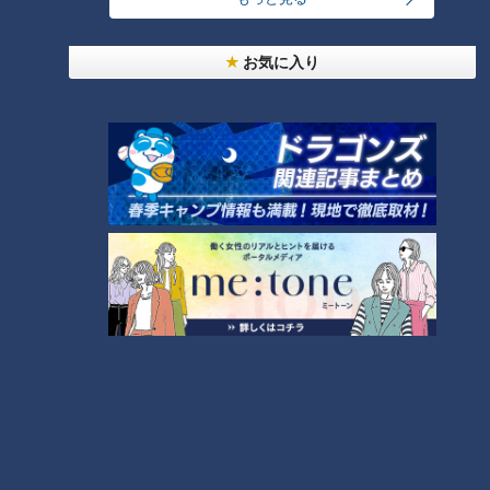
「人を狂わせる魅力がある」道マニア・鹿取茂雄が
お気に入り
惚れ込んだレンガの橋梁とは？未公開の道3選
1
友廣アナの自転車旅｜愛知・蒲郡市へ！三河湾ぐる
っと125kmの自転車旅！【チャント！特集】
2
【全力！なにわ実験部～ナゴヤのギモン、ガチ検証
～】しらたきで作った豚バラミンチの油そば
3
【全力！なにわ実験部～ナゴヤのギモン、ガチ検証
～】にんじんプリン
4
今年も開催！「あったらいいな」をみんなで考える
小学生向けワークショップを大府市で開催