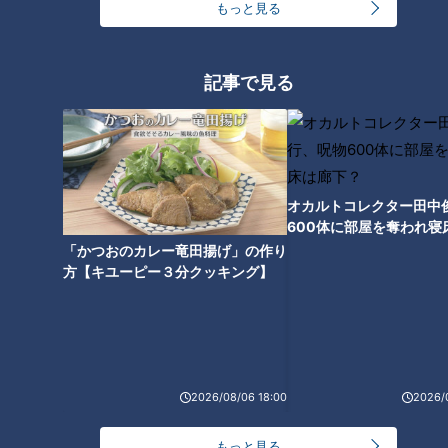
もっと見る
令和版 最新オセロ！？3D立体
や4人まで遊べる進化版が登
場！
記事で見る
オカルトコレクター田中
600体に部屋を奪われ寝
下？
「かつおのカレー竜田揚げ」の作り
方【キユーピー３分クッキング】
ランキング
2026/08/06 18:00
2026/
RANKING
24時間
週間
月間
もっと見る