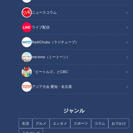
ニュースコラム
この記事を見たあなたへのおすすめ
ライブ配信
RadiChubu（ラジチューブ）
me:tone（ミートーン）
日本中のSOSに何でも立ち向か
う！コロナ禍で活躍する街の便
ステイホームで嫌なニオイ
「ビートルズ」とCBC
利屋さん密着！
に！？夏の体臭対策2020
アジア大会 愛知・名古屋
ジャンル
部屋干し・収納・家事のストレ
「日本は熱帯」緊急搬送の“ビッ
生活
グルメ
エンタメ
スポーツ
コラム
おでかけ
スを解決！？ニトリ店員が本気
グデータ”で熱中症を防ぐ！？