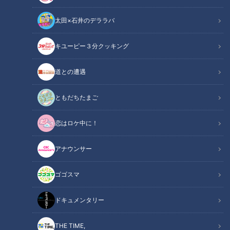
太田×石井のデララバ
キユーピー３分クッキング
CBCテレビ：画像 『チャント！』
道との遭遇
この記事の画像
（全8枚）
ともだちたまご
恋はロケ中に！
アナウンサー
ゴゴスマ
ドキュメンタリー
記事に戻る
THE TIME,