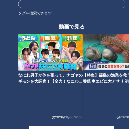
タグを検索できます
動画で見る
「子どもにスマホ、タブレッ
こんにゃく粉で作った魚！？
ト、見せてもいいの？」 大学
最新“代替フード”事情
教授に問う
なにわ男子が体を張って、ナゴヤの
【特集】篠島の漁業を救
ギモンを大調査！【全力！なにわ実
養殖 車エビに大アサリ 
歓楽街で生きる女性社長、不動
花粉症シーズン到来！ 正しい
験部～ナゴヤのギモン、ガチ検証
【newsX】
産で見えた「夜の街の現実」
目薬のさし方
～】
2026/08/06 12:00
2026/