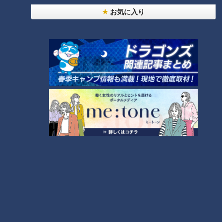
お気に入り
美味しさと栄養、ダブルでアップ！とうもろこしの
バター醤油炊き込みご飯
5
今年も開催！「あったらいいな」をみんなで考える
小学生向けワークショップを大府市で開催
8
しなびた「ナス」が復活する裏ワザとは？農家に聞
いた「ナス嫌いも食べられる」アイデアレシピを大
9
公開
7
「味しみ春雨の中華サラダ」の作り方【キユーピー
３分クッキング】
10
もっと見る