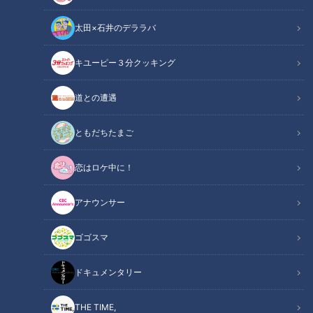
太田×石井のデララバ
キユーピー３分クッキング
CBCテレビ/「チャント！」
道との遭遇
この記事の画像
（全7枚）
ともだちたまご
恋はロケ中に！
アナウンサー
ゴゴスマ
ドキュメンタリー
記事に戻る
THE TIME,