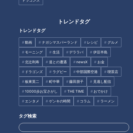
ドラゴンズ
文彦】
トレンドタグ
トレンドタグ
動画
ナガシマスパーランド
レシピ
グルメ
認定マークに注目！女性が働き
やすい企業・職場の見つけ方と
モーニング
生活
デララバ
伊豆半島
笑顔さわやかアナが愛知・豊田
は？
北辻利寿
道との遭遇
newsX
お金
市の『松平まんじゅう』を調
査！ モチモチ感と甘さのバラ
ドラゴンズ
ラグビー
中部国際空港
喫茶店
ンスがたまらない老舗の銘菓！
タグ
板東英二
町中華
藤田朋子
見逃し配信
10000歩お宝さがし
THE TIME
おでかけ
生活
チャント！
エンタメ
ゲンキの時間
コラム
ラーメン
タグ検索