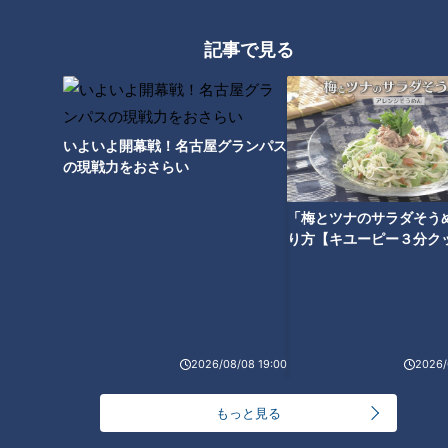
大学のサークルで増える？複数のスポーツを融合さ
せた「ピックルボール」
記事で見る
盛り放題のモーニングが「400円」！？人気すぎて
客殺到 名古屋＆岐阜の「激安モーニング」とは？
3
いよいよ開幕戦！名古屋グランパス
の現戦力をおさらい
300円でパン食べ放題も！？岐阜のおすすめ激安モ
「梅とツナのサラダそう
ーニング３店を紹介！
4
り方【キユーピー３分ク
2
弁当3個で3万円？PayPay会計ミスで店員のひと言
にイラッ
2026/08/08 19:00
2026/
「人を狂わせる魅力がある」道マニア・鹿取茂雄が
惚れ込んだレンガの橋梁とは？未公開の道3選
6
もっと見る