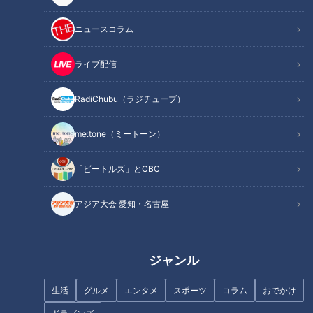
ニュースコラム
この記事を見たあなたへのおすすめ
ライブ配信
RadiChubu（ラジチューブ）
me:tone（ミートーン）
簡単にできる静電気対策！ 3
健康のカギ「腸」の知識を総チ
つのポイントで紹介！
「ビートルズ」とCBC
ェック！
アジア大会 愛知・名古屋
ジャンル
命に関わる危険な「頭痛」の見
生活
グルメ
エンタメ
スポーツ
コラム
おでかけ
医師が実践する夏バテ予防法！
分け方…専門医に学ぶ！タイプ
別頭痛の対処法【ドクター 坂井