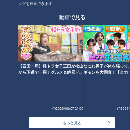
タグを検索できます
動画で見る
【四国一周】軽トラ女子三田が松山
なにわ男子が体を張って
から下道で一周！グルメ＆絶景ドラ
ギモンを大調査！【全力
ランキング
イブ⑳
験部～ナゴヤのギモン、
RANKING
～】
24時間
週間
月間
2026/08/07 21:00
2026/
友廣アナの自転車旅｜愛知・蒲郡市へ！三河湾ぐる
っと125kmの自転車旅！【チャント！特集】
1
もっと見る