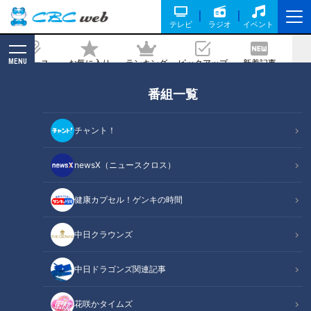
テレビ
ラジオ
イベント
MENU
ニュース
お気に入り
ランキング
ピックアップ
新着記事
CBC MAGAZINE
番組一覧
新生活に使いたい！「電動アシスト自転
車」の選び方！
チャント！
記事に戻る
newsX（ニュースクロス）
健康カプセル！ゲンキの時間
中日クラウンズ
中日ドラゴンズ関連記事
花咲かタイムズ