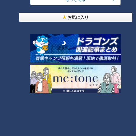
大学のサークルで増える？複数のスポーツを融合さ
せた「ピックルボール」
お気に入り
「糖尿病」夏の食生活に注意！…血糖値スパイクが
起きているサインは？糖尿病の予防・改善法
8
廃墟「玄岳ドライブイン」に特別潜入！静岡県の絶
景ロード「伊豆スカイライン」の歴史と魅力に迫る
9
7
私が新型コロナワクチンを打ちたくない理由 家族
でも“接種回数バラバラ”… 3回目接種どう考える?
10
もっと見る