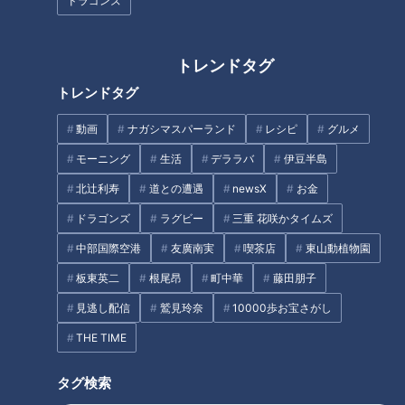
ドラゴンズ
文彦】
トレンドタグ
トレンドタグ
動画
ナガシマスパーランド
レシピ
グルメ
認定マークに注目！女性が働き
やすい企業・職場の見つけ方と
モーニング
生活
デララバ
伊豆半島
笑顔さわやかアナが愛知・豊田
は？
北辻利寿
道との遭遇
newsX
お金
市の『松平まんじゅう』を調
査！ モチモチ感と甘さのバラ
ドラゴンズ
ラグビー
三重 花咲かタイムズ
ンスがたまらない老舗の銘菓！
タグ
中部国際空港
友廣南実
喫茶店
東山動植物園
板東英二
根尾昂
町中華
藤田朋子
生活
チャント！
見逃し配信
鷲見玲奈
10000歩お宝さがし
THE TIME
タグ検索