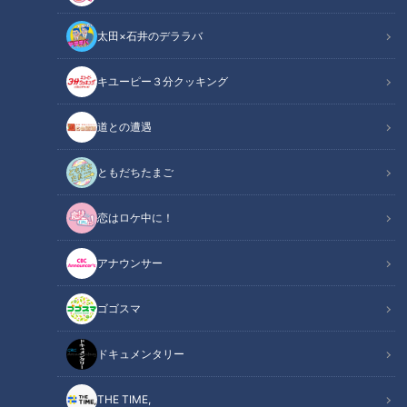
太田×石井のデララバ
キユーピー３分クッキング
CBCテレビ/「チャント！」
道との遭遇
この記事の画像
（全7枚）
ともだちたまご
恋はロケ中に！
アナウンサー
ゴゴスマ
ドキュメンタリー
記事に戻る
THE TIME,