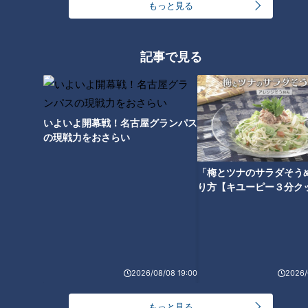
もっと見る
「人を狂わせる魅力がある」道マニア・鹿取茂雄が
惚れ込んだレンガの橋梁とは？未公開の道3選
2
記事で見る
ＣＢＣ小川実桜アナ、呪術廻戦展で痛感した「自分
に一番遠い職業」
いよいよ開幕戦！名古屋グランパス
の現戦力をおさらい
「夏の脳梗塞」熱中症に似ている！？…生死の分か
れ道！経験者から学ぶ“発症時の身体の異変”
4
「梅とツナのサラダそう
り方【キユーピー３分ク
友廣アナの自転車旅｜愛知・蒲郡市へ！三河湾ぐる
っと125kmの自転車旅！【チャント！特集】
3
5
加湿器で肺炎に！？風邪に似た症状「加湿器肺炎」
2026/08/08 19:00
2026/
とは？加湿器の正しい使い方、手入れの仕方を解
6
説！
もっと見る