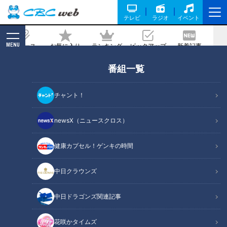
テレビ
ラジオ
イベント
MENU
ニュース
お気に入り
ランキング
ピックアップ
新着記事
CBC MAGAZINE
番組一覧
新生活に使いたい！「電動アシスト自転
車」の選び方！
チャント！
記事に戻る
newsX（ニュースクロス）
健康カプセル！ゲンキの時間
中日クラウンズ
中日ドラゴンズ関連記事
花咲かタイムズ