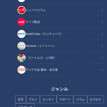
ニュースコラム
この記事を見たあなたへのおすすめ
ライブ配信
RadiChubu（ラジチューブ）
me:tone（ミートーン）
簡単にできる静電気対策！ 3
健康のカギ「腸」の知識を総チ
つのポイントで紹介！
「ビートルズ」とCBC
ェック！
アジア大会 愛知・名古屋
ジャンル
命に関わる危険な「頭痛」の見
生活
グルメ
エンタメ
スポーツ
コラム
おでかけ
医師が実践する夏バテ予防法！
分け方…専門医に学ぶ！タイプ
別頭痛の対処法【ドクター 坂井