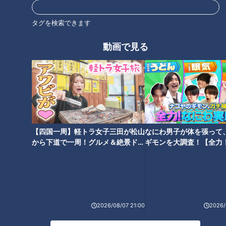
タグを検索できます
動画で見る
ランキング
【四国一周】軽トラ女子三田が松山
なにわ男子が体を張って
RANKING
から下道で一周！グルメ＆絶景ドラ
ギモンを大調査！【全力
イブ⑳
験部～ナゴヤのギモン、
24時間
週間
月間
～】
「名古屋駅のパン屋さんランキング」第2位＆第1位
を発表！食感の秘密は“焼きたてを瞬間冷凍”？「ル
1
2026/08/07 21:00
2026/
シュプレーム」の食パンへのこだわり