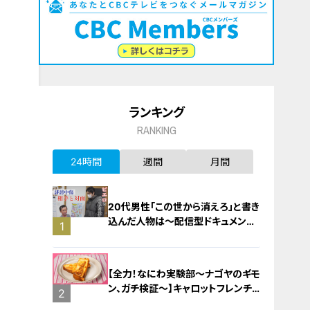
ランキング
RANKING
24時間
週間
月間
20代男性「この世から消えろ」と書き
込んだ人物は～配信型ドキュメンタ
1
リー「ピエロと呼ばれた息子」第１４
０話
【全力！なにわ実験部～ナゴヤのギモ
ン、ガチ検証～】キャロットフレンチ
2
ロースト