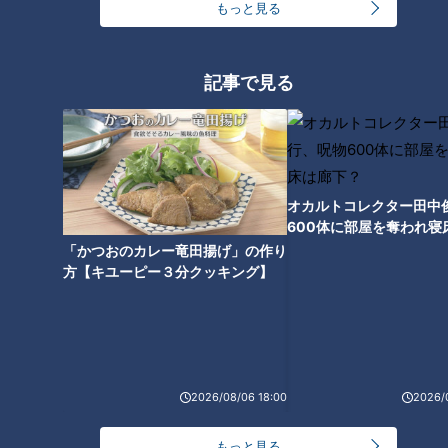
もっと見る
皮膚の難病と闘う～足の痛みと
向き合う中、家族で迎えた誕生
日～配信型ドキュメンタリー
「ピエロと呼ばれた息子」第１
記事で見る
３３話
オカルトコレクター田中
600体に部屋を奪われ寝
下？
「かつおのカレー竜田揚げ」の作り
方【キユーピー３分クッキング】
ランキング
RANKING
2026/08/06 18:00
2026/
24時間
週間
月間
もっと見る