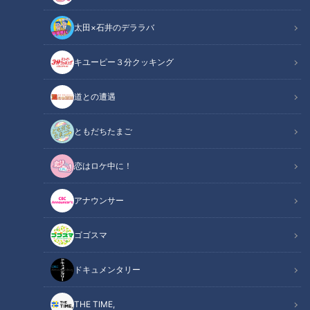
太田×石井のデララバ
キユーピー３分クッキング
皮膚の難病「魚鱗癬」と闘う少年…○○博士に？～配信型ドキュメンタ
道との遭遇
リー「ピエロと呼ばれた息子」第１３９話
ともだちたまご
この記事の画像
（全1枚）
恋はロケ中に！
アナウンサー
ゴゴスマ
記事に戻る
ドキュメンタリー
この記事を見たあなたへのおすすめ
THE TIME,