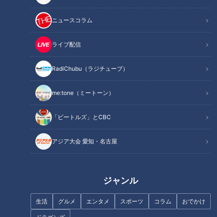
ニュースコラム
ライブ配信
RadiChubu（ラジチューブ）
入学前の心配事は？道化師様魚
【最新話】魚鱗癬は“不快な病名
鱗癬の賀久くんを知る・学ぶ…
だ”という指摘も…濱口家の受け
me:tone（ミートーン）
定期配信型ドキュメンタリー特
止めは？ ～配信型ドキュメン
別編「ピエロと呼ばれた息子」
タリー「ピエロと呼ばれた息
子」第１３５話
「ビートルズ」とCBC
アジア大会 愛知・名古屋
1000円以内で楽しむcoco壱
「ピエロと呼ばれた息子」～道
（ココイチ）トッピング！安く
化師様魚鱗癬との闘い～
ジャンル
美味しくカスタマイズできる
「ちょいトピ」がオススメ！
生活
グルメ
エンタメ
スポーツ
コラム
おでかけ