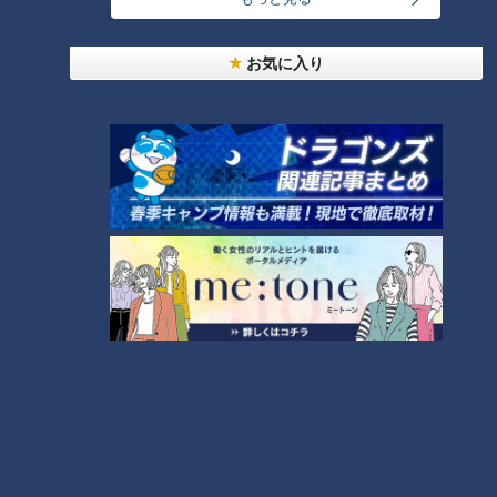
【全力！なにわ実験部～ナゴヤのギモン、ガチ検証
お気に入り
～】しらたきで作った豚バラミンチの油そば
1
「人を狂わせる魅力がある」道マニア・鹿取茂雄が
惚れ込んだレンガの橋梁とは？未公開の道3選
2
友廣アナの自転車旅｜愛知・蒲郡市へ！三河湾ぐる
っと125kmの自転車旅！【チャント！特集】
3
【全力！なにわ実験部～ナゴヤのギモン、ガチ検証
～】にんじんプリン
4
今年も開催！「あったらいいな」をみんなで考える
小学生向けワークショップを大府市で開催
5