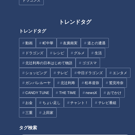
ドラゴンズ
トレンドタグ
【前例のない手術】難病・道化
【ピエロの父】笑いが絶えない
トレンドタグ
師様魚鱗癬と闘う大学生に聞
家族の日常…定期配信型ドキュ
く、手術の理由とその後…配信
メンタリー「ピエロと呼ばれた
動画
町中華
友廣南実
道との遭遇
型ドキュメンタリー「ピエロと
息子」第６８話
ドラゴンズ
レシピ
グルメ
生活
タグ
呼ばれた息子」第114話
北辻利寿の日本はじめて物語
ゴゴスマ
動画
ドキュメンタリー
WEB限定
ショッピング
テレビ
中日ドラゴンズ
エンタメ
ピエロと呼ばれた息子
ガンバレルーヤ
北辻利寿
松本道弥
鷲見玲奈
CANDY TUNE
THE TIME
newsX
おでかけ
お金
ちょい足し
チャント！
テレビ番組
オススメ関連コンテンツ
三重
上田家
タグ検索