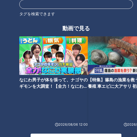
タグを検索できます
魚鱗癬の会でピアノ演奏…「が
魚鱗癬の病名変更 患者や家族の
んばろう。がく」テーマソング
受け止めは？ ～配信型ドキュ
動画で見る
～配信型ドキュメンタリー「ピ
メンタリー「ピエロと呼ばれた
エロと呼ばれた息子」第１３７
息子」第１３６話
話
なにわ男子が体を張って、ナゴヤの
【特集】篠島の漁業を救
【最新話】魚鱗癬は“不快な病名
もうすぐ３年生！大きくなって
ギモンを大調査！【全力！なにわ実
養殖 車エビに大アサリ 
だ”という指摘も…濱口家の受け
剥がれる皮膚の量も…～配信型
験部～ナゴヤのギモン、ガチ検証
【newsX】
止めは？ ～配信型ドキュメン
ドキュメンタリー「ピエロと呼
～】
タリー「ピエロと呼ばれた息
ばれた息子」第１３４話
子」第１３５話
2026/08/06 12:00
2026/