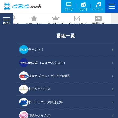
テレビ
ラジオ
イベント
MENU
ニュース
お気に入り
ランキング
ピックアップ
新着記事
CBC MAGAZINE
番組一覧
皮膚の難病「魚鱗癬」と闘う少年…○○
博士に？～配信型ドキュメンタリー「ピ
チャント！
エロと呼ばれた息子」第１３９話
newsX（ニュースクロス）
記事に戻る
健康カプセル！ゲンキの時間
中日クラウンズ
中日ドラゴンズ関連記事
花咲かタイムズ