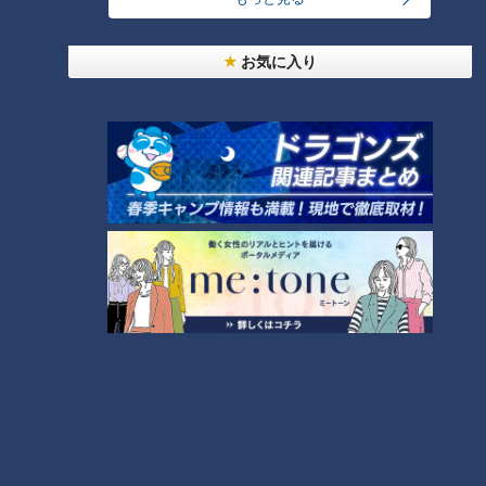
ＣＢＣ小川実桜アナ、呪術廻戦展で痛感した「自分
お気に入り
に一番遠い職業」
大学のサークルで増える？複数のスポーツを融合さ
せた「ピックルボール」
友廣アナの自転車旅｜愛知・蒲郡市へ！三河湾ぐる
っと125kmの自転車旅！【チャント！特集】
1
3
「人を狂わせる魅力がある」道マニア・鹿取茂雄が
惚れ込んだレンガの橋梁とは？未公開の道3選
4
2
「名古屋駅のパン屋さんランキング」第2位＆第1位
を発表！食感の秘密は“焼きたてを瞬間冷凍”？「ル
5