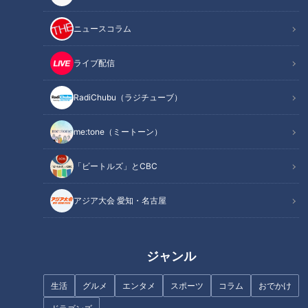
ニュースコラム
ライブ配信
RadiChubu（ラジチューブ）
20歳の魚鱗癬と闘う女性‥成人
【2023年】いよいよ小学校入
式を迎えた今、思うこと～定期
学！ことしも配信を続けます～
me:tone（ミートーン）
配信型ドキュメンタリー「ピエ
定期配信型ドキュメンタリー
ロと呼ばれた息子」第86話
「ピエロと呼ばれた息子」第84
話
「ビートルズ」とCBC
アジア大会 愛知・名古屋
難病・道化師様魚鱗癬と闘う父
1時間に１度のペースで襲ってく
と子の物語～定期配信型ドキュ
る…取材した日、皮膚の状態は
ジャンル
メンタリー「ピエロと呼ばれた
【とても悪い】‥難病・道化師
息子」第75話
様魚鱗癬 ～配信型ドキュメン
生活
グルメ
エンタメ
スポーツ
コラム
おでかけ
タリー「ピエロと呼ばれた息