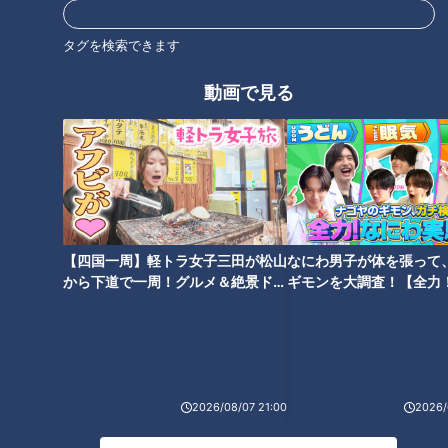
タグを検索できます
【前の動画】【皮膚の難病と闘
【誹謗中傷】訴訟費用は１００
う家族の日常】たくさん食べて
万円‥回収の見込みなくても犯
動画で見る
育った場所とは…配信型ドキュ
人を捜す理由は？ 難病・道化師
メンタリー「ピエロと呼ばれた
様魚鱗癬 ～配信型ドキュメン
息子」第110話
タリー「ピエロと呼ばれた息
子」第109話
【四国一周】軽トラ女子三田が松山
なにわ男子が体を張って
1時間に１度のペースで襲ってく
皮膚の難病・道化師様魚鱗癬
から下道で一周！グルメ＆絶景ドラ
ギモンを大調査！【全力
る…取材した日、皮膚の状態は
生まれつき目が見えにくい中、
イブ⑳
験部～ナゴヤのギモン、
【とても悪い】‥難病・道化師
勉強どうする？～配信型ドキュ
～】
様魚鱗癬 ～配信型ドキュメン
メンタリー「ピエロと呼ばれた
タリー「ピエロと呼ばれた息
息子」第107話
子」第108話
2026/08/07 21:00
2026/