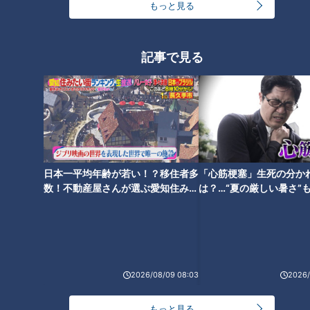
もっと見る
難病の子どもを持つ親は働きづ
らい？身体のケアに追われる
日々～配信型ドキュメンタリー
「ピエロと呼ばれた息子」第
記事で見る
106話
日本一平均年齢が若い！？移住者多
「心筋梗塞」生死の分か
数！不動産屋さんが選ぶ愛知住みた
は？…“夏の厳しい暑さ”
い街ランキング1位は？
に！発症前のキケンなサ
法
ランキング
RANKING
2026/08/09 08:03
2026/
24時間
週間
月間
もっと見る