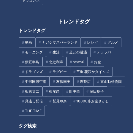
ドラゴンズ
子」第108話
トレンドタグ
友人宅でバーベキュー！道化師
「ピエロと呼ばれた息子」～道
トレンドタグ
様魚鱗癬を知っている安心感と
化師様魚鱗癬との闘い～
は。～定期配信型ドキュメンタ
動画
ナガシマスパーランド
レシピ
グルメ
リー「ピエロと呼ばれた息子」
モーニング
生活
道との遭遇
デララバ
タグ
第７１話
伊豆半島
北辻利寿
newsX
お金
動画
ドキュメンタリー
WEB限定
ドラゴンズ
ラグビー
三重 花咲かタイムズ
ピエロと呼ばれた息子
中部国際空港
友廣南実
喫茶店
東山動植物園
板東英二
根尾昂
町中華
藤田朋子
見逃し配信
鷲見玲奈
10000歩お宝さがし
オススメ関連コンテンツ
THE TIME
タグ検索