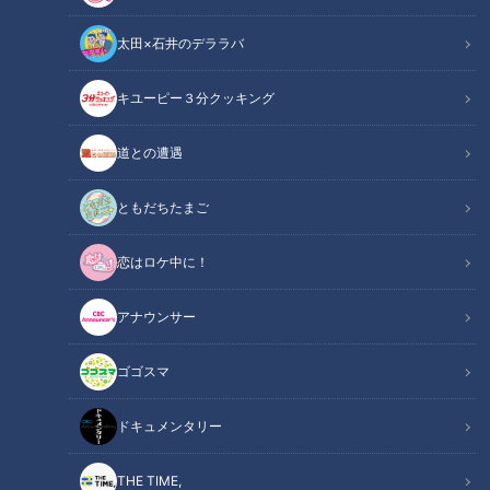
太田×石井のデララバ
キユーピー３分クッキング
誰もが生きやすくなる世の中とは…賀久くんから学ぶ配信型ドキュメン
道との遭遇
タリー「ピエロと呼ばれた息子」第111話
ともだちたまご
この記事の画像
（全1枚）
恋はロケ中に！
アナウンサー
ゴゴスマ
記事に戻る
ドキュメンタリー
この記事を見たあなたへのおすすめ
THE TIME,