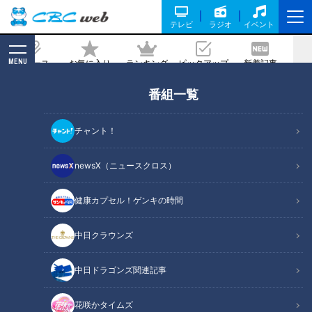
テレビ
ラジオ
イベント
MENU
ニュース
お気に入り
ランキング
ピックアップ
新着記事
CBC MAGAZINE
番組一覧
誰もが生きやすくなる世の中とは…賀久
くんから学ぶ配信型ドキュメンタリー
チャント！
「ピエロと呼ばれた息子」第111話
newsX（ニュースクロス）
記事に戻る
健康カプセル！ゲンキの時間
中日クラウンズ
中日ドラゴンズ関連記事
花咲かタイムズ