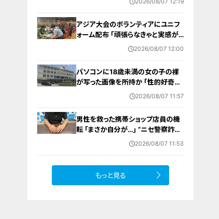
2026/08/07 12:19
和祈念式典で誓う
アジア大会のボランティアにユニフ
ォーム配布 ｢頑張らなきゃと実感が
湧いた｣ 名古屋･中区の愛知県体育
2026/08/07 12:00
館
パソコンに18歳未満の女の子の裸
が写った画像を所持か ｢性的好奇心
を満たす目的｣ 小学校講師の38歳
2026/08/07 11:57
男を逮捕 自宅からはAIで生成したと
みられる性的画像も
男性を救った携帯ショップ店員の機
転 ｢まさか自分が…｣ “ニセ警察詐
欺”を間一髪で防ぐ 被害者が語る事
2026/08/07 11:53
件の一部始終
もっと見る