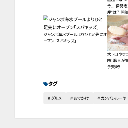
今… 伊勢志
産”は？ 開
の賢島
ジャンボ海水プールよりひと足先にオ
ープン「スパキッズ」
大トロやウ
題！職人が
チ贅沢！
タグ
グルメ
おでかけ
ガンバレルーヤ