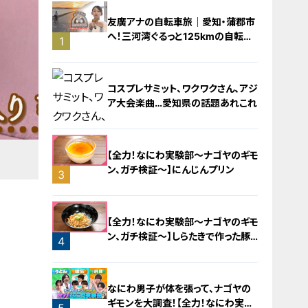
友廣アナの自転車旅｜愛知・蒲郡市
へ！三河湾ぐるっと125kmの自転車
1
旅！【チャント！特集】
コスプレサミット、ワクワクさん、アジ
ア大会楽曲…愛知県の話題あれこれ
【全力！なにわ実験部～ナゴヤのギモ
ン、ガチ検証～】にんじんプリン
3
2
【全力！なにわ実験部～ナゴヤのギモ
ン、ガチ検証～】しらたきで作った豚
4
バラミンチの油そば
なにわ男子が体を張って、ナゴヤの
ギモンを大調査！【全力！なにわ実験
5