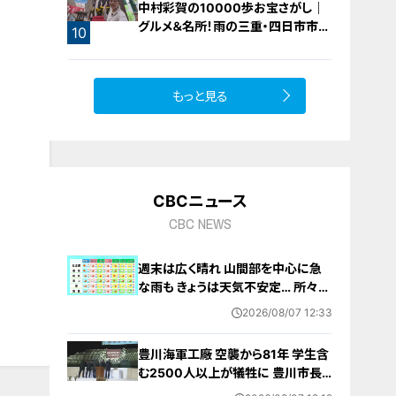
中村彩賀の10000歩お宝さがし｜
グルメ＆名所！雨の三重・四日市市で
10
お宝探し【チャント！特集】
もっと見る
CBCニュース
CBC NEWS
週末は広く晴れ 山間部を中心に急
な雨も きょうは天気不安定… 所々で
雨予想 愛知･名古屋･岐阜･三重の天
2026/08/07 12:33
気予報（8/7 昼）
豊川海軍工廠 空襲から81年 学生含
む2500人以上が犠牲に 豊川市長
｢恒久平和に向けて全力を尽くす｣ 平