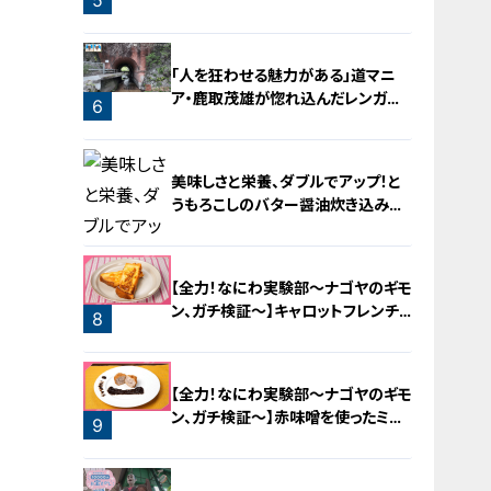
部～ナゴヤのギモン、ガチ検証～】
「人を狂わせる魅力がある」道マニ
ア・鹿取茂雄が惚れ込んだレンガの
6
橋梁とは？未公開の道3選
美味しさと栄養、ダブルでアップ！と
うもろこしのバター醤油炊き込みご
飯
【全力！なにわ実験部～ナゴヤのギモ
ン、ガチ検証～】キャロットフレンチ
8
ロースト
7
【全力！なにわ実験部～ナゴヤのギモ
ン、ガチ検証～】赤味噌を使ったミル
9
フィーユ味噌トンカツ