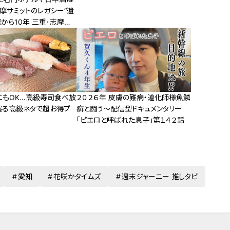
摩サミットのレガシー“遺
催から10年 三重･志摩市
ニもOK…高級寿司食べ放
２０２６年 皮膚の難病・道化師様魚鱗
握る高級ネタで超お得プ
癬と闘う～配信型ドキュメンタリー
「ピエロと呼ばれた息子」第１４２話
愛知
花咲かタイムズ
週末ジャーニー 推しタビ