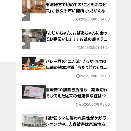
東海地方で初めての「こどもホスピ
ス」が長久手市に開所 小児がんなど
重い病気の子どもと家族を支える施
2026/08/08 14:03
設 利用料は無料 愛知の「長久手の
おうち」
「おじいちゃん、おばあちゃんに会っ
てお手伝いします」 お盆の帰省ラッ
シュが本格化 東海道新幹線下りがピ
2026/08/08 13:24
ーク 名古屋駅も家族連れらで朝から
混雑
バレー界の“二刀流” きっかけは10
年前の熊本地震 ｢当たり前じゃなか
った｣ オフシーズンゼロの過酷スケ
2026/08/08 13:00
ジュール 異例の道を進むワケ【アジ
ア大会 愛知･名古屋2026】
医療費10割自己負担も… 期限切れ
でも使えた従来の健康保険証はつい
に終了 8月以降起こりうるマイナ保
2026/08/08 08:00
険証の“落とし穴” 注意すべき2つの
有効期限
【速報】クマに襲われ男性がケガ ラ
ンニング中…人身被害は東海地方で
今シーズン初めて 岐阜県高山市