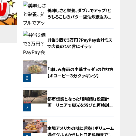
2
美味しさと栄養、ダブルでアップ！と
うもろこしのバター醤油炊き込みご
飯
弁当3個で3万円？PayPay会計ミス
で店員のひと言にイラッ
4
「味しみ春雨の中華サラダ」の作り方
【キユーピー３分クッキング】
6
5
都市伝説となった「柳橋駅」設置計
画 リニアで脚光を浴びた再検討の
7
機運
本場アメリカの味に舌鼓！ボリューム
満点グルメからレトロ史料館まで！