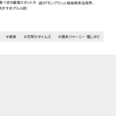
食べ歩き最強スポット大
店の『モンブラン』！岐阜県多治見市の
おすすめグルメ店！
一番おいしいものを探す旅
岐阜
花咲かタイムズ
週末ジャーニー 推しタビ