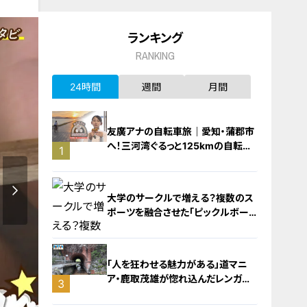
ランキング
RANKING
24時間
週間
月間
友廣アナの自転車旅｜愛知・蒲郡市
へ！三河湾ぐるっと125kmの自転車
1
旅！【チャント！特集】
大学のサークルで増える？複数のス
ポーツを融合させた「ピックルボー
ル」
「人を狂わせる魅力がある」道マニ
ア・鹿取茂雄が惚れ込んだレンガの
3
橋梁とは？未公開の道3選