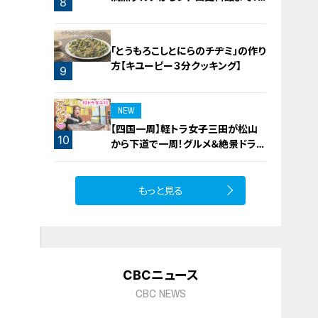
8
愛知・東海市の感動スポット3選
「とうもろこしとにらのチヂミ」の作り
方【キユーピー３分クッキング】
9
NEW
【四国一周】軽トラ女子三田が松山
10
から下道で一周！グルメ＆絶景ドライ
ブ⑳
もっと見る
CBCニュース
CBC NEWS