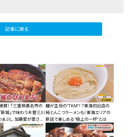
記事に戻る
絶賛！？三重県桑名市の
麺が主役の“TKM”！？東海初出店の
『新城』で味わう木曽三川
純とんこつラーメンも！東海エリアの
つまぶし 加藤愛が愛され
新店で楽しめる“極上の一杯”とは
底調査