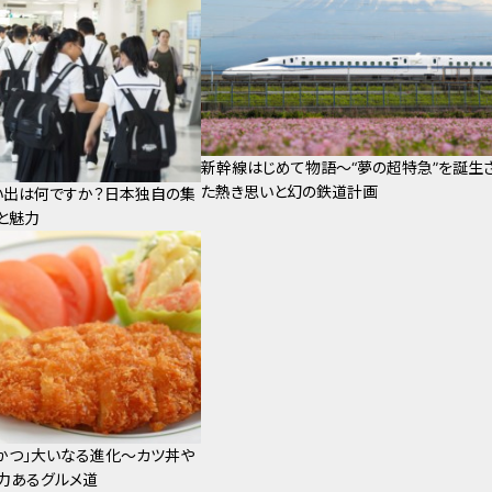
新幹線はじめて物語～“夢の超特急”を誕生
た熱き思いと幻の鉄道計画
い出は何ですか？日本独自の集
と魅力
かつ」大いなる進化～カツ丼や
力あるグルメ道