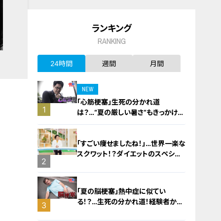
ランキング
RANKING
24時間
週間
月間
NEW
「心筋梗塞」生死の分かれ道
1
は？…“夏の厳しい暑さ”もきっかけ
に！発症前のキケンなサインと対処
法
「すごい痩せましたね！」…世界一楽な
スクワット！？ダイエットのスペシャ
2
リストに学ぶ「無理なくやせる方法」
「夏の脳梗塞」熱中症に似てい
る！？…生死の分かれ道！経験者から
3
学ぶ“発症時の身体の異変”