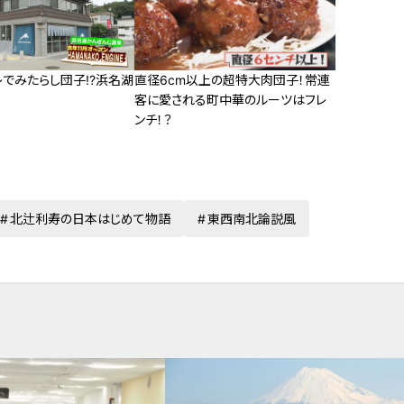
レでみたらし団子!?浜名湖
直径6cm以上の超特大肉団子！常連
客に愛される町中華のルーツはフレ
ンチ！？
北辻利寿の日本はじめて物語
東西南北論説風