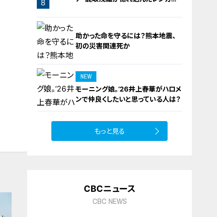
7
8
橋梁とは？未公開の道3選
助かった命を守るには？熊本地震、
初の災害関連死か
NEW
モーニング娘。‘26井上春華がハロメ
9
ンで仲良くしたいと思っている人は？
もっと見る
10
CBCニュース
CBC NEWS