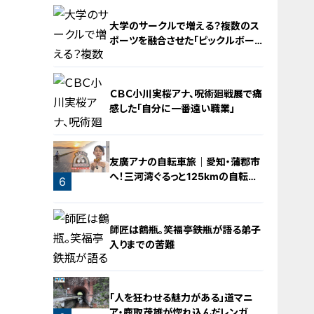
大学のサークルで増える？複数のス
ポーツを融合させた「ピックルボー
ル」
ＣＢＣ小川実桜アナ、呪術廻戦展で痛
感した「自分に一番遠い職業」
4
友廣アナの自転車旅｜愛知・蒲郡市
へ！三河湾ぐるっと125kmの自転車
6
旅！【チャント！特集】
5
師匠は鶴瓶。笑福亭鉄瓶が語る弟子
入りまでの苦難
「人を狂わせる魅力がある」道マニ
ア・鹿取茂雄が惚れ込んだレンガの