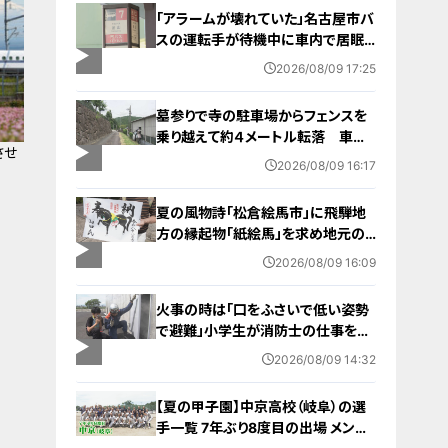
「アラームが壊れていた」名古屋市バ
スの運転手が待機中に車内で居眠
り 47分遅れで運行 金山～妙見
2026/08/09 17:25
町
墓参りで寺の駐車場からフェンスを
乗り越えて約４メートル転落 車に
させ
乗っていた家族３人けが 岐阜・山
2026/08/09 16:17
県市
夏の風物詩「松倉絵馬市」に飛騨地
方の縁起物「紙絵馬」を求め地元の
人や観光客が訪れる 幸せが駆け込
2026/08/09 16:09
むように
火事の時は「口をふさいで低い姿勢
で避難」小学生が消防士の仕事を体
験 三重・津市
2026/08/09 14:32
【夏の甲子園】中京高校（岐阜）の選
手一覧 7年ぶり8度目の出場 メンバ