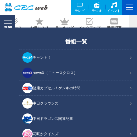
テレビ
ラジオ
イベント
MENU
ニュース
お気に入り
ランキング
ピックアップ
新着記事
CBC MAGAZINE
番組一覧
国産「長靴」は魚河岸で生まれた！“滑
りにくい靴底”のヒントをくれた驚きの
チャント！
生き物
newsX（ニュースクロス）
記事に戻る
健康カプセル！ゲンキの時間
中日クラウンズ
中日ドラゴンズ関連記事
花咲かタイムズ