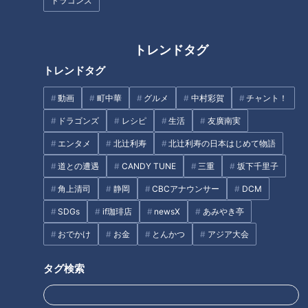
ドラゴンズ
トレンドタグ
トレンドタグ
激ウマ味噌ダレの鉄板焼きに
鉄道の忘れ物市で“激安お宝”ゲ
「うますぎる…」春にぴったり
ット！？人情あふれる大盛況イ
動画
町中華
グルメ
中村彩賀
チャント！
な“つきたて餅スイーツ”も 愛知
ベント「覚王山日泰寺の縁日」
ドラゴンズ
レシピ
生活
友廣南実
県岡崎市のオススメスポットと
へ潜入レポート
は
エンタメ
北辻利寿
北辻利寿の日本はじめて物語
道との遭遇
CANDY TUNE
三重
坂下千里子
角上清司
静岡
CBCアナウンサー
DCM
SDGs
if珈琲店
newsX
あみやき亭
家計の味方！地域密着型スーパ
CBC若狭アナが「かき氷街道」
ーが驚きの格安価格を実現して
を大移動？ 個性豊かな絶品か
おでかけ
お金
とんかつ
アジア大会
いる理由
き氷を紹介！
タグ検索