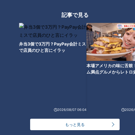
記事で見る
弁当3個で3万円？PayPay会計ミス
ランキング
で店員のひと言にイラッ
RANKING
本場アメリカの味に舌鼓
24時間
週間
月間
ム満点グルメからレトロ
で！愛知・東海市の感動
選
20代男性「この世から消えろ」と書き込んだ人物
は～配信型ドキュメンタリー「ピエロと呼ばれた息
1
子」第１４０話
2026/08/07 06:04
2026/
【全力！なにわ実験部～ナゴヤのギモン、ガチ検証
～】キャロットフレンチロースト
2
もっと見る