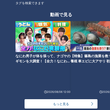
タグを検索できます
動画で見る
CBC若狭アナが人魚姫「ワカエ
「厚揚げと豚肉の梅煮」の作り
ル」に？マーメイドスイムに挑
方【キユーピー３分クッキン
戦！水中でおしゃべり封印リポ
グ】
ート！
タグ
北辻利寿
コラム
北辻利寿の日本はじめて物語
なにわ男子が体を張って、ナゴヤの
【特集】篠島の漁業を救
東西南北論説風
長靴
ギモンを大調査！【全力！なにわ実
養殖 車エビに大アサリ 
験部～ナゴヤのギモン、ガチ検証
【newsX】
～】
2026/08/06 12:00
2026/
もっと見る