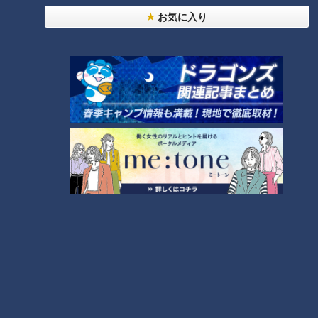
もっと見る
お気に入り
CBCニュース
CBC NEWS
小学校講師の男(38)を児童ポルノ所持の疑いで逮
捕 三重県
2026/08/06 23:18
災害時の“最後の手段” 車中泊避難で気をつけること
愛知･豊田市は4年前からマニュアル作成 最悪の場
合死に至る｢エコノミークラス症候群｣にならないた
2026/08/06 19:14
めに
トヨタ 台風13号接近で国内9工場で7日の稼働停止
｢海上輸送への影響を踏まえ判断｣ 夏季連休明けの
17日から再開予定
2026/08/06 19:06
学習塾で10代男性を救急搬送 大量の汗に嘔吐… 熱