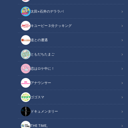
太田×石井のデララバ
キユーピー３分クッキング
道との遭遇
ともだちたまご
恋はロケ中に！
アナウンサー
ゴゴスマ
ドキュメンタリー
THE TIME,