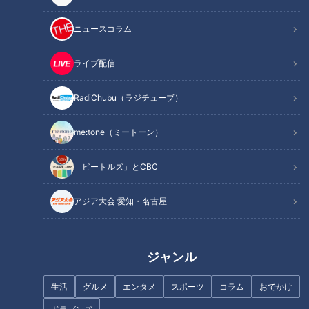
「黒長靴「白底付大長」」提供：有限会社 伊藤ウロコ
ニュースコラム
この記事の画像
（全6枚）
ライブ配信
RadiChubu（ラジチューブ）
me:tone（ミートーン）
「ビートルズ」とCBC
アジア大会 愛知・名古屋
記事に戻る
ジャンル
この記事を見たあなたへのおすすめ
生活
グルメ
エンタメ
スポーツ
コラム
おでかけ