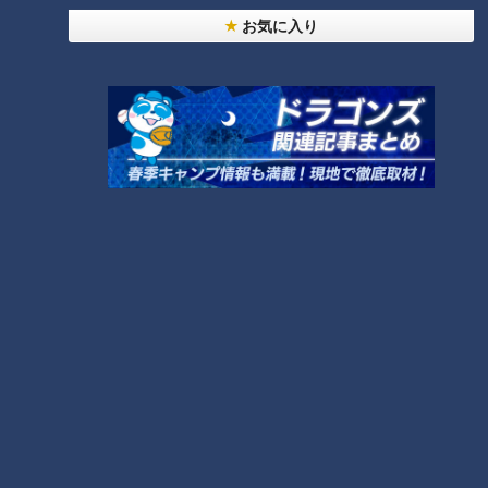
お気に入り
「人を狂わせる魅力がある」道マニア・鹿取茂雄が
惚れ込んだレンガの橋梁とは？未公開の道3選
6
中村彩賀の10000歩お宝さがし｜グルメ＆名所！
雨の三重・四日市市でお宝探し【チャント！特集】
7
廃墟「玄岳ドライブイン」に特別潜入！静岡県の絶
景ロード「伊豆スカイライン」の歴史と魅力に迫る
8
コスプレサミット、ワクワクさん、アジア大会楽
曲…愛知県の話題あれこれ
【全力！なにわ実験部～ナゴヤのギモン、ガチ検証
～】にんじん入りポテトサラダ
10