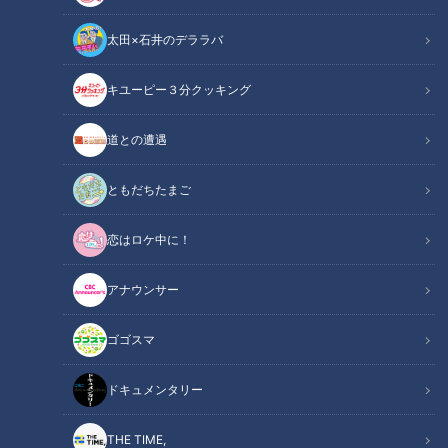
太田×石井のデララバ
キユーピー３分クッキング
道との遭遇
「豊洲市場での店舗」提供：有限会社 伊藤ウロコ
ともだちたまご
この記事の画像
（全6枚）
恋はロケ中に！
アナウンサー
ゴゴスマ
ドキュメンタリー
THE TIME,