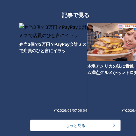
友廣アナの自転車旅｜愛知・蒲郡市へ！三河湾ぐる
記事で見る
っと125kmの自転車旅！【チャント！特集】
1
【全力！なにわ実験部～ナゴヤのギモン、ガチ検証
弁当3個で3万円？PayPay会計ミス
～】にんじんプリン
2
で店員のひと言にイラッ
本場アメリカの味に舌鼓
【全力！なにわ実験部～ナゴヤのギモン、ガチ検証
ム満点グルメからレトロ
～】しらたきで作った豚バラミンチの油そば
3
で！愛知・東海市の感動
選
【全力！なにわ実験部～ナゴヤのギモン、ガチ検証
～】赤味噌を使ったミルフィーユ味噌トンカツ
4
2026/08/07 06:04
2026/
【全力！なにわ実験部～ナゴヤのギモン、ガチ検証
もっと見る
～】キャロットフレンチロースト
5