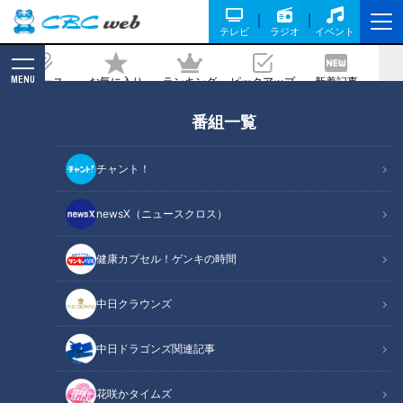
テレビ
ラジオ
イベント
MENU
ニュース
お気に入り
ランキング
ピックアップ
新着記事
CBC MAGAZINE
番組一覧
国産「長靴」は魚河岸で生まれた！“滑
りにくい靴底”のヒントをくれた驚きの
チャント！
生き物
newsX（ニュースクロス）
記事に戻る
健康カプセル！ゲンキの時間
中日クラウンズ
中日ドラゴンズ関連記事
花咲かタイムズ