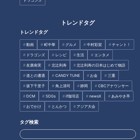
ドラゴンズ
井端しゃべりのモットーも好球
必打！ルーキー解説吉見へアド
ガンバレルーヤが堪能！岐阜・
バイス！“言葉を選ばず、言いた
トレンドタグ
揖斐川町の薬草カフェのせいろ
いことは言え！”
トレンドタグ
蒸し！絶景カフェ＆温泉付きヴ
ィラも満喫！
動画
町中華
グルメ
中村彩賀
チャント！
ドラゴンズ
レシピ
生活
エンタメ
友廣南実
北辻利寿
北辻利寿の日本はじめて物語
道との遭遇
CANDY TUNE
お金
三重
7年連続Bクラスから優勝を狙う
「鮭ときのこのチャウダー」の
坂下千里子
角上清司
静岡
CBCアナウンサー
ドラゴンズへ 井端弘和が打順
作り方【キユーピー３分クッキ
の秘策を提言！
ング】
DCM
SDGs
if珈琲店
newsX
あみやき亭
おでかけ
とんかつ
アジア大会
タグ
タグ検索
北辻利寿
コラム
北辻利寿の日本はじめて物語
東西南北論説風
長靴