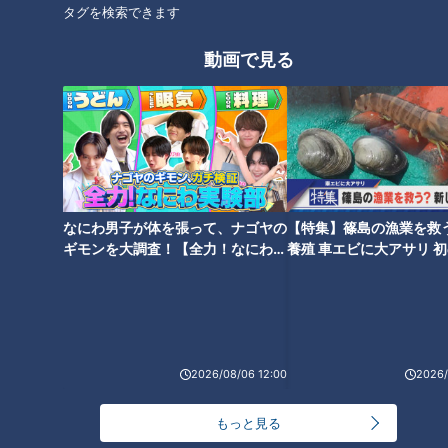
タグを検索できます
動画で見る
なにわ男子が体を張って、ナゴヤの
【特集】篠島の漁業を救
ギモンを大調査！【全力！なにわ実
養殖 車エビに大アサリ 
験部～ナゴヤのギモン、ガチ検証
【newsX】
～】
ランキング
2026/08/06 12:00
2026/
RANKING
24時間
週間
月間
もっと見る