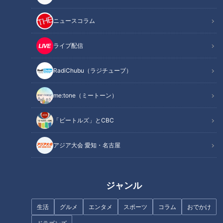
ニュースコラム
記事に戻る
ライブ配信
この記事を見たあなたへのおすすめ
RadiChubu（ラジチューブ）
me:tone（ミートーン）
「ビートルズ」とCBC
ほぼ名古屋市・尾頭橋だけ愛さ
岐阜にマチュピチュが！？非日
アジア大会 愛知・名古屋
れフード『不朽最中』をいただ
常を味わえる町、岐阜・揖斐川
きます！【チャント！】
町周辺を、あのお笑いクイーン
がぶらり旅
ジャンル
生活
グルメ
エンタメ
スポーツ
コラム
おでかけ