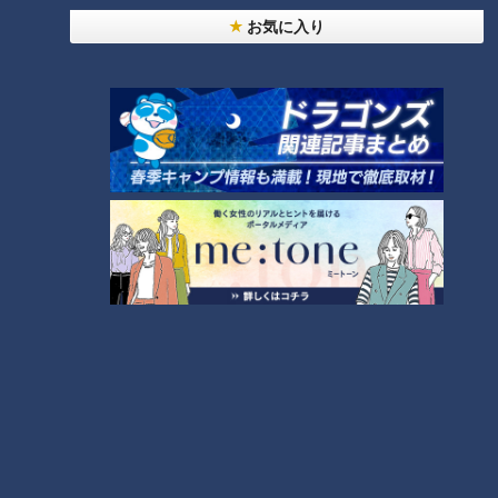
【全力！なにわ実験部～ナゴヤのギモン、ガチ検証
お気に入り
～】赤味噌を使ったミルフィーユ味噌トンカツ
4
【全力！なにわ実験部～ナゴヤのギモン、ガチ検証
～】キャロットフレンチロースト
5
「人を狂わせる魅力がある」道マニア・鹿取茂雄が
惚れ込んだレンガの橋梁とは？未公開の道3選
6
中村彩賀の10000歩お宝さがし｜グルメ＆名所！
雨の三重・四日市市でお宝探し【チャント！特集】
7
廃墟「玄岳ドライブイン」に特別潜入！静岡県の絶
景ロード「伊豆スカイライン」の歴史と魅力に迫る
8