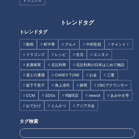
ドラゴンズ
きます！【チャント！】
町周辺を、あのお笑いクイーン
がぶらり旅
トレンドタグ
トレンドタグ
動画
町中華
グルメ
中村彩賀
チャント！
井端しゃべりのモットーも好球
ドラゴンズ
レシピ
生活
エンタメ
必打！ルーキー解説吉見へアド
友廣南実
北辻利寿
北辻利寿の日本はじめて物語
ガンバレルーヤが堪能！岐阜・
バイス！“言葉を選ばず、言いた
揖斐川町の薬草カフェのせいろ
いことは言え！”
道との遭遇
CANDY TUNE
お金
三重
蒸し！絶景カフェ＆温泉付きヴ
坂下千里子
角上清司
静岡
CBCアナウンサー
ィラも満喫！
DCM
SDGs
if珈琲店
newsX
あみやき亭
おでかけ
とんかつ
アジア大会
タグ検索
7年連続Bクラスから優勝を狙う
「鮭ときのこのチャウダー」の
ドラゴンズへ 井端弘和が打順
作り方【キユーピー３分クッキ