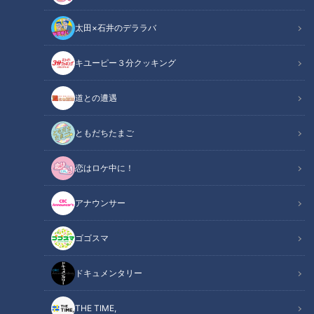
太田×石井のデララバ
キユーピー３分クッキング
道との遭遇
ともだちたまご
恋はロケ中に！
アナウンサー
「柔らかさのチェック」提供：有限会社 伊藤ウロコ
ゴゴスマ
この記事の画像
（全6枚）
ドキュメンタリー
THE TIME,