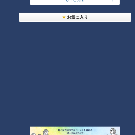
RANKING
24時間
週間
月間
お気に入り
【全力！なにわ実験部～ナゴヤのギモン、ガチ検証
～】しらたきで作った豚バラミンチの油そば
1
「人を狂わせる魅力がある」道マニア・鹿取茂雄が
惚れ込んだレンガの橋梁とは？未公開の道3選
2
友廣アナの自転車旅｜愛知・蒲郡市へ！三河湾ぐる
っと125kmの自転車旅！【チャント！特集】
3
【全力！なにわ実験部～ナゴヤのギモン、ガチ検証
～】にんじんプリン
4