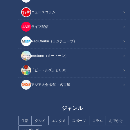
ニュースコラム
ライブ配信
心臓が太る！？TGCVとは？
健診の素朴なギモン がんの内
【なるほどドクター】
視鏡検査【なるほどドクター】
RadiChubu（ラジチューブ）
me:tone（ミートーン）
「ビートルズ」とCBC
突然 顔が痛くなる！？三叉神
体内で「腎臓」を育てる！？再
アジア大会 愛知・名古屋
経痛とは【なるほどドクター】
生医療の最先端...「eGFR」って
なに？腎臓病の真実
ジャンル
生活
グルメ
エンタメ
スポーツ
コラム
おでかけ