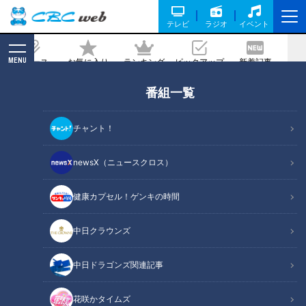
テレビ
ラジオ
イベント
MENU
ニュース
お気に入り
ランキング
ピックアップ
新着記事
CBC MAGAZINE
番組一覧
手や頭のふるえは治せる！？【なるほど
ドクター】
チャント！
記事に戻る
newsX（ニュースクロス）
健康カプセル！ゲンキの時間
中日クラウンズ
中日ドラゴンズ関連記事
花咲かタイムズ