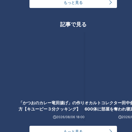
もっと見る
記事で見る
オカルトコレクター田中
600体に部屋を奪われ寝
下？
「かつおのカレー竜田揚げ」の作り
方【キユーピー３分クッキング】
2026/08/06 18:00
2026/
ランキング
もっと見る