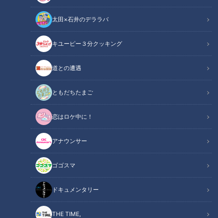
太田×石井のデララバ
キユーピー３分クッキング
手や頭のふるえは治せる！？【なるほどドクター】
道との遭遇
この記事の画像
（全1枚）
ともだちたまご
恋はロケ中に！
アナウンサー
記事に戻る
ゴゴスマ
この記事を見たあなたへのおすすめ
ドキュメンタリー
THE TIME,