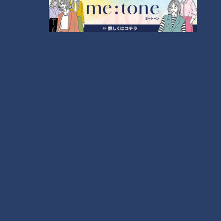
今年も開催！「あったらいいな」をみんなで考える
小学生向けワークショップを大府市で開催
5
【全力！なにわ実験部～ナゴヤのギモン、ガチ検証
～】キャロットフレンチロースト
6
【全力！なにわ実験部～ナゴヤのギモン、ガチ検証
～】大橋特製お好み焼き
7
【全力！なにわ実験部～ナゴヤのギモン、ガチ検証
～】赤味噌を使ったミルフィーユ味噌トンカツ
8
【特集】名古屋の堀川を木曽川の水で清流に “木曽
川導水”なぜ16年ぶり？【newsX】
9