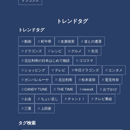
ドラゴンズ
高齢化社会の救世主か！？ マ
老け見えの原因は手にあり！？
ヂラブ、介護業界を託せる高校
手荒れ撃退完全マニュアル
生たちに出会う！愛知県江南市
トレンドタグ
『古知野高校』福祉科
トレンドタグ
タグ
動画
町中華
友廣南実
道との遭遇
動画
生活
健康
水城あやの
ドラゴンズ
レシピ
グルメ
生活
北辻利寿の日本はじめて物語
ゴゴスマ
ショッピング
テレビ
中日ドラゴンズ
エンタメ
オススメ関連コンテンツ
ガンバレルーヤ
北辻利寿
松本道弥
鷲見玲奈
CANDY TUNE
THE TIME
newsX
おでかけ
お金
ちょい足し
チャント！
テレビ番組
三重
上田家
健診の素朴なギモン がんの内
突然 顔が痛くなる！？三叉神
タグ検索
視鏡検査【なるほどドクター】
経痛とは【なるほどドクター】