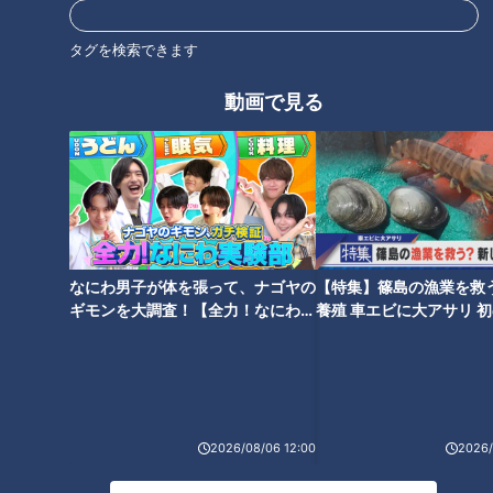
タグを検索できます
動画で見る
糖尿病は夏に悪化しやすい！？
夏、命の危険も！？急性腎障害
糖尿病と人工透析【チャン
とは【チャント！】
ト！】
なにわ男子が体を張って、ナゴヤの
【特集】篠島の漁業を救
ギモンを大調査！【全力！なにわ実
養殖 車エビに大アサリ 
験部～ナゴヤのギモン、ガチ検証
【newsX】
～】
痛風は特に夏に起きやすい！？
【チャント！】
2026/08/06 12:00
2026/