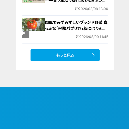
手一覧 7年ぶり8度目の出場 メンバ
ー・出身中学・特徴は？高校野球
2026/08/09 13:00
肉厚でみずみずしいブランド野菜 真
っ赤な「飛騨パプリカ」秋にはりんご
のように甘い 岐阜・高山市の東農
2026/08/09 11:45
園では1日5000個収穫中
もっと見る