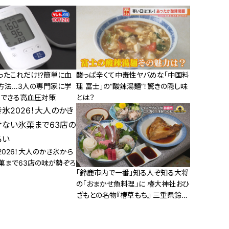
ったこれだけ!?簡単に血
酸っぱ辛くて中毒性ヤバめな「中国料
方法…3人の専門家に学
理 富士」の“酸辣湯麺”！驚きの隠し味
らできる高血圧対策
とは？
026！大人のかき氷から
菓まで63店の味が勢ぞろ
「鈴鹿市内で一番」知る人ぞ知る大将
の「おまかせ魚料理」に 椿大神社おひ
ざもとの名物『椿草もち』 三重県鈴鹿
市でなりゆきグルメ旅！！