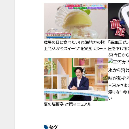
猛暑の日に食べたい！東海地方の極
「高血圧」た
上“ひんやりスイーツ”を実食リポート
圧を下げる
ぶ！今日か
三河かき氷2
溶けない氷
い
夏の脳梗塞 対策マニュアル
タグ