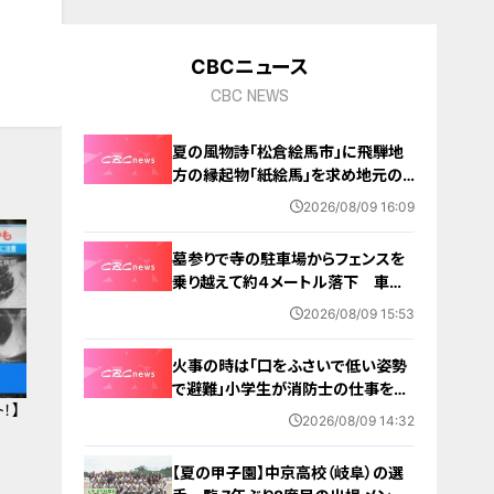
CBCニュース
CBC NEWS
夏の風物詩「松倉絵馬市」に飛騨地
方の縁起物「紙絵馬」を求め地元の
人や観光客が訪れる 幸せが駆け込
2026/08/09 16:09
むように
墓参りで寺の駐車場からフェンスを
乗り越えて約４メートル落下 車に
乗っていた家族３人けが 岐阜・山
2026/08/09 15:53
形市
火事の時は「口をふさいで低い姿勢
で避難」小学生が消防士の仕事を体
！】
験 三重・津市
2026/08/09 14:32
【夏の甲子園】中京高校（岐阜）の選