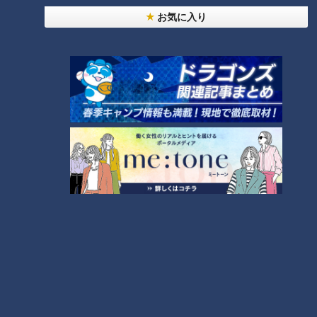
お気に入り
ランキング
RANKING
24時間
週間
月間
友廣アナの自転車旅｜愛知・蒲郡市へ！三河湾ぐる
っと125kmの自転車旅！【チャント！特集】
1
【全力！なにわ実験部～ナゴヤのギモン、ガチ検証
～】にんじんプリン
2
【全力！なにわ実験部～ナゴヤのギモン、ガチ検証
～】しらたきで作った豚バラミンチの油そば
3