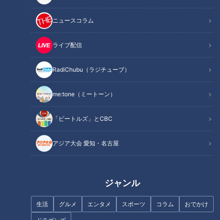
ニュースコラム
猛暑の日に食べたい！東海地方
「夏の脳梗塞」熱中症に似てい
の極上“ひんやりスイーツ”を実
る！？…生死の分かれ道！経験
ライブ配信
食リポート
者から学ぶ“発症時の身体の異
変”
RadiChubu（ラジチューブ）
me:tone（ミートーン）
三河かき氷2026！大人のかき氷
「ビートルズ」とCBC
から溶けない氷菓まで63店の味
身体の不調「手」に現れる!?…
が勢ぞろい
あなたの「手」大丈夫？しび
アジア大会 愛知・名古屋
れ・痛み・腫れ“手の違和感”の
原因
ジャンル
生活
グルメ
エンタメ
スポーツ
コラム
おでかけ