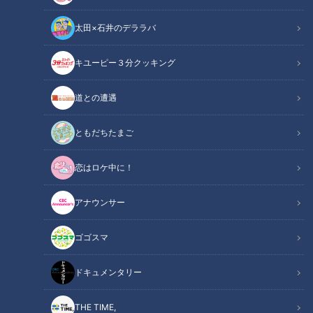
太田×石井のデララバ
チャント！
キユーピー３分クッキング
チャント知っ得！なるほどドクター
道との遭遇
がんをはじめ、脳や心臓の病気の早期発見のために、健診うけ
ていますか？
ともだちたまご
最近注目されているのが“セレブ健診”。
恋はロケ中に！
１日で全身をくまなく調べてもらえるそうですが・・・。
アナウンサー
この記事の画像を見る
ゴゴスマ
この記事を見たあなたへのおすすめ
ドキュメンタリー
THE TIME,