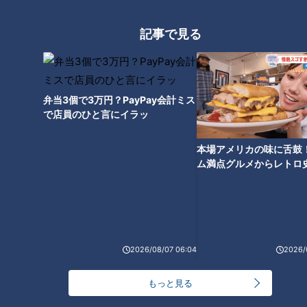
その腰痛“せぼねの病気”が原因
その腰痛“知らぬ間に骨折”かも
かも【チャント！】
【チャント！】
記事で見る
弁当3個で3万円？PayPay会計ミス
で店員のひと言にイラッ
その腰痛 椎間板ヘルニアかも
【チャント！】
本場アメリカの味に舌鼓
ム満点グルメからレトロ
で！愛知・東海市の感動
選
2026/08/07 06:04
2026/
もっと見る