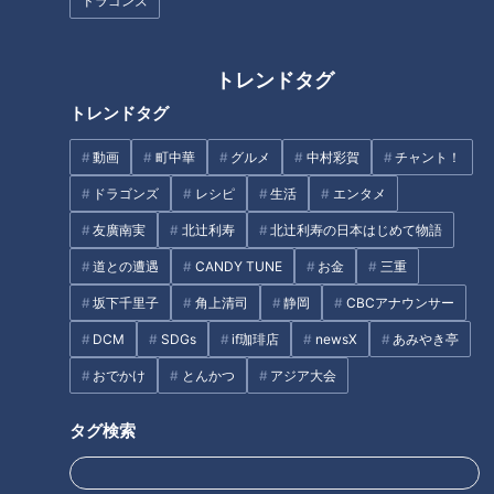
ドラゴンズ
あなたはいくつ当てはまる？
「聞こえの悪さ」チェック…認
キンキンの冷たいオムライ
知症に影響！？耳の衰え“ヒアリ
ス！？猛暑にオススメの新感覚
トレンドタグ
ングフレイル”を予防する方法
冷やしグルメをご紹介！
トレンドタグ
タグ
動画
町中華
グルメ
中村彩賀
チャント！
動画
生活
健康
水城あやの
ドラゴンズ
レシピ
生活
エンタメ
友廣南実
北辻利寿
北辻利寿の日本はじめて物語
道との遭遇
CANDY TUNE
お金
三重
番組紹介
坂下千里子
角上清司
静岡
CBCアナウンサー
チャント！
DCM
SDGs
if珈琲店
newsX
あみやき亭
チャント知っ得！なるほどドクター
おでかけ
とんかつ
アジア大会
身近な生活情報から芸能、どこよりも詳しい天気情報などなど、東
海3県にとことん寄り添う新しい報道・情報番組。毎週月～金曜 午
タグ検索
後3:49～5:50放送（金曜は午後4:50～5:50放送）。