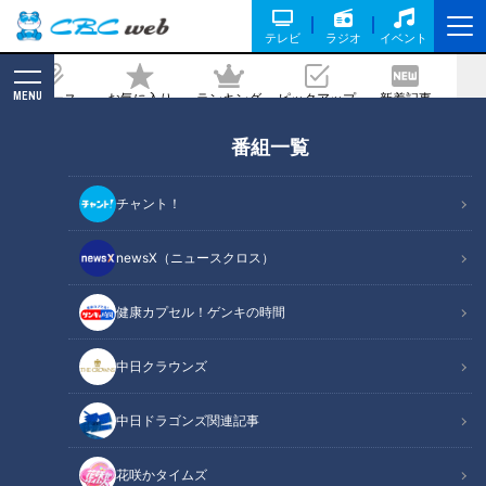
テレビ
ラジオ
イベント
MENU
ニュース
お気に入り
ランキング
ピックアップ
新着記事
CBC MAGAZINE
番組一覧
至れり尽くせり“セレブ健診”【チャン
ト！】
チャント！
2024/05/21 19:00
2024年5月21日放送
newsX（ニュースクロス）
健康カプセル！ゲンキの時間
中日クラウンズ
中日ドラゴンズ関連記事
花咲かタイムズ