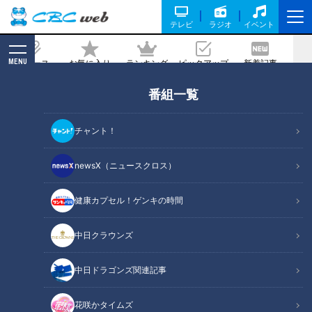
テレビ
ラジオ
イベント
MENU
ニュース
お気に入り
ランキング
ピックアップ
新着記事
CBC MAGAZINE
番組一覧
運が良ければ原石が見つかる！？新潟の
「ヒスイ海岸」でヒスイ探しに挑戦！グ
チャント！
ラビアアイドル・三田悠貴の軽トラ本州
縦断の旅
newsX（ニュースクロス）
健康カプセル！ゲンキの時間
記事に戻る
中日クラウンズ
中日ドラゴンズ関連記事
花咲かタイムズ