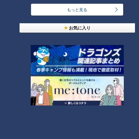
RANKING
もっと見る
24時間
週間
月間
お気に入り
ゴスペラーズ酒井雄二が語る、音頭とあんこの魅力
中村彩賀の10000歩お宝さがし｜グルメ＆名所！
雨の三重・四日市市でお宝探し【チャント！特集】
2
1
「豆腐と天かすの卵とじ丼」の作り方【キユーピー
３分クッキング】
3
汗をかかないと熱中症のリスクあり！汗をかきにく
い人はどうしたらいいの？
4