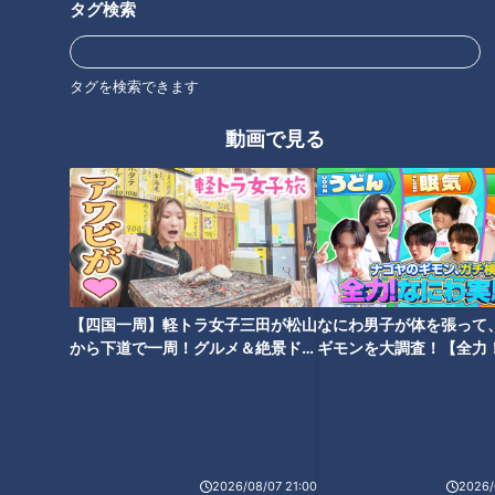
タグ検索
タグを検索できます
動画で見る
琵琶湖で湖上参拝！人生初のサ
福井県の「東尋坊」に「怖すぎ
ップ体験に大はしゃぎ グラビ
る…！」ご当地グルメ「ボルガ
アアイドル・三田悠貴の軽トラ
ライス」も堪能 グラビアアイド
本州縦断の旅
ル・三田悠貴の軽トラ本州縦断
の旅
【四国一周】軽トラ女子三田が松山
なにわ男子が体を張って
から下道で一周！グルメ＆絶景ドラ
ギモンを大調査！【全力
テントサウナに大興奮！水風呂
イブ⑳
験部～ナゴヤのギモン、
意外な組み合わせに「おいしい
～】
の代わりに板取川へダイブ「気
～！」滋賀のご当地グルメ「と
持ちいい～」グラビアアイド
ん汁ラーメン」 をペロリ！グラ
ル・三田悠貴の岐阜1周の旅
ビアアイドル・三田悠貴の軽ト
ラ本州縦断の旅
2026/08/07 21:00
2026/