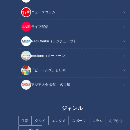
ニュースコラム
記事に戻る
ライブ配信
この記事を見たあなたへのおすすめ
RadiChubu（ラジチューブ）
me:tone（ミートーン）
「ビートルズ」とCBC
犬が代わりにお伊勢参りに！？
怖いのに目が離せない！？衝撃
伊勢・おかげ横丁の新スポット
の地獄絵図も…「三重県総合博
アジア大会 愛知・名古屋
「オカゲ屋敷」で“おかげ犬”を
物館」で“地獄”がテーマの企画
体験
展を開催
ジャンル
生活
グルメ
エンタメ
スポーツ
コラム
おでかけ
ちょっと不気味でマニアッ