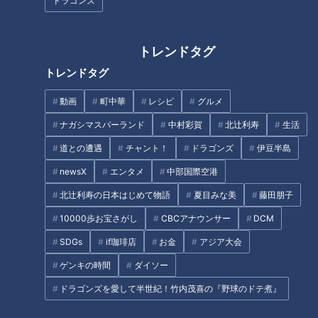
ドラゴンズ
【秋の行楽WEEK】無料でゾウ
ク！？愛知県蒲郡市の「竹島水
に会える動物園！？岡崎「東公
族館」がリニューアル 「おいし
園」【チャント！】
い深海魚」だけを集めた水槽も
トレンドタグ
トレンドタグ
動画
町中華
レシピ
グルメ
歩くと昔の人になった気がす
ナガシマスパーランド
中村彩賀
北辻利寿
生活
る？奈良県・長谷寺の登廊と
幻の食材の宝庫！？鳥取県でア
道との遭遇
チャント！
ドラゴンズ
伊豆半島
は？
ポなし旅 今しか食べられな
newsX
エンタメ
中部国際空港
い“ばばちゃん”とは？【春のお
出かけWEEK】
北辻利寿の日本はじめて物語
夏目みな美
藤田朋子
タグ
10000歩お宝さがし
CBCアナウンサー
DCM
エンタメ
三田悠貴
呂布カルマ
新潟
道との遭遇
SDGs
if珈琲店
お金
アジア大会
ゲンキの時間
ダイソー
ドラゴンズを愛して半世紀！竹内茂喜の『野球のドテ煮』
オススメ関連コンテンツ