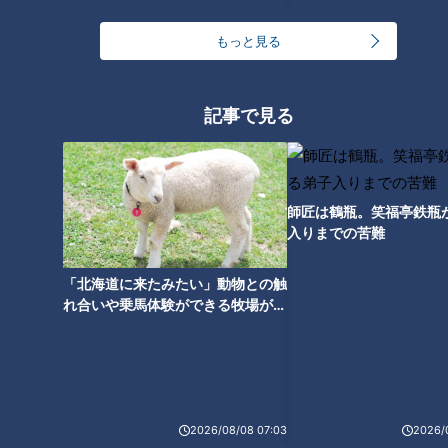
もっと見る
福井の越前ガニに「うま～
っ！」海岸沿いの「千里浜なぎ
記事で見る
さドライブウェイ」も グラビア
アイドル・三田悠貴の軽トラ本
州縦断の旅
師匠は鶴瓶。笑福亭鉄瓶
入りまでの苦難
「北海道に来たみたい」動物との触
れ合いや乗馬体験ができる牧場がオ
ススメ！不動産屋さんが住みたい街
とは
2026/08/08 07:03
2026/
ランキング