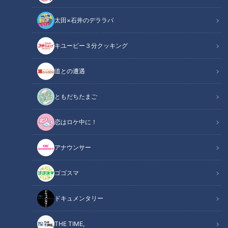
太田×石井のデララバ
キユーピー３分クッキング
道との遭遇
CBCテレビ『道との遭遇』
ともだちたまご
この記事の画像
（全8枚）
恋はロケ中に！
アナウンサー
ゴゴスマ
ドキュメンタリー
THE TIME,