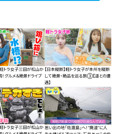
】軽トラ女子三田が松山か
【日本縦断】軽トラ女子が本州を縦断
周！グルメ＆絶景ドライブ
して絶景・絶品を巡る旅③【道との遭
遇】
】軽トラ女子三田が松山か
思い出の地「佐渡島」へ！“廃道”に人
周！グルメ＆絶景ドライブ