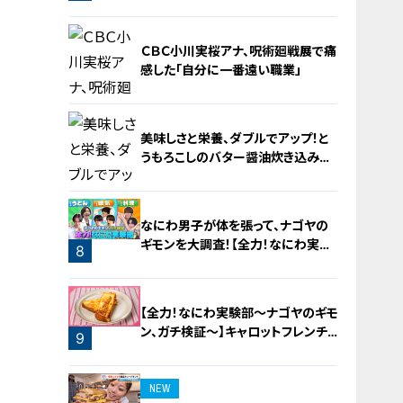
4
ＣＢＣ小川実桜アナ、呪術廻戦展で痛
感した「自分に一番遠い職業」
美味しさと栄養、ダブルでアップ！と
うもろこしのバター醤油炊き込みご
飯
6
なにわ男子が体を張って、ナゴヤの
ギモンを大調査！【全力！なにわ実験
8
部～ナゴヤのギモン、ガチ検証～】
7
【全力！なにわ実験部～ナゴヤのギモ
ン、ガチ検証～】キャロットフレンチ
9
ロースト
NEW