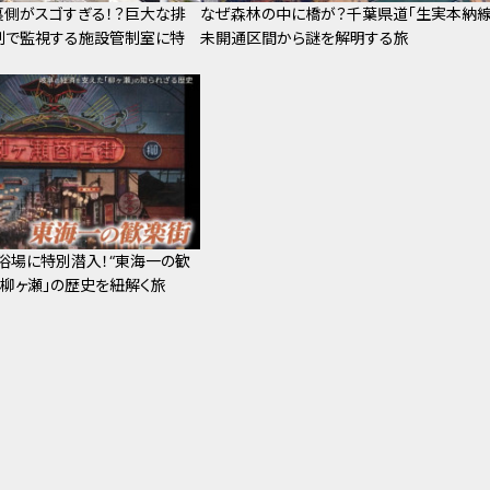
裏側がスゴすぎる！？巨大な排
なぜ森林の中に橋が？千葉県道「生実本納線
制で監視する施設管制室に特
未開通区間から謎を解明する旅
浴場に特別潜入！“東海一の歓
「柳ヶ瀬」の歴史を紐解く旅