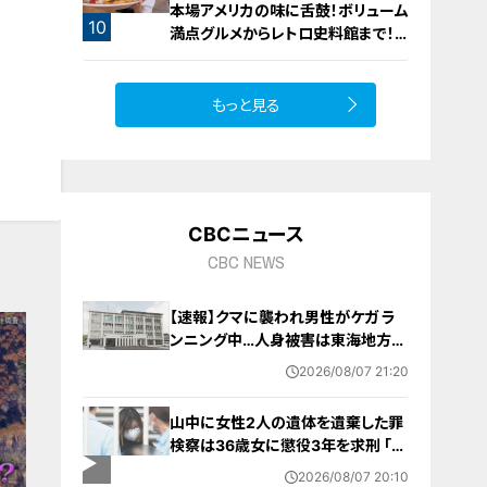
本場アメリカの味に舌鼓！ボリューム
10
満点グルメからレトロ史料館まで！
愛知・東海市の感動スポット3選
もっと見る
CBCニュース
CBC NEWS
【速報】クマに襲われ男性がケガ ラ
ンニング中…人身被害は東海地方で
今シーズン初めて 岐阜県高山市
2026/08/07 21:20
山中に女性2人の遺体を遺棄した罪
検察は36歳女に懲役3年を求刑 ｢遺
棄時に近くに居続けたこと自体が重
2026/08/07 20:10