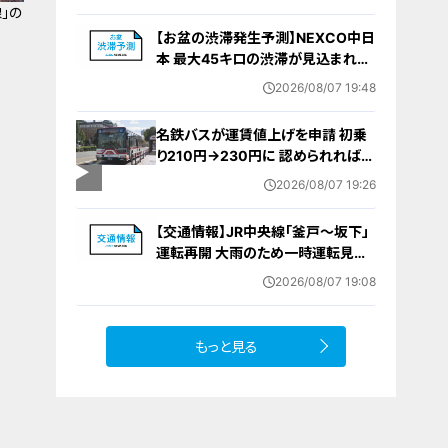
要な寄与｣ 女は｢黙秘します｣弁護側
」の
は無罪主張
【お盆の渋滞発生予測】NEXCO中日
本 最大45キロの渋滞が見込まれる
区間も… 中央道・東名・新東名・東名
2026/08/07 19:48
阪道・伊勢湾岸道・北陸道など 一覧
（8月7日～16日）
名鉄バスが運賃値上げを申請 初乗
り210円→230円に 認められれば
12月から全路線で平均1割程度の値
2026/08/07 19:26
上げへ 人件費増や燃料価格の高止
まりが理由
【交通情報】JR中央線「釜戸～坂下」
運転再開 大雨のため一時運転見合
わせ
2026/08/07 19:08
もっと見る