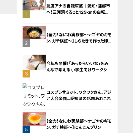
友廣アナの自転車旅｜愛知・蒲郡市
へ！三河湾ぐるっと125kmの自転車
1
旅！【チャント！特集】
【全力！なにわ実験部～ナゴヤのギモ
ン、ガチ検証～】しらたきで作った豚
2
バラミンチの油そば
今年も開催！「あったらいいな」をみ
んなで考える 小学生向けワークショ
3
ップを大府市で開催
コスプレサミット、ワクワクさん、アジ
ア大会楽曲…愛知県の話題あれこれ
【全力！なにわ実験部～ナゴヤのギモ
ン、ガチ検証～】にんじんプリン
5