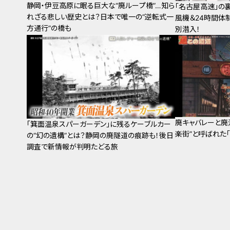
静岡・伊豆高原に眠る巨大な“廃ループ橋”…知ら
「名古屋高速」の
れざる悲しい歴史とは？日本で唯一の“逆転式一
風機＆24時間体
方通行”の橋も
別潜入！
廃キャバレーと廃
「箕面温泉スパーガーデン」に残るケーブルカー
楽街”と呼ばれた
の“幻の遺構”とは？静岡の廃隧道の痕跡も！後日
調査で新情報が判明たどる旅