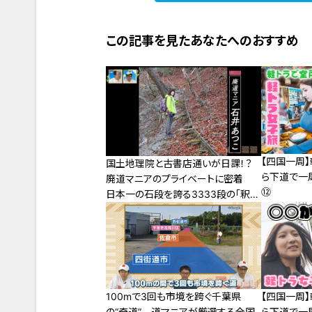
この記事を見たあなたへのおすすめ
【四国一周
国土地理院と古書店通いが日課！？
ら下道で一
廃道マニアのプライベートに密着
⑫
日本一の石段を誇る3333段の「釈迦
院御坂遊歩道」も
【四国一周
100mで3回も市境を跨ぐ千葉県
ら下道で一
の“奇道” 道マニアが厳選する全国